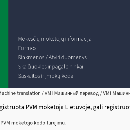
Mokesčių mokėtojų informacija
Formos
Rinkmenos / Atviri duomenys
Skaičiuoklės ir pagalbininkai
Sąskaitos ir įmokų kodai
Machine translation / VMI Машинный перевод / VMI Машин
egistruota PVM mokėtoja Lietuvoje, gali registru
os PVM mokėtojo kodo turėjimu.