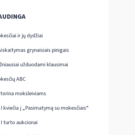
AUDINGA
kesčiai ir jų dydžiai
siskaitymas grynaisiais pinigais
žniausiai užduodami klausimai
kesčių ABC
ktorina moksleiviams
I kviečia į „Pasimatymą su mokesčiais“
I turto aukcionai