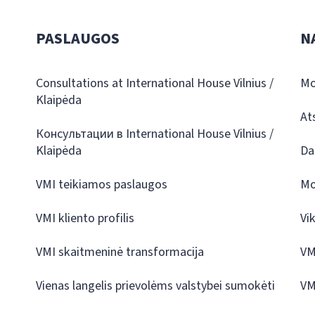
PASLAUGOS
N
Consultations at International House Vilnius /
Mo
Klaipėda
At
Консультации в International House Vilnius /
Klaipėda
Da
VMI teikiamos paslaugos
Mo
VMI kliento profilis
Vi
VMI skaitmeninė transformacija
VM
Vienas langelis prievolėms valstybei sumokėti
VM