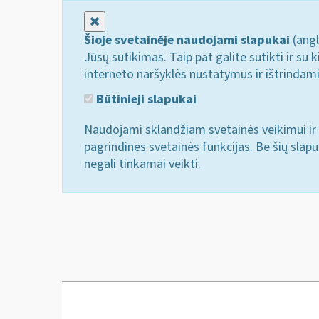
Uždaryti
Šioje svetainėje naudojami slapukai
(angl
Jūsų sutikimas. Taip pat galite sutikti ir s
interneto naršyklės nustatymus ir ištrindam
Būtinieji slapukai
Naudojami sklandžiam svetainės veikimui ir 
pagrindines svetainės funkcijas. Be šių slap
negali tinkamai veikti.