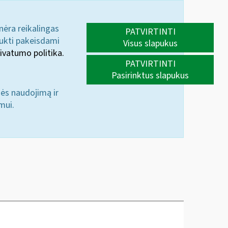
 nėra reikalingas
PATVIRTINTI
aukti pakeisdami
Visus slapukus
ivatumo politika.
PATVIRTINTI
Pasirinktus slapukus
nės naudojimą ir
mui.