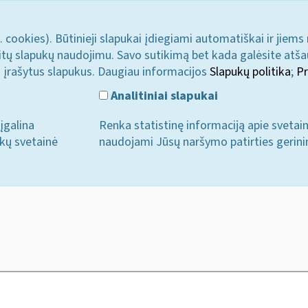
. cookies). Būtinieji slapukai įdiegiami automatiškai ir jiems
u kitų slapukų naudojimu. Savo sutikimą bet kada galėsite atš
i įrašytus slapukus. Daugiau informacijos
Slapukų politika
;
Pr
Analitiniai slapukai
įgalina
Renka statistinę informaciją apie svetai
ukų svetainė
naudojami Jūsų naršymo patirties gerini