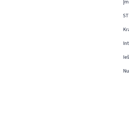
Įm
ST
Kr
In
Ie
Nu