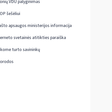
onių VDU palyginimas
OP šešėliui
ašto apsaugos ministerijos informacija
terneto svetainės atitikties paraiška
škome turto savininkų
orodos