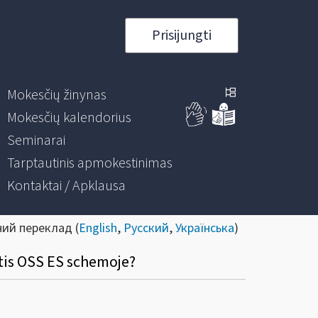
Prisijungti
Mokesčių žinynas
Mokesčių kalendorius
Seminarai
Tarptautinis apmokestinimas
Kontaktai / Apklausa
ний переклад (
English
,
Русский
,
Українська
)
otis OSS ES schemoje?