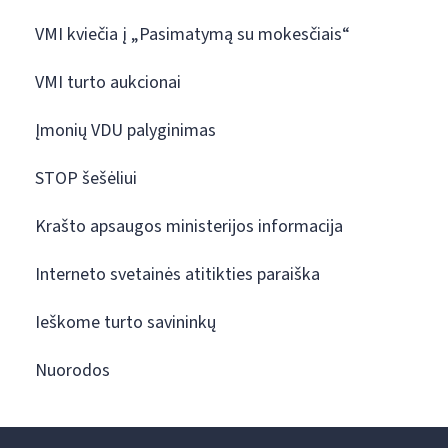
VMI kviečia į „Pasimatymą su mokesčiais“
VMI turto aukcionai
Įmonių VDU palyginimas
STOP šešėliui
Krašto apsaugos ministerijos informacija
Interneto svetainės atitikties paraiška
Ieškome turto savininkų
Nuorodos