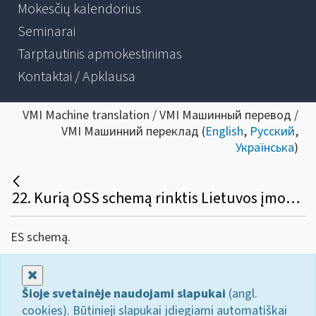
Mokesčių kalendorius
Seminarai
Tarptautinis apmokestinimas
Kontaktai / Apklausa
VMI Machine translation / VMI Машинный перевод /
VMI Машинний переклад (
English
,
Русский
,
Українська
)
22. Kurią OSS schemą rinktis Lietuvos įmonei, kuri verčiasi ES vidaus nuotoline prekyba prekėmis?
ES schemą.
Uždaryti
Šioje svetainėje naudojami slapukai
(angl.
cookies). Būtinieji slapukai įdiegiami automatiškai