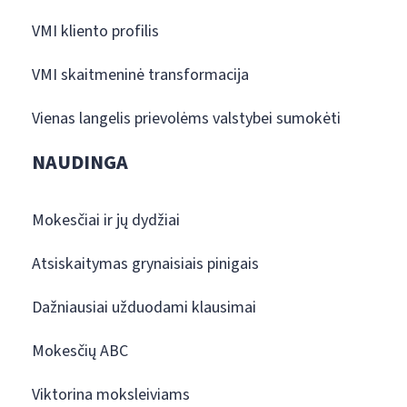
VMI kliento profilis
VMI skaitmeninė transformacija
Vienas langelis prievolėms valstybei sumokėti
NAUDINGA
Mokesčiai ir jų dydžiai
Atsiskaitymas grynaisiais pinigais
Dažniausiai užduodami klausimai
Mokesčių ABC
Viktorina moksleiviams