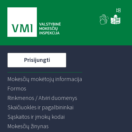
Prisijungti
Mokesčių mokėtojų informacija
Formos
Rinkmenos / Atviri duomenys
Skaičiuoklės ir pagalbininkai
Sąskaitos ir įmokų kodai
Mokesčių žinynas