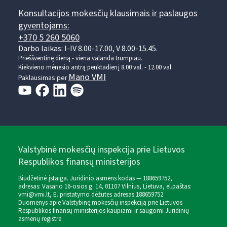
Konsultacijos mokesčių klausimais ir paslaugos
gyventojams:
+370 5 260 5060
Darbo laikas: I-IV 8.00-17.00, V 8.00-15.45.
Prieššventinę dieną - viena valanda trumpiau.
Kiekvieno mėnesio antrą penktadienį 8.00 val. - 12.00 val.
Mano VMI
Paklausimas per
Valstybinė mokesčių inspekcija prie Lietuvos
Respublikos finansų ministerijos
Biudžetinė įstaiga. Juridinio asmens kodas — 188659752,
adresas: Vasario 16-osios g. 14, 01107 Vilnius, Lietuva, el.paštas:
vmi@vmi.lt
, E. pristatymo dėžutės adresas 188659752
Duomenys apie Valstybinę mokesčių inspekciją prie Lietuvos
Respublikos finansų ministerijos kaupiami ir saugomi Juridinių
asmenų registre