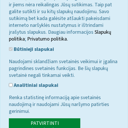
ir jiems nėra reikalingas Jūsų sutikimas. Taip pat
galite sutikti ir su kitų slapukų naudojimu. Savo
sutikimą bet kada galėsite atšaukti pakeisdami
interneto naršyklės nustatymus ir ištrindami
įrašytus slapukus. Daugiau informacijos
Slapukų
politika
;
Privatumo politika.
Būtinieji slapukai
Naudojami sklandžiam svetainės veikimui ir įgalina
pagrindines svetainės funkcijas. Be šių slapukų
svetainė negali tinkamai veikti.
Analitiniai slapukai
Renka statistinę informaciją apie svetainės
naudojimą ir naudojami Jūsų naršymo patirties
gerinimui.
PATVIRTINTI