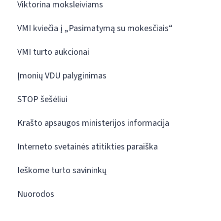
Viktorina moksleiviams
VMI kviečia į „Pasimatymą su mokesčiais“
VMI turto aukcionai
Įmonių VDU palyginimas
STOP šešėliui
Krašto apsaugos ministerijos informacija
Interneto svetainės atitikties paraiška
Ieškome turto savininkų
Nuorodos