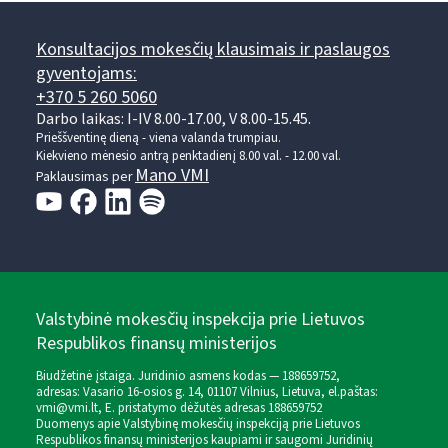
Konsultacijos mokesčių klausimais ir paslaugos
gyventojams:
+370 5 260 5060
Darbo laikas: I-IV 8.00-17.00, V 8.00-15.45.
Prieššventinę dieną - viena valanda trumpiau.
Kiekvieno mėnesio antrą penktadienį 8.00 val. - 12.00 val.
Mano VMI
Paklausimas per
Valstybinė mokesčių inspekcija prie Lietuvos
Respublikos finansų ministerijos
Biudžetinė įstaiga. Juridinio asmens kodas — 188659752,
adresas: Vasario 16-osios g. 14, 01107 Vilnius, Lietuva, el.paštas:
vmi@vmi.lt
, E. pristatymo dėžutės adresas 188659752
Duomenys apie Valstybinę mokesčių inspekciją prie Lietuvos
Respublikos finansų ministerijos kaupiami ir saugomi Juridinių