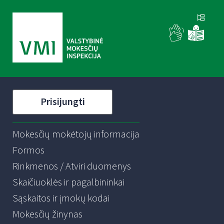
Prisijungti
Mokesčių mokėtojų informacija
Formos
Rinkmenos / Atviri duomenys
Skaičiuoklės ir pagalbininkai
Sąskaitos ir įmokų kodai
Mokesčių žinynas