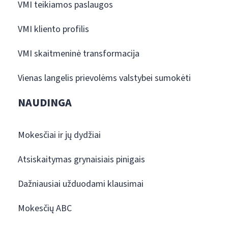
VMI teikiamos paslaugos
VMI kliento profilis
VMI skaitmeninė transformacija
Vienas langelis prievolėms valstybei sumokėti
NAUDINGA
Mokesčiai ir jų dydžiai
Atsiskaitymas grynaisiais pinigais
Dažniausiai užduodami klausimai
Mokesčių ABC