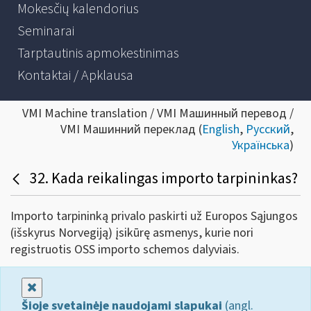
Mokesčių kalendorius
Seminarai
Tarptautinis apmokestinimas
Kontaktai / Apklausa
VMI Machine translation / VMI Машинный перевод /
VMI Машинний переклад (
English
,
Русский
,
Українська
)
32. Kada reikalingas importo tarpininkas?
Importo tarpininką privalo paskirti už Europos Sąjungos
(išskyrus Norvegiją) įsikūrę asmenys, kurie nori
registruotis OSS importo schemos dalyviais.
Uždaryti
Šioje svetainėje naudojami slapukai
(angl.