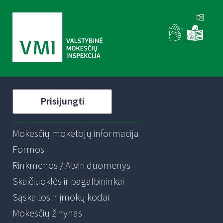
Prisijungti
Mokesčių mokėtojų informacija
Formos
Rinkmenos / Atviri duomenys
Skaičiuoklės ir pagalbininkai
Sąskaitos ir įmokų kodai
Mokesčių žinynas