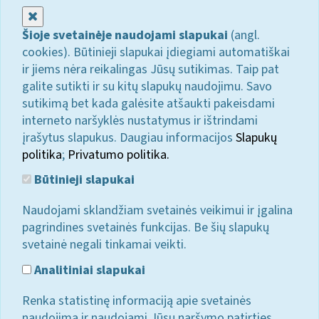
Uždaryti
Šioje svetainėje naudojami slapukai
(angl.
cookies). Būtinieji slapukai įdiegiami automatiškai
ir jiems nėra reikalingas Jūsų sutikimas. Taip pat
galite sutikti ir su kitų slapukų naudojimu. Savo
sutikimą bet kada galėsite atšaukti pakeisdami
interneto naršyklės nustatymus ir ištrindami
įrašytus slapukus. Daugiau informacijos
Slapukų
politika
;
Privatumo politika.
Būtinieji slapukai
Naudojami sklandžiam svetainės veikimui ir įgalina
pagrindines svetainės funkcijas. Be šių slapukų
svetainė negali tinkamai veikti.
Analitiniai slapukai
Renka statistinę informaciją apie svetainės
naudojimą ir naudojami Jūsų naršymo patirties