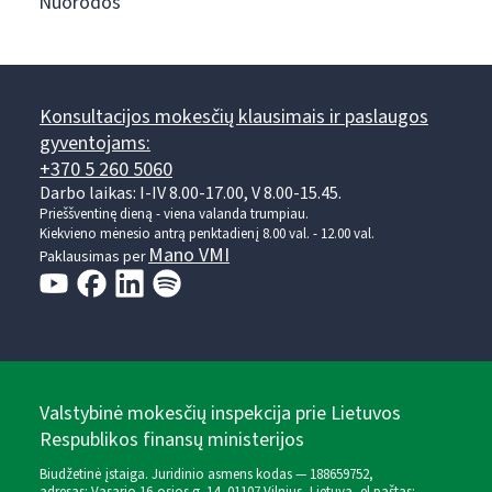
Nuorodos
Konsultacijos mokesčių klausimais ir paslaugos
gyventojams:
+370 5 260 5060
Darbo laikas: I-IV 8.00-17.00, V 8.00-15.45.
Prieššventinę dieną - viena valanda trumpiau.
Kiekvieno mėnesio antrą penktadienį 8.00 val. - 12.00 val.
Mano VMI
Paklausimas per
Valstybinė mokesčių inspekcija prie Lietuvos
Respublikos finansų ministerijos
Biudžetinė įstaiga. Juridinio asmens kodas — 188659752,