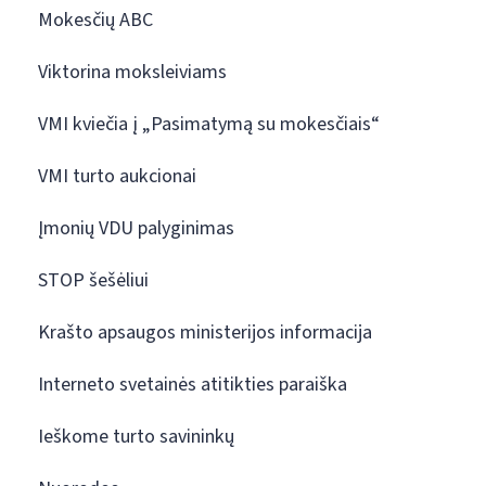
Mokesčių ABC
Viktorina moksleiviams
VMI kviečia į „Pasimatymą su mokesčiais“
VMI turto aukcionai
Įmonių VDU palyginimas
STOP šešėliui
Krašto apsaugos ministerijos informacija
Interneto svetainės atitikties paraiška
Ieškome turto savininkų