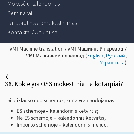
Mokesčių kalendorius
Seminarai
Tarptautinis apmokestinimas
Kontaktai / Apklausa
VMI Machine translation / VMI Машинный перевод /
VMI Машинний переклад (
English
,
Русский
,
Українська
)
38. Kokie yra OSS mokestiniai laikotarpiai?
Tai priklauso nuo schemos, kuria yra naudojamasi:
ES schemoje – kalendorinis ketvirtis;
Ne ES schemoje – kalendorinis ketvirtis;
Importo schemoje – kalendorinis mėnuo.