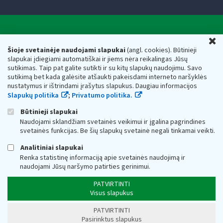
Valstybinė mokesčių inspekcija prie Lietuvos
U
Respublikos finansų ministerijos
Šioje svetainėje naudojami slapukai
(angl. cookies). Būtinieji
slapukai įdiegiami automatiškai ir jiems nėra reikalingas Jūsų
Biudžetinė įstaiga. Juridinio asmens kodas — 188659752,
sutikimas. Taip pat galite sutikti ir su kitų slapukų naudojimu. Savo
adresas: Vasario 16-osios g. 14, 01107 Vilnius, Lietuva, el.paštas:
sutikimą bet kada galėsite atšaukti pakeisdami interneto naršyklės
vmi@vmi.lt
, E. pristatymo dėžutės adresas 188659752
nustatymus ir ištrindami įrašytus slapukus. Daugiau informacijos
Duomenys apie Valstybinę mokesčių inspekciją prie Lietuvos
Slapukų politika
;
Privatumo politika.
Respublikos finansų ministerijos kaupiami ir saugomi Juridinių
asmenų registre
Būtinieji slapukai
Naudojami sklandžiam svetainės veikimui ir įgalina pagrindines
svetainės funkcijas. Be šių slapukų svetainė negali tinkamai veikti.
Analitiniai slapukai
Renka statistinę informaciją apie svetainės naudojimą ir
naudojami Jūsų naršymo patirties gerinimui.
PATVIRTINTI
Visus slapukus
PATVIRTINTI
Pasirinktus slapukus