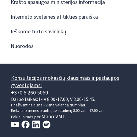
Krašto apsaugos ministerijos informacija
Interneto svetainės atitikties paraiška
Ieškome turto savininkų
Nuorodos
Konsultacijos mokesčių klausimais ir paslaugos
gyventojams:
+370 5 260 5060
Darbo laikas: I-IV 8.00-17.00, V 8.00-15.45.
Prieššventinę dieną - viena valanda trumpiau.
Kiekvieno mėnesio antrą penktadienį 8.00 val. - 12.00 val.
Mano VMI
Paklausimas per