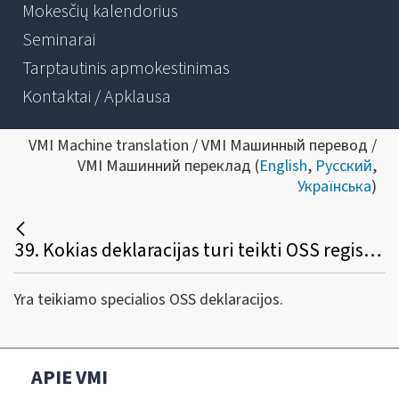
Mokesčių kalendorius
Seminarai
Tarptautinis apmokestinimas
Kontaktai / Apklausa
VMI Machine translation / VMI Машинный перевод /
VMI Машинний переклад (
English
,
Русский
,
Українська
)
39. Kokias deklaracijas turi teikti OSS registruoti asmenys?
Yra teikiamo specialios OSS deklaracijos.
APIE VMI