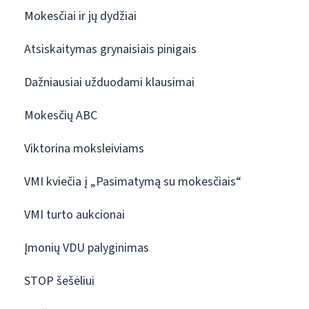
Mokesčiai ir jų dydžiai
Atsiskaitymas grynaisiais pinigais
Dažniausiai užduodami klausimai
Mokesčių ABC
Viktorina moksleiviams
VMI kviečia į „Pasimatymą su mokesčiais“
VMI turto aukcionai
Įmonių VDU palyginimas
STOP šešėliui