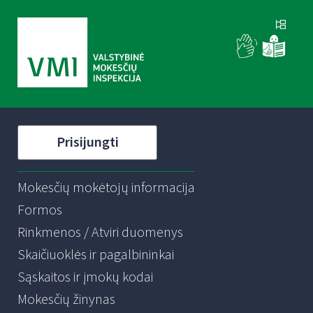
Prisijungti
Mokesčių mokėtojų informacija
Formos
Rinkmenos / Atviri duomenys
Skaičiuoklės ir pagalbininkai
Sąskaitos ir įmokų kodai
Mokesčių žinynas