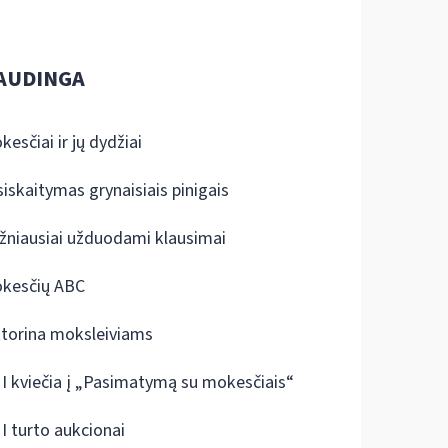
AUDINGA
kesčiai ir jų dydžiai
siskaitymas grynaisiais pinigais
žniausiai užduodami klausimai
kesčių ABC
ktorina moksleiviams
I kviečia į „Pasimatymą su mokesčiais“
I turto aukcionai