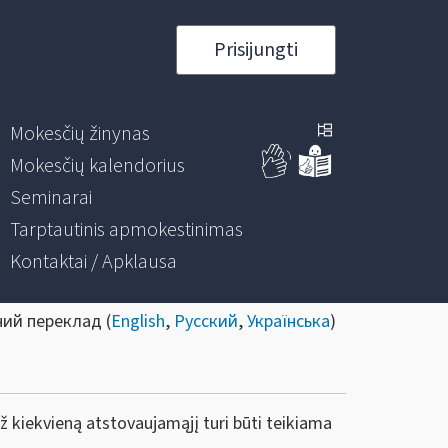
Prisijungti
Mokesčių žinynas
Mokesčių kalendorius
Seminarai
Tarptautinis apmokestinimas
Kontaktai / Apklausa
ний переклад (
English
,
Русский
,
Українська
)
už kiekvieną atstovaujamąjį turi būti teikiama