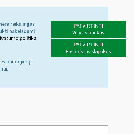
 nėra reikalingas
PATVIRTINTI
aukti pakeisdami
Visus slapukus
ivatumo politika.
PATVIRTINTI
Pasirinktus slapukus
nės naudojimą ir
mui.