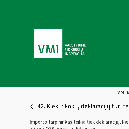
VMI 
42. Kiek ir kokių deklaracijų turi t
Importo tarpininkas teikia tiek deklaracijų, ki
atskira OSS Importo deklaracija.