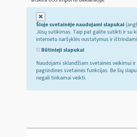
Uždaryti
Šioje svetainėje naudojami slapukai
(angl
Jūsų sutikimas. Taip pat galite sutikti ir s
interneto naršyklės nustatymus ir ištrindam
Būtinieji slapukai
Naudojami sklandžiam svetainės veikimui ir 
pagrindines svetainės funkcijas. Be šių slap
negali tinkamai veikti.