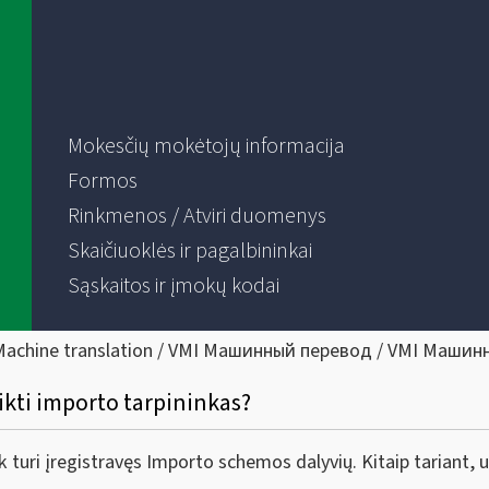
Mokesčių mokėtojų informacija
Formos
Rinkmenos / Atviri duomenys
Skaičiuoklės ir pagalbininkai
Sąskaitos ir įmokų kodai
Machine translation / VMI Машинный перевод / VMI Машин
eikti importo tarpininkas?
ek turi įregistravęs Importo schemos dalyvių. Kitaip tariant, 