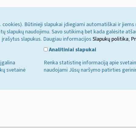
. cookies). Būtinieji slapukai įdiegiami automatiškai ir jiems
u kitų slapukų naudojimu. Savo sutikimą bet kada galėsite atš
i įrašytus slapukus. Daugiau informacijos
Slapukų politika
;
Pr
Analitiniai slapukai
įgalina
Renka statistinę informaciją apie svetai
ukų svetainė
naudojami Jūsų naršymo patirties gerini