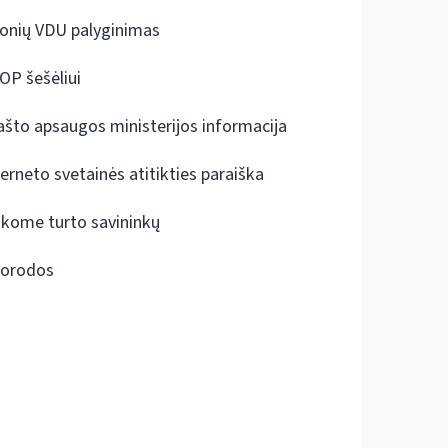
onių VDU palyginimas
OP šešėliui
ašto apsaugos ministerijos informacija
terneto svetainės atitikties paraiška
škome turto savininkų
orodos