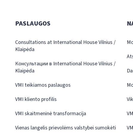
PASLAUGOS
N
Consultations at International House Vilnius /
Mo
Klaipėda
At
Консультации в International House Vilnius /
Klaipėda
Da
VMI teikiamos paslaugos
Mo
VMI kliento profilis
Vi
VMI skaitmeninė transformacija
VM
Vienas langelis prievolėms valstybei sumokėti
VM