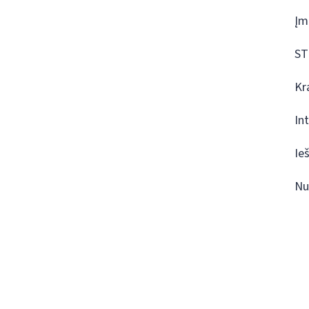
Įm
ST
Kr
In
Ie
Nu