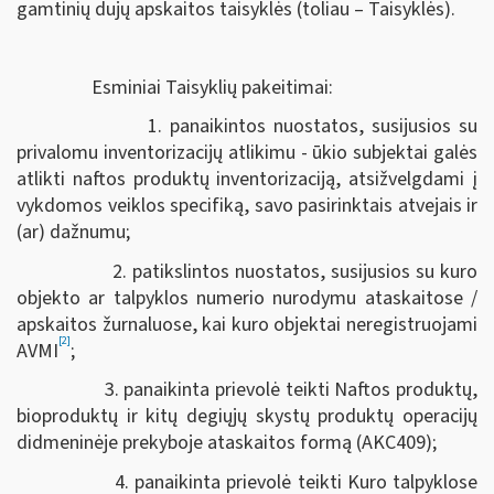
gamtinių dujų apskaitos taisyklės (toliau – Taisyklės).
Esminiai Taisyklių pakeitimai:
1. panaikintos nuostatos, susijusios su
privalomu inventorizacijų atlikimu - ūkio subjektai galės
atlikti naftos produktų inventorizaciją, atsižvelgdami į
vykdomos veiklos specifiką, savo pasirinktais atvejais ir
(ar) dažnumu;
2. patikslintos nuostatos, susijusios su kuro
objekto ar talpyklos numerio nurodymu ataskaitose /
apskaitos žurnaluose, kai kuro objektai neregistruojami
[2]
AVMI
;
3. panaikinta prievolė teikti Naftos produktų,
bioproduktų ir kitų degiųjų skystų produktų operacijų
didmeninėje prekyboje ataskaitos formą (AKC409);
4. panaikinta prievolė teikti Kuro talpyklose