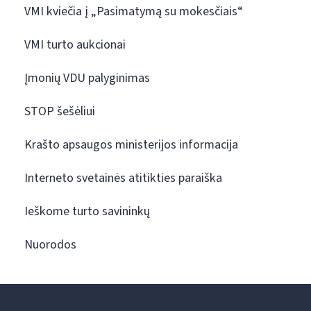
VMI kviečia į „Pasimatymą su mokesčiais“
VMI turto aukcionai
Įmonių VDU palyginimas
STOP šešėliui
Krašto apsaugos ministerijos informacija
Interneto svetainės atitikties paraiška
Ieškome turto savininkų
Nuorodos