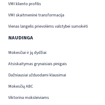
VMI kliento profilis
VMI skaitmeninė transformacija
Vienas langelis prievolėms valstybei sumokėti
NAUDINGA
Mokesčiai ir jų dydžiai
Atsiskaitymas grynaisiais pinigais
Dažniausiai užduodami klausimai
Mokesčių ABC
Viktorina moksleiviams