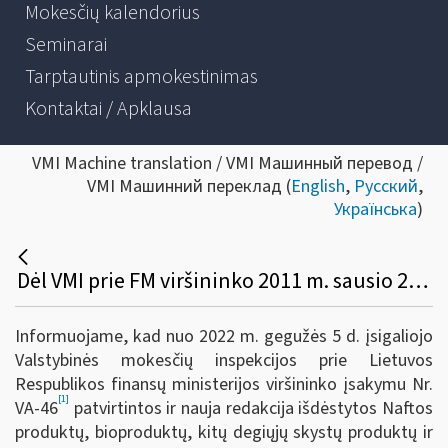
Mokesčių kalendorius
Seminarai
Tarptautinis apmokestinimas
Kontaktai / Apklausa
VMI Machine translation / VMI Машинный перевод /
VMI Машинний переклад (
English
,
Русский
,
Українська
)
Dėl VMI prie FM viršininko 2011 m. sausio 25 d. įsakymo Nr. VA-16 pakeitimo
Informuojame, kad nuo 2022 m. gegužės 5 d. įsigaliojo
Valstybinės mokesčių inspekcijos prie Lietuvos
Respublikos finansų ministerijos viršininko įsakymu Nr.
[1]
VA-46
patvirtintos ir nauja redakcija išdėstytos Naftos
produktų, bioproduktų, kitų degiųjų skystų produktų ir