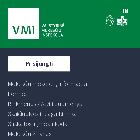
Prisijungti
Mokesčių mokėtojų informacija
Formos
Rinkmenos / Atviri duomenys
Skaičiuoklės ir pagalbininkai
Sąskaitos ir įmokų kodai
Mokesčių žinynas