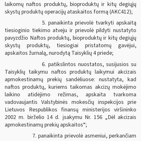
laikomų naftos produktų, bioproduktų ir kitų degiųjų
skystų produktų operacijų ataskaitos formą (AKC412);
5. panaikinta prievolė tvarkyti apskaitą
tiesioginio tiekimo atveju ir prievolė pildyti nustatyto
pavyzdžio Naftos produktų, bioproduktų ir kitų degiųjų
skystų produktų, tiesiogiai pristatomų gavėjui,
apskaitos žurnalą, nurodytą Taisyklių 4 priede;
6. patikslintos nuostatos, susijusios su
Taisyklių taikymu naftos produktų laikymui akcizais
apmokestinamų prekių sandėliuose: nustatyta, kad
naftos produktų, kuriems taikomas akcizų mokėjimo
laikino atidėjimo režimas, apskaita tvarkoma
vadovaujantis Valstybinės mokesčių inspekcijos prie
Lietuvos Respublikos finansų ministerijos viršininko
2002 m. birželio 14 d. įsakymu Nr. 156 „Dėl akcizais
apmokestinamų prekių apskaitos“;
7. panaikinta prievolė asmeniui, perkančiam