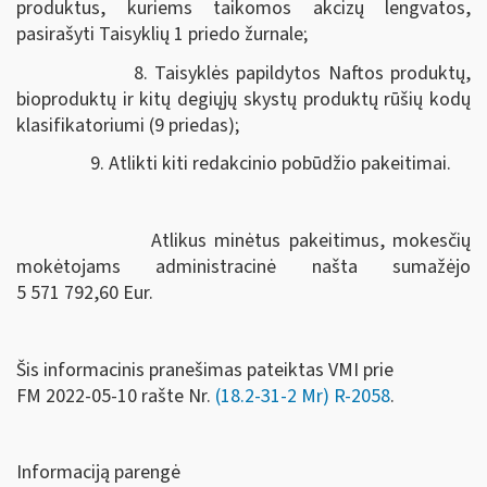
produktus, kuriems taikomos akcizų lengvatos,
pasirašyti Taisyklių 1 priedo žurnale;
8. Taisyklės papildytos Naftos produktų,
bioproduktų ir kitų degiųjų skystų produktų rūšių kodų
klasifikatoriumi (9 priedas);
9. Atlikti kiti redakcinio pobūdžio pakeitimai.
Atlikus minėtus pakeitimus, mokesčių
mokėtojams administracinė našta sumažėjo
5 571 792,60 Eur.
Šis informacinis pranešimas pateiktas VMI prie
FM
2022-05-10 rašte Nr.
(18.2-31-2 Mr) R-2058
.
Informaciją parengė