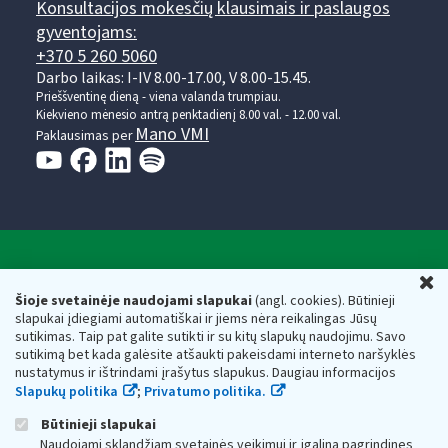
Konsultacijos mokesčių klausimais ir paslaugos
gyventojams:
+370 5 260 5060
Darbo laikas: I-IV 8.00-17.00, V 8.00-15.45.
Prieššventinę dieną - viena valanda trumpiau.
Kiekvieno mėnesio antrą penktadienį 8.00 val. - 12.00 val.
Mano VMI
Paklausimas per
Valstybinė mokesčių inspekcija prie Lietuvos
U
Respublikos finansų ministerijos
Šioje svetainėje naudojami slapukai
(angl. cookies). Būtinieji
slapukai įdiegiami automatiškai ir jiems nėra reikalingas Jūsų
Biudžetinė įstaiga. Juridinio asmens kodas — 188659752,
sutikimas. Taip pat galite sutikti ir su kitų slapukų naudojimu. Savo
adresas: Vasario 16-osios g. 14, 01107 Vilnius, Lietuva, el.paštas:
sutikimą bet kada galėsite atšaukti pakeisdami interneto naršyklės
vmi@vmi.lt
, E. pristatymo dėžutės adresas 188659752
nustatymus ir ištrindami įrašytus slapukus. Daugiau informacijos
Duomenys apie Valstybinę mokesčių inspekciją prie Lietuvos
Slapukų politika
;
Privatumo politika.
Respublikos finansų ministerijos kaupiami ir saugomi Juridinių
asmenų registre
Būtinieji slapukai
Naudojami sklandžiam svetainės veikimui ir įgalina pagrindines