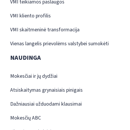
VMI teikiamos paslaugos
VMI kliento profilis
VMI skaitmeninė transformacija
Vienas langelis prievolėms valstybei sumokėti
NAUDINGA
Mokesčiai ir jų dydžiai
Atsiskaitymas grynaisiais pinigais
Dažniausiai užduodami klausimai
Mokesčių ABC