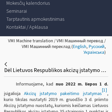
Mokesčių kalendorius
Seminarai
Tarptautinis apmokestinimas
Kontaktai / Apklausa
VMI Machine translation / VMI Машинный перевод /
VMI Машинний переклад (
English
,
Русский
,
Українська
)
Dėl Lietuvos Respublikos akcizų įstatymo pakeitimo nuo 2022 m. liepos 1 d.
Informuojame, kad
nuo 2022 m. liepos 1 d.
[1]
įsigalioja
Akcizų įstatymo pakeitimo įstatymas
,
kurio tikslas nustatyti 2019 m. gruodžio 3 d. priimto
Akcizų įstatymo nuostatų, kuriomis keičiamas Lietuvos
Respublikos akcizų įstatymo 35 straipsnio 1 punktas ir