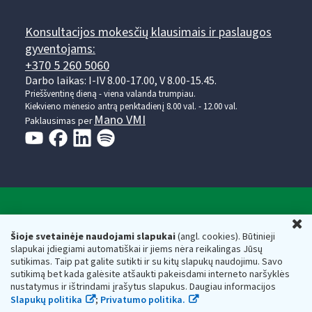
Konsultacijos mokesčių klausimais ir paslaugos
gyventojams:
+370 5 260 5060
Darbo laikas: I-IV 8.00-17.00, V 8.00-15.45.
Prieššventinę dieną - viena valanda trumpiau.
Kiekvieno mėnesio antrą penktadienį 8.00 val. - 12.00 val.
Mano VMI
Paklausimas per
Valstybinė mokesčių inspekcija prie Lietuvos
U
Respublikos finansų ministerijos
Šioje svetainėje naudojami slapukai
(angl. cookies). Būtinieji
slapukai įdiegiami automatiškai ir jiems nėra reikalingas Jūsų
Biudžetinė įstaiga. Juridinio asmens kodas — 188659752,
sutikimas. Taip pat galite sutikti ir su kitų slapukų naudojimu. Savo
adresas: Vasario 16-osios g. 14, 01107 Vilnius, Lietuva, el.paštas:
sutikimą bet kada galėsite atšaukti pakeisdami interneto naršyklės
vmi@vmi.lt
, E. pristatymo dėžutės adresas 188659752
nustatymus ir ištrindami įrašytus slapukus. Daugiau informacijos
Duomenys apie Valstybinę mokesčių inspekciją prie Lietuvos
Slapukų politika
;
Privatumo politika.
Respublikos finansų ministerijos kaupiami ir saugomi Juridinių