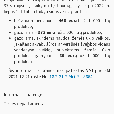
37 straipsnis, taikymo tęstinumą, t. y. ir po 2022 m.
liepos 1 d. toliau taikyti šiuos akcizų tarifus:
bešviniam benzinui –
466 eurai
už 1 000 litrų
produkto;
gazoliams –
372 eurai
už 1 000 litrų produkto;
gazoliams, skirtiems naudoti žemės ūkio veiklos,
įskaitant akvakultūros ar verslinės žvejybos vidaus
vandenyse veiklą, subjektams žemės ūkio
produktų gamybai –
60 eurų
už 1 000 litrų
produkto.
Šis informacinis pranešimas pateiktas VMI prie FM
2021-12-21 rašte Nr.
(18.2-31-2 Mr) R – 5664.
Informaciją parengė
Teisės departamentas