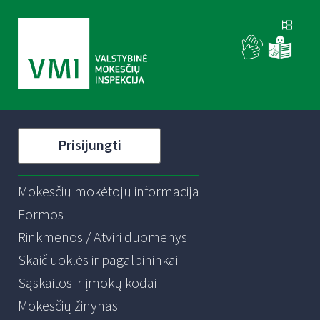
Prisijungti
Mokesčių mokėtojų informacija
Formos
Rinkmenos / Atviri duomenys
Skaičiuoklės ir pagalbininkai
Sąskaitos ir įmokų kodai
Mokesčių žinynas