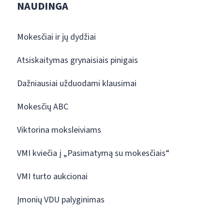
NAUDINGA
Mokesčiai ir jų dydžiai
Atsiskaitymas grynaisiais pinigais
Dažniausiai užduodami klausimai
Mokesčių ABC
Viktorina moksleiviams
VMI kviečia į „Pasimatymą su mokesčiais“
VMI turto aukcionai
Įmonių VDU palyginimas