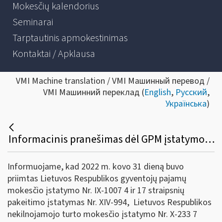
Mokesčių kalendorius
Seminarai
Tarptautinis apmokestinimas
Kontaktai / Apklausa
VMI Machine translation / VMI Машинный перевод /
VMI Машинний переклад (
English
,
Русский
,
Українська
)
Informacinis pranešimas dėl GPM įstatymo, nekilnojamojo turto mokesčio įstatymo ir žemės mokesčio įstatymo pakeitimų
Informuojame, kad 2022 m. kovo 31 dieną buvo
priimtas Lietuvos Respublikos gyventojų pajamų
mokesčio įstatymo Nr. IX-1007 4 ir 17 straipsnių
pakeitimo įstatymas Nr. XIV-994, Lietuvos Respublikos
nekilnojamojo turto mokesčio įstatymo Nr. X-233 7