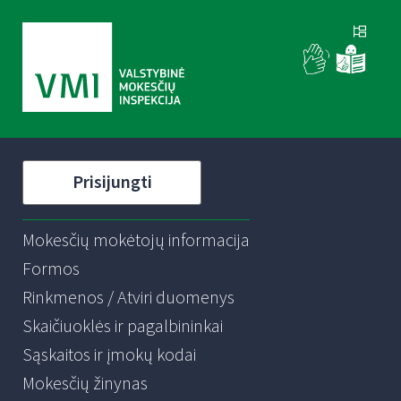
Prisijungti
Mokesčių mokėtojų informacija
Formos
Rinkmenos / Atviri duomenys
Skaičiuoklės ir pagalbininkai
Sąskaitos ir įmokų kodai
Mokesčių žinynas