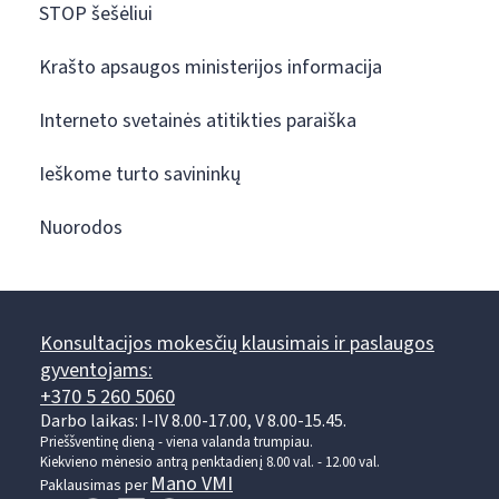
STOP šešėliui
Krašto apsaugos ministerijos informacija
Interneto svetainės atitikties paraiška
Ieškome turto savininkų
Nuorodos
Konsultacijos mokesčių klausimais ir paslaugos
gyventojams:
+370 5 260 5060
Darbo laikas: I-IV 8.00-17.00, V 8.00-15.45.
Prieššventinę dieną - viena valanda trumpiau.
Kiekvieno mėnesio antrą penktadienį 8.00 val. - 12.00 val.
Mano VMI
Paklausimas per