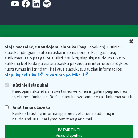
Valstybinė mokesčių inspekcija prie Lietuvos
U
Respublikos finansų ministerijos
Šioje svetainėje naudojami slapukai
(angl. cookies). Būtinieji
slapukai įdiegiami automatiškai ir jiems nėra reikalingas Jūsų
Biudžetinė įstaiga. Juridinio asmens kodas — 188659752,
sutikimas. Taip pat galite sutikti ir su kitų slapukų naudojimu. Savo
adresas: Vasario 16-osios g. 14, 01107 Vilnius, Lietuva, el.paštas:
sutikimą bet kada galėsite atšaukti pakeisdami interneto naršyklės
vmi@vmi.lt
, E. pristatymo dėžutės adresas 188659752
nustatymus ir ištrindami įrašytus slapukus. Daugiau informacijos
Duomenys apie Valstybinę mokesčių inspekciją prie Lietuvos
Slapukų politika
;
Privatumo politika.
Respublikos finansų ministerijos kaupiami ir saugomi Juridinių
asmenų registre
Būtinieji slapukai
Naudojami sklandžiam svetainės veikimui ir įgalina pagrindines
svetainės funkcijas. Be šių slapukų svetainė negali tinkamai veikti.
Analitiniai slapukai
Renka statistinę informaciją apie svetainės naudojimą ir
naudojami Jūsų naršymo patirties gerinimui.
PATVIRTINTI
Visus slapukus