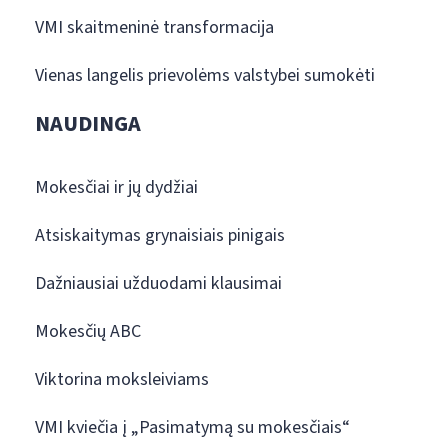
VMI skaitmeninė transformacija
Vienas langelis prievolėms valstybei sumokėti
NAUDINGA
Mokesčiai ir jų dydžiai
Atsiskaitymas grynaisiais pinigais
Dažniausiai užduodami klausimai
Mokesčių ABC
Viktorina moksleiviams
VMI kviečia į „Pasimatymą su mokesčiais“