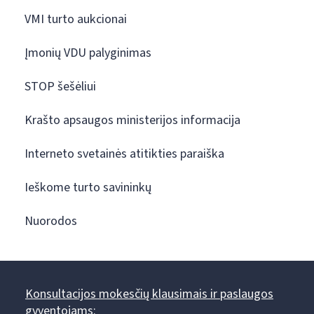
VMI turto aukcionai
Įmonių VDU palyginimas
STOP šešėliui
Krašto apsaugos ministerijos informacija
Interneto svetainės atitikties paraiška
Ieškome turto savininkų
Nuorodos
Konsultacijos mokesčių klausimais ir paslaugos
gyventojams: