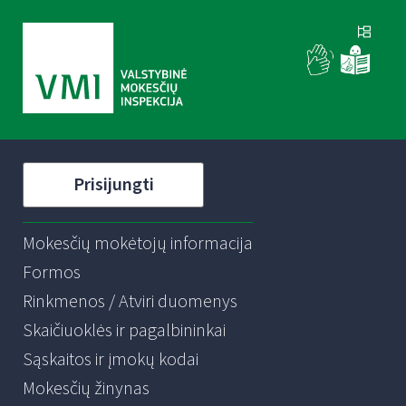
Prisijungti
Mokesčių mokėtojų informacija
Formos
Rinkmenos / Atviri duomenys
Skaičiuoklės ir pagalbininkai
Sąskaitos ir įmokų kodai
Mokesčių žinynas