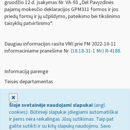
gruodžio 12 d. įsakymas Nr. VA-93 „Dėl Pavyzdinės
pajamų mokesčio deklaracijos GPM311 formos ir jos
priedų formų ir jų užpildymo, pateikimo bei tikslinimo
taisyklių patvirtinimo“.
Daugiau informacijos rasite VMI prie FM 2022-10-11
informaciniame pranešime Nr.
(18.18-31-1 Mr) R-4188.
Informaciją parengė
Teisės departamentas
Uždaryti
Šioje svetainėje naudojami slapukai
(angl.
cookies). Būtinieji slapukai įdiegiami automatiškai
ir jiems nėra reikalingas Jūsų sutikimas. Taip pat
galite sutikti ir su kitų slapukų naudojimu. Savo