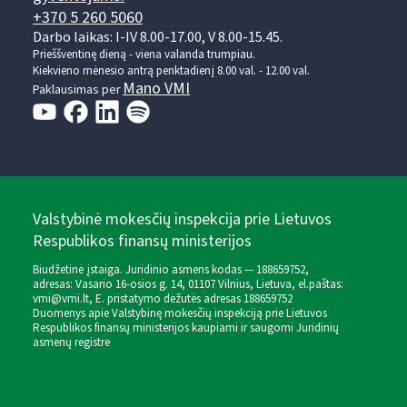
+370 5 260 5060
Darbo laikas: I-IV 8.00-17.00, V 8.00-15.45.
Prieššventinę dieną - viena valanda trumpiau.
Kiekvieno mėnesio antrą penktadienį 8.00 val. - 12.00 val.
Mano VMI
Paklausimas per
Valstybinė mokesčių inspekcija prie Lietuvos
Respublikos finansų ministerijos
Biudžetinė įstaiga. Juridinio asmens kodas — 188659752,
adresas: Vasario 16-osios g. 14, 01107 Vilnius, Lietuva, el.paštas:
vmi@vmi.lt
, E. pristatymo dėžutės adresas 188659752
Duomenys apie Valstybinę mokesčių inspekciją prie Lietuvos
Respublikos finansų ministerijos kaupiami ir saugomi Juridinių
asmenų registre