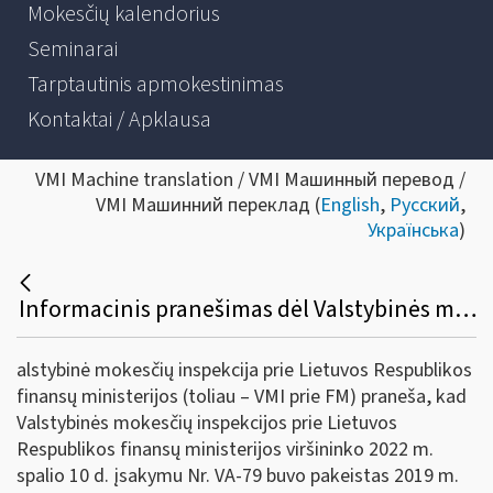
Mokesčių kalendorius
Seminarai
Tarptautinis apmokestinimas
Kontaktai / Apklausa
VMI Machine translation / VMI Машинный перевод /
VMI Машинний переклад (
English
,
Русский
,
Українська
)
Informacinis pranešimas dėl Valstybinės mokesčių inspekcijos prie Lietuvos Respublikos finansų ministerijos viršininko 2019 m. gruodžio 12 d. įsakymo Nr. VA- 93 „Dėl Pavyzdinės pajamų mokesčio deklaracijos GPM311 formos ir jos priedų formų ir jų užpildymo, pateikimo bei tikslinimo taisyklių patvirtinimo“ pakeitimo
alstybinė mokesčių inspekcija prie Lietuvos Respublikos
finansų ministerijos (toliau – VMI prie FM) praneša, kad
Valstybinės mokesčių inspekcijos prie Lietuvos
Respublikos finansų ministerijos viršininko 2022 m.
spalio 10 d. įsakymu Nr. VA-79 buvo pakeistas 2019 m.