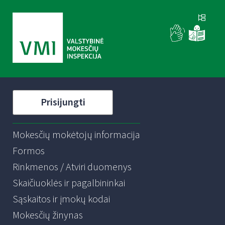
Prisijungti
Mokesčių mokėtojų informacija
Formos
Rinkmenos / Atviri duomenys
Skaičiuoklės ir pagalbininkai
Sąskaitos ir įmokų kodai
Mokesčių žinynas