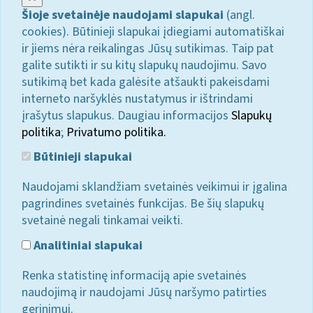
Šioje svetainėje naudojami slapukai
(angl.
cookies). Būtinieji slapukai įdiegiami automatiškai
ir jiems nėra reikalingas Jūsų sutikimas. Taip pat
galite sutikti ir su kitų slapukų naudojimu. Savo
sutikimą bet kada galėsite atšaukti pakeisdami
interneto naršyklės nustatymus ir ištrindami
įrašytus slapukus. Daugiau informacijos
Slapukų
politika
;
Privatumo politika.
Būtinieji slapukai
Naudojami sklandžiam svetainės veikimui ir įgalina
pagrindines svetainės funkcijas. Be šių slapukų
svetainė negali tinkamai veikti.
Analitiniai slapukai
Renka statistinę informaciją apie svetainės
naudojimą ir naudojami Jūsų naršymo patirties
gerinimui.