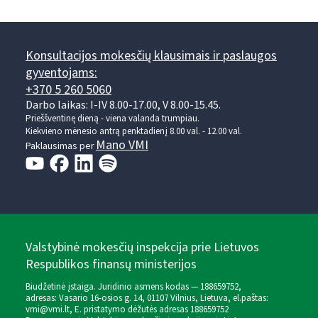
Konsultacijos mokesčių klausimais ir paslaugos
gyventojams:
+370 5 260 5060
Darbo laikas: I-IV 8.00-17.00, V 8.00-15.45.
Prieššventinę dieną - viena valanda trumpiau.
Kiekvieno mėnesio antrą penktadienį 8.00 val. - 12.00 val.
Mano VMI
Paklausimas per
Valstybinė mokesčių inspekcija prie Lietuvos
Respublikos finansų ministerijos
Biudžetinė įstaiga. Juridinio asmens kodas — 188659752,
adresas: Vasario 16-osios g. 14, 01107 Vilnius, Lietuva, el.paštas:
vmi@vmi.lt
, E. pristatymo dėžutės adresas 188659752