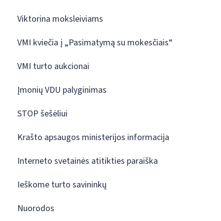
Viktorina moksleiviams
VMI kviečia į „Pasimatymą su mokesčiais“
VMI turto aukcionai
Įmonių VDU palyginimas
STOP šešėliui
Krašto apsaugos ministerijos informacija
Interneto svetainės atitikties paraiška
Ieškome turto savininkų
Nuorodos