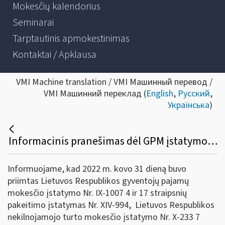
Mokesčių kalendorius
Seminarai
Tarptautinis apmokestinimas
Kontaktai / Apklausa
VMI Machine translation / VMI Машинный перевод /
VMI Машинний переклад (
English
,
Русский
,
Українська
)
Informacinis pranešimas dėl GPM įstatymo, nekilnojamojo turto mokesčio įstatymo ir žemės mokesčio įstatymo pakeitimų
Informuojame, kad 2022 m. kovo 31 dieną buvo
priimtas Lietuvos Respublikos gyventojų pajamų
mokesčio įstatymo Nr. IX-1007 4 ir 17 straipsnių
pakeitimo įstatymas Nr. XIV-994, Lietuvos Respublikos
nekilnojamojo turto mokesčio įstatymo Nr. X-233 7