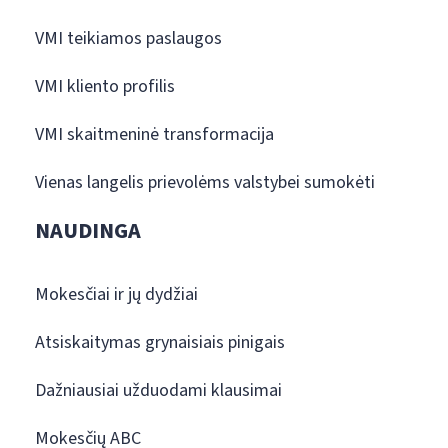
VMI teikiamos paslaugos
VMI kliento profilis
VMI skaitmeninė transformacija
Vienas langelis prievolėms valstybei sumokėti
NAUDINGA
Mokesčiai ir jų dydžiai
Atsiskaitymas grynaisiais pinigais
Dažniausiai užduodami klausimai
Mokesčių ABC