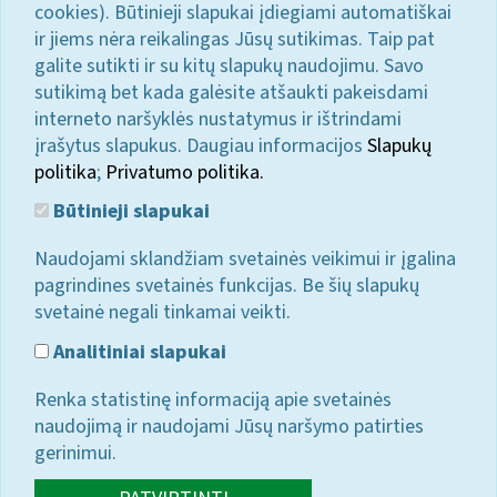
cookies). Būtinieji slapukai įdiegiami automatiškai
ir jiems nėra reikalingas Jūsų sutikimas. Taip pat
galite sutikti ir su kitų slapukų naudojimu. Savo
sutikimą bet kada galėsite atšaukti pakeisdami
interneto naršyklės nustatymus ir ištrindami
įrašytus slapukus. Daugiau informacijos
Slapukų
politika
;
Privatumo politika.
Būtinieji slapukai
Naudojami sklandžiam svetainės veikimui ir įgalina
pagrindines svetainės funkcijas. Be šių slapukų
svetainė negali tinkamai veikti.
Analitiniai slapukai
Renka statistinę informaciją apie svetainės
naudojimą ir naudojami Jūsų naršymo patirties
gerinimui.