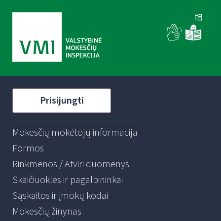
Prisijungti
Mokesčių mokėtojų informacija
Formos
Rinkmenos / Atviri duomenys
Skaičiuoklės ir pagalbininkai
Sąskaitos ir įmokų kodai
Mokesčių žinynas