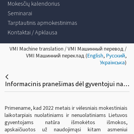
Mokesčių kalendorius
Seminarai
Tarptautinis apmokestinimas
Kontaktai / Apklausa
VMI Machine translation / VMI Машинный перевод /
VMI Машинний переклад (
English
,
Русский
,
Українська
)
Informacinis pranešimas dėl gyventojui natūra išmokėtų išmokų, apskaičiuotų už gyventojo naudojimąsi kitam asmeniui priklausančiu automobiliu asmeniniais tikslais, deklaravimo
Primename, kad 2022 metais ir vėlesniais mokestiniais
laikotarpiais nuolatiniams ir nenuolatiniams Lietuvos
gyventojams natūra išmokėtos išmokos,
apskaičiuotos už naudojimąsi kitam asmeniui