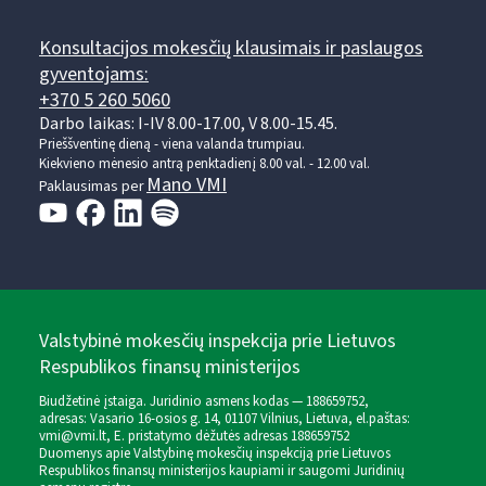
Konsultacijos mokesčių klausimais ir paslaugos
gyventojams:
+370 5 260 5060
Darbo laikas: I-IV 8.00-17.00, V 8.00-15.45.
Prieššventinę dieną - viena valanda trumpiau.
Kiekvieno mėnesio antrą penktadienį 8.00 val. - 12.00 val.
Mano VMI
Paklausimas per
Valstybinė mokesčių inspekcija prie Lietuvos
Respublikos finansų ministerijos
Biudžetinė įstaiga. Juridinio asmens kodas — 188659752,
adresas: Vasario 16-osios g. 14, 01107 Vilnius, Lietuva, el.paštas:
vmi@vmi.lt
, E. pristatymo dėžutės adresas 188659752
Duomenys apie Valstybinę mokesčių inspekciją prie Lietuvos
Respublikos finansų ministerijos kaupiami ir saugomi Juridinių