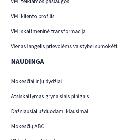
VMI teikiamos paslaugos
VMI kliento profilis
VMI skaitmeninė transformacija
Vienas langelis prievolėms valstybei sumokėti
NAUDINGA
Mokesčiai ir jų dydžiai
Atsiskaitymas grynaisiais pinigais
Dažniausiai užduodami klausimai
Mokesčių ABC