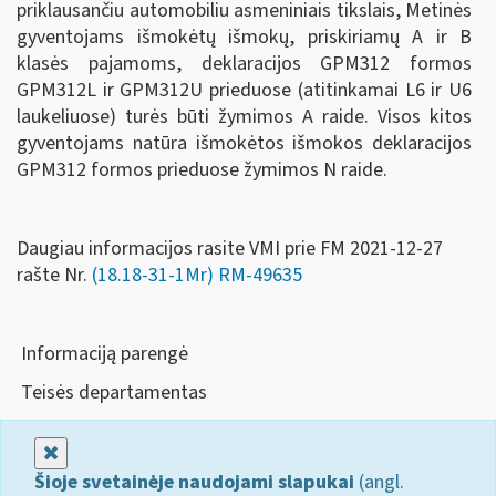
priklausančiu automobiliu asmeniniais tikslais, Metinės
gyventojams išmokėtų išmokų, priskiriamų A ir B
klasės pajamoms, deklaracijos GPM312 formos
GPM312L ir GPM312U prieduose (atitinkamai L6 ir U6
laukeliuose) turės būti žymimos A raide. Visos kitos
gyventojams natūra išmokėtos išmokos deklaracijos
GPM312 formos prieduose žymimos N raide.
Daugiau informacijos rasite VMI prie FM 2021-12-27
rašte Nr.
(18.18-31-1Mr) RM-49635
Informaciją parengė
Teisės departamentas
Uždaryti
Šioje svetainėje naudojami slapukai
(angl.