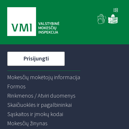
Prisijungti
Mokesčių mokėtojų informacija
Formos
Rinkmenos / Atviri duomenys
Skaičiuoklės ir pagalbininkai
Sąskaitos ir įmokų kodai
Mokesčių žinynas