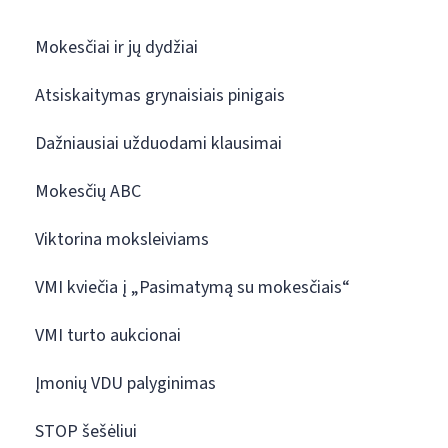
Mokesčiai ir jų dydžiai
Atsiskaitymas grynaisiais pinigais
Dažniausiai užduodami klausimai
Mokesčių ABC
Viktorina moksleiviams
VMI kviečia į „Pasimatymą su mokesčiais“
VMI turto aukcionai
Įmonių VDU palyginimas
STOP šešėliui