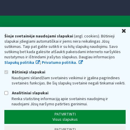
Valstybinė mokesčių inspekcija prie Lietuvos
U
Respublikos finansų ministerijos
Šioje svetainėje naudojami slapukai
(angl. cookies). Būtinieji
slapukai įdiegiami automatiškai ir jiems nėra reikalingas Jūsų
Biudžetinė įstaiga. Juridinio asmens kodas — 188659752,
sutikimas. Taip pat galite sutikti ir su kitų slapukų naudojimu. Savo
adresas: Vasario 16-osios g. 14, 01107 Vilnius, Lietuva, el.paštas:
sutikimą bet kada galėsite atšaukti pakeisdami interneto naršyklės
vmi@vmi.lt
, E. pristatymo dėžutės adresas 188659752
nustatymus ir ištrindami įrašytus slapukus. Daugiau informacijos
Duomenys apie Valstybinę mokesčių inspekciją prie Lietuvos
Slapukų politika
;
Privatumo politika.
Respublikos finansų ministerijos kaupiami ir saugomi Juridinių
asmenų registre
Būtinieji slapukai
Naudojami sklandžiam svetainės veikimui ir įgalina pagrindines
svetainės funkcijas. Be šių slapukų svetainė negali tinkamai veikti.
Analitiniai slapukai
Renka statistinę informaciją apie svetainės naudojimą ir
naudojami Jūsų naršymo patirties gerinimui.
PATVIRTINTI
Visus slapukus
PATVIRTINTI