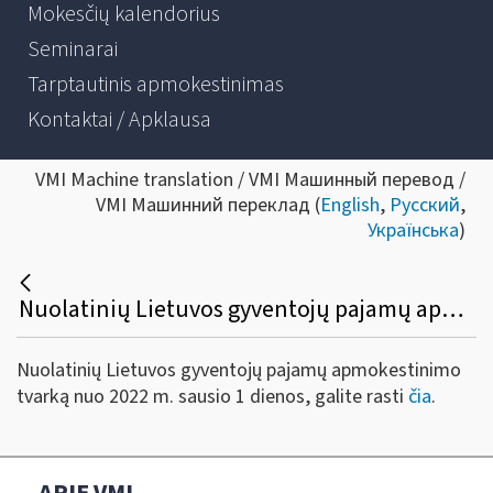
Mokesčių kalendorius
Seminarai
Tarptautinis apmokestinimas
Kontaktai / Apklausa
VMI Machine translation / VMI Машинный перевод /
VMI Машинний переклад (
English
,
Русский
,
Українська
)
Nuolatinių Lietuvos gyventojų pajamų apmokestinimo tvarka nuo 2022 m. sausio 1 dienos
Nuolatinių Lietuvos gyventojų pajamų apmokestinimo
tvarką nuo 2022 m. sausio 1 dienos, galite rasti
čia
.