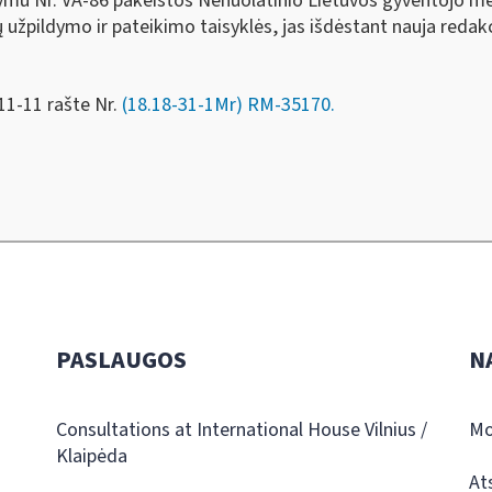
kymu Nr. VA-86 pakeistos Nenuolatinio Lietuvos gyventojo 
pildymo ir pateikimo taisyklės, jas išdėstant nauja redakc
11-11 rašte Nr.
(18.18-31-1Mr) RM-35170.
PASLAUGOS
N
Consultations at International House Vilnius /
Mo
Klaipėda
At