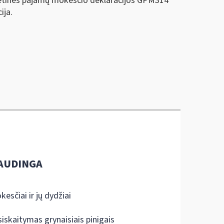
metinės pajamų mokesčio deklaracijos GPM314
ija.
AUDINGA
kesčiai ir jų dydžiai
siskaitymas grynaisiais pinigais