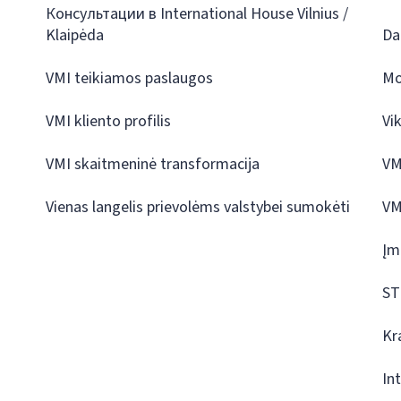
Консультации в International House Vilnius /
Klaipėda
Da
VMI teikiamos paslaugos
Mo
VMI kliento profilis
Vi
VMI skaitmeninė transformacija
VM
Vienas langelis prievolėms valstybei sumokėti
VM
Įm
ST
Kr
In