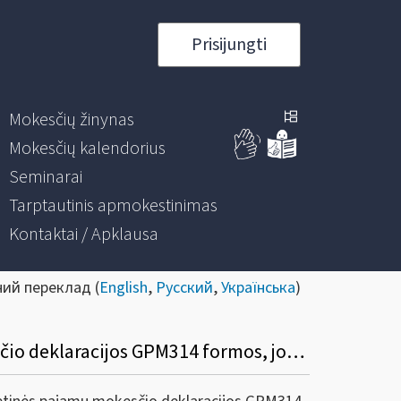
Prisijungti
Mokesčių žinynas
Mokesčių kalendorius
Seminarai
Tarptautinis apmokestinimas
Kontaktai / Apklausa
ний переклад (
English
,
Русский
,
Українська
)
Informacinis pranešimas dėl Nenuolatinio Lietuvos gyventojo metinės pajamų mokesčio deklaracijos GPM314 formos, jos priedų GPM314A, GPM314B formų užpildymo ir pateikimo taisyklių pakeitimo