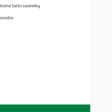
škome turto savininkų
orodos