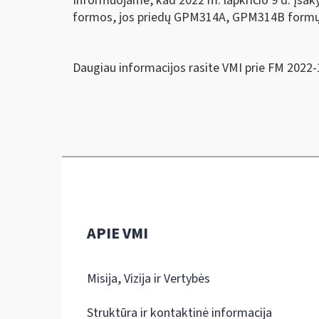
Informuojame, kad 2022 m. lapkričio 9 d. įsa
formos, jos priedų GPM314A, GPM314B formų už
Daugiau informacijos rasite VMI prie FM 2022-
APIE VMI
Misija, Vizija ir Vertybės
Struktūra ir kontaktinė informacija