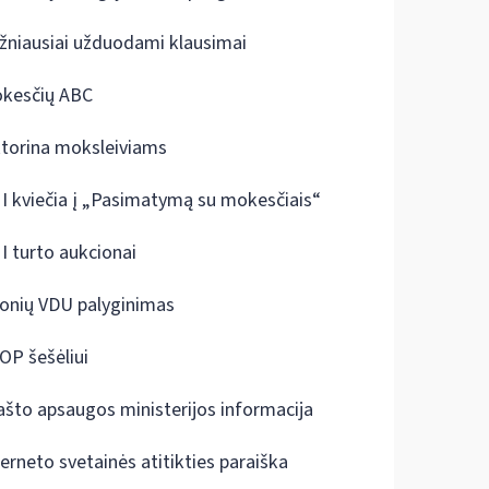
žniausiai užduodami klausimai
kesčių ABC
ktorina moksleiviams
I kviečia į „Pasimatymą su mokesčiais“
I turto aukcionai
onių VDU palyginimas
OP šešėliui
ašto apsaugos ministerijos informacija
terneto svetainės atitikties paraiška