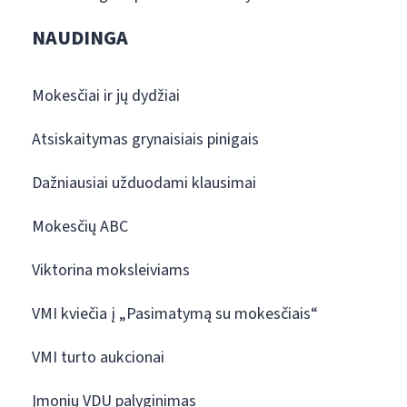
NAUDINGA
Mokesčiai ir jų dydžiai
Atsiskaitymas grynaisiais pinigais
Dažniausiai užduodami klausimai
Mokesčių ABC
Viktorina moksleiviams
VMI kviečia į „Pasimatymą su mokesčiais“
VMI turto aukcionai
Įmonių VDU palyginimas