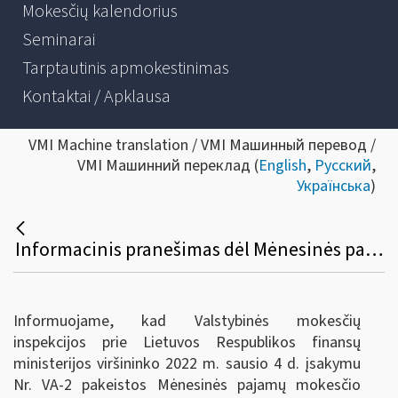
Mokesčių kalendorius
Seminarai
Tarptautinis apmokestinimas
Kontaktai / Apklausa
VMI Machine translation / VMI Машинный перевод /
VMI Машинний переклад (
English
,
Русский
,
Українська
)
Informacinis pranešimas dėl Mėnesinės pajamų mokesčio deklaracijos GPM313 formos užpildymo ir pateikimo taisyklių pakeitimo
Informuojame, kad Valstybinės mokesčių
inspekcijos prie Lietuvos Respublikos finansų
ministerijos viršininko 2022 m. sausio 4 d. įsakymu
Nr. VA-2 pakeistos Mėnesinės pajamų mokesčio