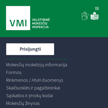
Prisijungti
Mokesčių mokėtojų informacija
Formos
Rinkmenos / Atviri duomenys
Skaičiuoklės ir pagalbininkai
Sąskaitos ir įmokų kodai
Mokesčių žinynas