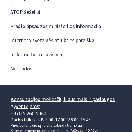
STOP šešėliui
Krašto apsaugos ministerijos informacija
Interneto svetainės atitikties paraiška
Ieškome turto savininkų
Nuorodos
Konsultacijos mokesčių klausimais ir paslaugos
gyventojams:
+370 5 260 5060
Darbo laikas: I-IV 8.00-17.00, V 8.00-15.45.
Prieššventinę dieną - viena valanda trumpiau.
Kiekvieno mėnesio antrą penktadienį 8.00 val. - 12.00 val.