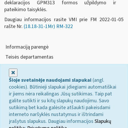
deklaracijos GPM313 formos užpildymo ir
pateikimo taisyklės.
Daugiau informacijos rasite VMI prie FM 2022-01-05
rašte Nr.
(18.18-31-1Mr) RM-322
Informaciją parengė
Teisės departamentas
Uždaryti
Šioje svetainėje naudojami slapukai
(angl.
cookies). Būtinieji slapukai įdiegiami automatiškai
ir jiems nėra reikalingas Jūsų sutikimas. Taip pat
galite sutikti ir su kitų slapukų naudojimu. Savo
sutikimą bet kada galėsite atšaukti pakeisdami
interneto naršyklės nustatymus ir ištrindami
įrašytus slapukus. Daugiau informacijos
Slapukų