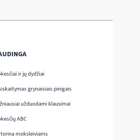
AUDINGA
kesčiai ir jų dydžiai
siskaitymas grynaisiais pinigais
žniausiai užduodami klausimai
kesčių ABC
ktorina moksleiviams