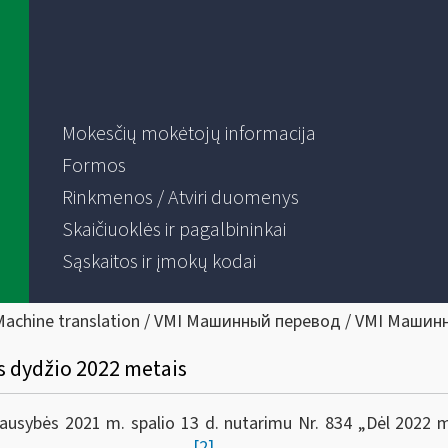
Mokesčių mokėtojų informacija
Formos
Rinkmenos / Atviri duomenys
Skaičiuoklės ir pagalbininkai
Sąskaitos ir įmokų kodai
Machine translation / VMI Машинный перевод / VMI Машин
s dydžio 2022 metais
iausybės 2021 m. spalio 13 d. nutarimu Nr. 834 „Dėl 2022
[2]