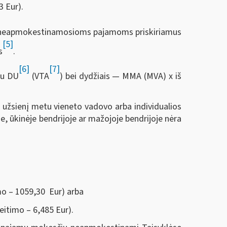
3 Eur).
tą neapmokestinamosioms pajamoms priskiriamus
[5]
s
.
[6]
[7]
tu DU
(VTA
) bei dydžiais — MMA (MVA) x iš
 užsienį metu vieneto vadovo arba individualios
je, ūkinėje bendrijoje ar mažojoje bendrijoje nėra
imo – 1059,30 Eur) arba
keitimo – 6,485 Eur).