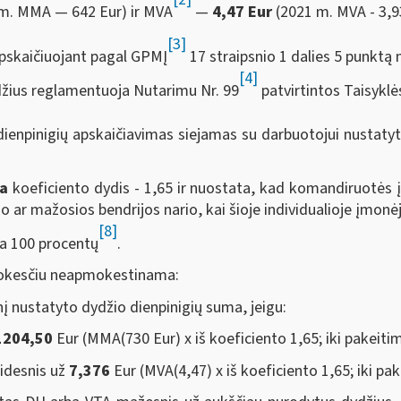
m. MMA — 642 Eur) ir MVA
—
4,47
Eur
(2021 m. MVA - 3,9
[3]
kaičiuojant pagal GPMĮ
17 straipsnio 1 dalies 5 punk
[4]
ydžius reglamentuoja Nutarimu Nr. 99
patvirtintos Taisyklė
igių apskaičiavimas siejamas su darbuotojui nustaty
ia
koeficiento dydis - 1,65 ir nuostata, kad komandiruotės į
o ar mažosios bendrijos nario, kai šioje individualioje įmonė
[8]
ma 100 procentų
.
kesčiu neapmokestinama:
ustatyto dydžio dienpinigių suma, jeigu:
1204,50
Eur (MMA(730 Eur) x iš koeficiento 1,65; iki pakeit
didesnis už
7,376
Eur (MVA(4,47) x iš koeficiento 1,65; iki pa