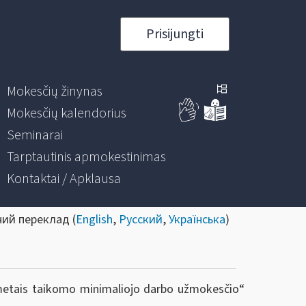
Prisijungti
Mokesčių žinynas
Mokesčių kalendorius
Seminarai
Tarptautinis apmokestinimas
Kontaktai / Apklausa
ний переклад (
English
,
Русский
,
Українська
)
 metais taikomo minimaliojo darbo užmokesčio“