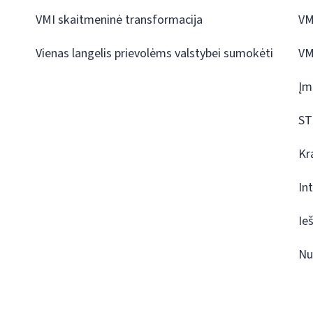
VMI skaitmeninė transformacija
VM
Vienas langelis prievolėms valstybei sumokėti
VM
Įm
ST
Kr
In
Ie
Nu