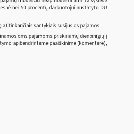
pajamų mokesčiu neapmokestinami Taisyklėse
žesnė nei 50 procentų darbuotojui nustatyto DU
itinkančiais santykiais susijusios pajamos.
inamosioms pajamoms priskiriamų dienpinigių į
statymo apibendrintame paaiškinime (komentare),