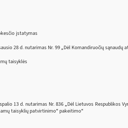
okesčio įstatymas
ausio 28 d. nutarimas Nr. 99 „Dėl Komandiruočių sąnaudų at
mų taisyklės
palio 13 d. nutarimas Nr. 836 „Dėl Lietuvos Respublikos Vy
amų taisyklių patvirtinimo“ pakeitimo“