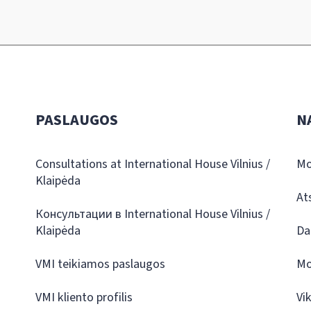
PASLAUGOS
N
Consultations at International House Vilnius /
Mo
Klaipėda
At
Консультации в International House Vilnius /
Klaipėda
Da
VMI teikiamos paslaugos
Mo
VMI kliento profilis
Vi