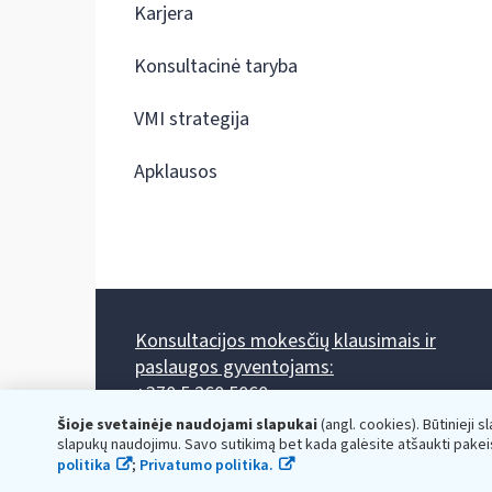
Karjera
Konsultacinė taryba
VMI strategija
Apklausos
Konsultacijos mokesčių klausimais ir
paslaugos gyventojams:
+370 5 260 5060
Darbo laikas: I-IV 8.00-17.00, V 8.00-15.45.
Šioje svetainėje naudojami slapukai
(angl. cookies). Būtinieji s
Prieššventinę dieną - viena valanda trumpiau.
slapukų naudojimu. Savo sutikimą bet kada galėsite atšaukti pakei
Kiekvieno mėnesio antrą penktadienį 8.00 val. - 12.00 val.
politika
;
Privatumo politika.
Mano VMI
Paklausimas per