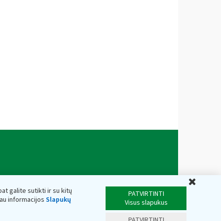
Uždar
t galite sutikti ir su kitų
PATVIRTINTI
iau informacijos
Slapukų
Visus slapukus
PATVIRTINTI