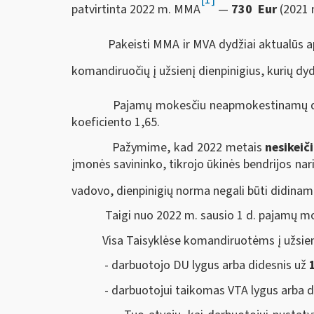
patvirtinta 2022 m. MMA
—
730
Eur
(2021 
Pakeisti MMA ir MVA dydžiai aktualūs aps
komandiruočių į užsienį dienpinigius, kurių d
Pajamų mokesčiu neapmokestinamų dienpin
koeficiento 1,65.
Pažymime, kad 2022 metais
nesikeič
įmonės savininko, tikrojo ūkinės bendrijos nari
vadovo, dienpinigių norma negali būti didina
Taigi nuo 2022 m. sausio 1 d. pajamų mo
Visa Taisyklėse komandiruotėms į užsienį n
- darbuotojo DU lygus arba didesnis už
- darbuotojui taikomas VTA lygus arba 