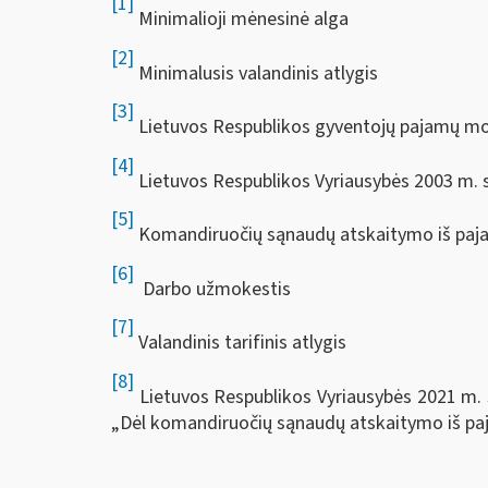
[1]
Minimalioji mėnesinė alga
[2]
Minimalusis valandinis atlygis
[3]
Lietuvos Respublikos gyventojų pajamų m
[4]
Lietuvos Respublikos Vyriausybės 2003 m. s
[5]
Komandiruočių sąnaudų atskaitymo iš paja
[6]
Darbo užmokestis
[7]
Valandinis tarifinis atlygis
[8]
Lietuvos Respublikos Vyriausybės 2021 m. s
„Dėl komandiruočių sąnaudų atskaitymo iš paj