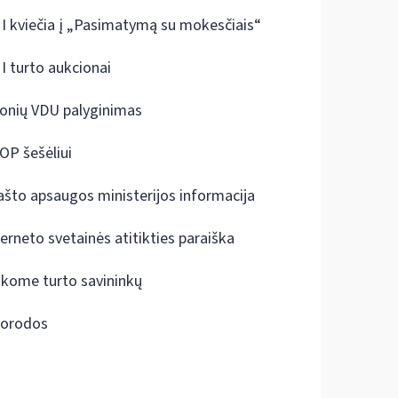
I kviečia į „Pasimatymą su mokesčiais“
I turto aukcionai
onių VDU palyginimas
OP šešėliui
ašto apsaugos ministerijos informacija
terneto svetainės atitikties paraiška
škome turto savininkų
orodos