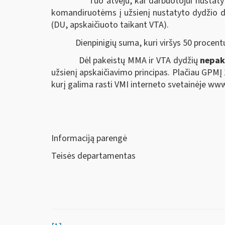
Tuo atveju, kai darbuotojui nustatytas 
komandiruotėms į užsienį nustatyto dydžio di
(DU, apskaičiuoto taikant VTA).
Dienpinigių suma, kuri viršys 50 procentų DU
Dėl pakeistų MMA ir VTA dydžių
nepak
užsienį apskaičiavimo principas. Plačiau GPMĮ
kurį galima rasti VMI interneto svetainėje www
Informaciją parengė
Teisės departamentas