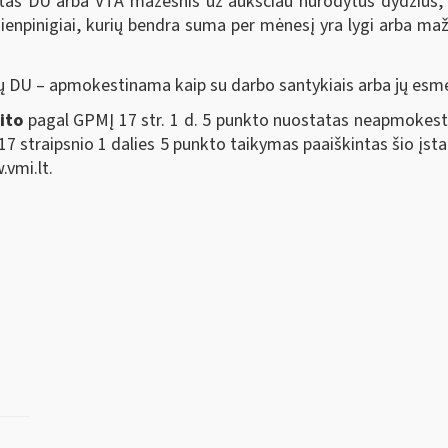
DU arba VTA mažesnis už aukščiau nurodytus dydžius, 
enpinigiai, kurių bendra suma per mėnesį yra lygi arba ma
 – apmokestinama kaip su darbo santykiais arba jų esmę at
ito
pagal GPMĮ 17 str. 1 d. 5 punkto nuostatas neapmokest
 17 straipsnio 1 dalies 5 punkto taikymas paaiškintas šio į
.vmi.lt.