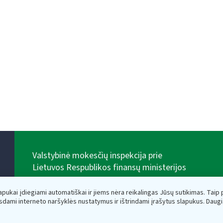
Valstybinė mokesčių inspekcija prie
Lietuvos Respublikos finansų ministerijos
Biudžetinė įstaiga. Juridinio asmens kodas — 188659752,
adresas: Vasario 16-osios g. 14, 01107 Vilnius, Lietuva,
lapukai įdiegiami automatiškai ir jiems nėra reikalingas Jūsų sutikimas. Taip pa
el.paštas:
vmi@vmi.lt
, E. pristatymo dėžutės adresas
sdami interneto naršyklės nustatymus ir ištrindami įrašytus slapukus. Daug
188659752
Duomenys apie Valstybinę mokesčių inspekciją prie