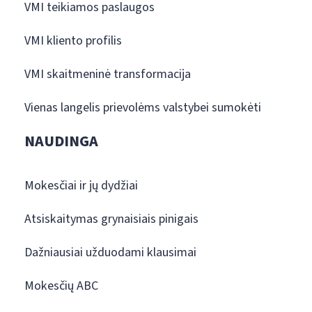
VMI teikiamos paslaugos
VMI kliento profilis
VMI skaitmeninė transformacija
Vienas langelis prievolėms valstybei sumokėti
NAUDINGA
Mokesčiai ir jų dydžiai
Atsiskaitymas grynaisiais pinigais
Dažniausiai užduodami klausimai
Mokesčių ABC