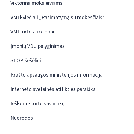
Viktorina moksleiviams
VMI kviečia į „Pasimatymą su mokesčiais“
VMI turto aukcionai
Įmonių VDU palyginimas
STOP šešėliui
Krašto apsaugos ministerijos informacija
Interneto svetainės atitikties paraiška
Ieškome turto savininkų
Nuorodos