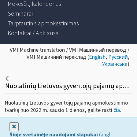
Mokesčių kalendorius
Seminarai
Tarptautinis apmokestinimas
Kontaktai / Apklausa
VMI Machine translation / VMI Машинный перевод /
VMI Машинний переклад (
English
,
Русский
,
Українська
)
Nuolatinių Lietuvos gyventojų pajamų apmokestinimo tvarka nuo 2022 m. sausio 1 dienos
Nuolatinių Lietuvos gyventojų pajamų apmokestinimo
tvarką nuo 2022 m. sausio 1 dienos, galite rasti
čia
.
Uždaryti
Šioje svetainėje naudojami slapukai
(angl.