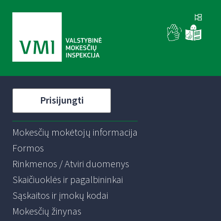
Prisijungti
Mokesčių mokėtojų informacija
Formos
Rinkmenos / Atviri duomenys
Skaičiuoklės ir pagalbininkai
Sąskaitos ir įmokų kodai
Mokesčių žinynas