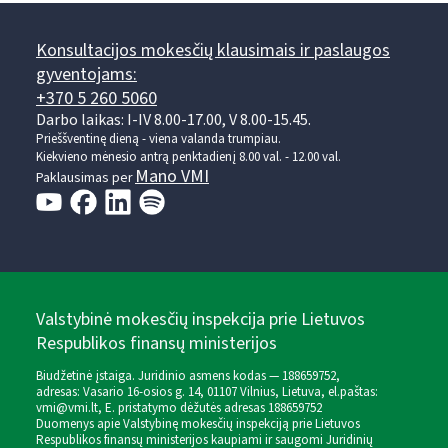
Konsultacijos mokesčių klausimais ir paslaugos
gyventojams:
+370 5 260 5060
Darbo laikas: I-IV 8.00-17.00, V 8.00-15.45.
Prieššventinę dieną - viena valanda trumpiau.
Kiekvieno mėnesio antrą penktadienį 8.00 val. - 12.00 val.
Mano VMI
Paklausimas per
Valstybinė mokesčių inspekcija prie Lietuvos
Respublikos finansų ministerijos
Biudžetinė įstaiga. Juridinio asmens kodas — 188659752,
adresas: Vasario 16-osios g. 14, 01107 Vilnius, Lietuva, el.paštas:
vmi@vmi.lt
, E. pristatymo dėžutės adresas 188659752
Duomenys apie Valstybinę mokesčių inspekciją prie Lietuvos
Respublikos finansų ministerijos kaupiami ir saugomi Juridinių