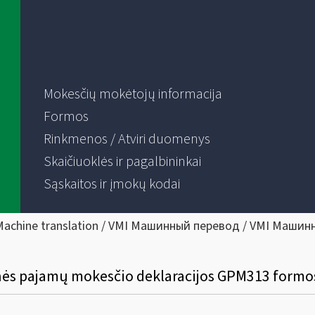
Mokesčių mokėtojų informacija
Formos
Rinkmenos / Atviri duomenys
Skaičiuoklės ir pagalbininkai
Sąskaitos ir įmokų kodai
Machine translation / VMI Машинный перевод / VMI Машин