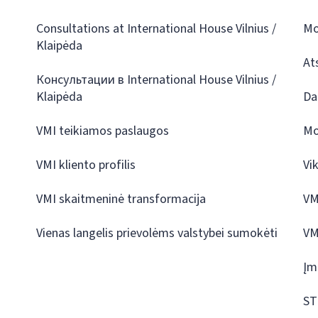
Consultations at International House Vilnius /
Mo
Klaipėda
At
Консультации в International House Vilnius /
Klaipėda
Da
VMI teikiamos paslaugos
Mo
VMI kliento profilis
Vi
VMI skaitmeninė transformacija
VM
Vienas langelis prievolėms valstybei sumokėti
VM
Įm
ST