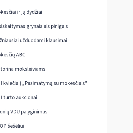
kesčiai ir jų dydžiai
siskaitymas grynaisiais pinigais
žniausiai užduodami klausimai
kesčių ABC
ktorina moksleiviams
I kviečia į „Pasimatymą su mokesčiais“
I turto aukcionai
onių VDU palyginimas
OP šešėliui