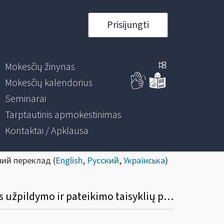
Prisijungti
Mokesčių žinynas
Mokesčių kalendorius
Seminarai
Tarptautinis apmokestinimas
Kontaktai / Apklausa
ний переклад (
English
,
Русский
,
Українська
)
Informacinis pranešimas dėl Mėnesinės pajamų mokesčio deklaracijos GPM313 formos užpildymo ir pateikimo taisyklių pakeitimo