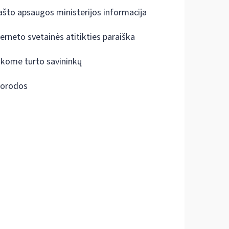
ašto apsaugos ministerijos informacija
terneto svetainės atitikties paraiška
škome turto savininkų
orodos