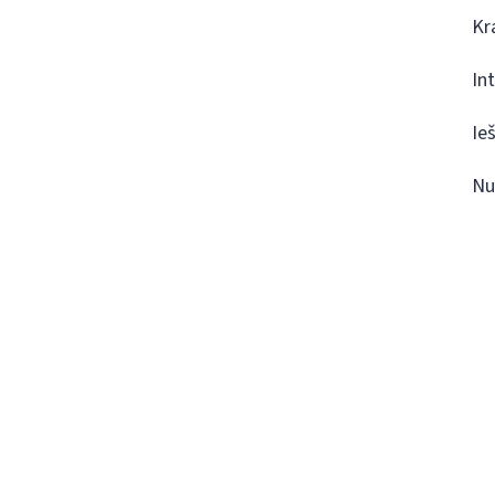
Kr
In
Ie
Nu