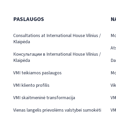
PASLAUGOS
N
Consultations at International House Vilnius /
Mo
Klaipėda
At
Консультации в International House Vilnius /
Klaipėda
Da
VMI teikiamos paslaugos
Mo
VMI kliento profilis
Vi
VMI skaitmeninė transformacija
VM
Vienas langelis prievolėms valstybei sumokėti
VM