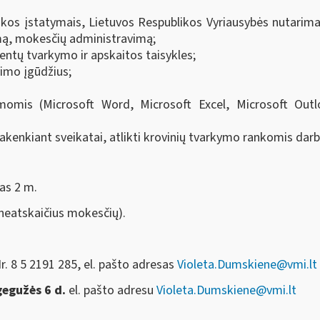
kos įstatymais, Lietuvos Respublikos Vyriausybės nutarimais
ą, mokesčių administravimą;
tų tvarkymo ir apskaitos taisykles;
vimo įgūdžius;
omis (Microsoft Word, Microsoft Excel, Microsoft Outlo
epakenkiant sveikatai, atlikti krovinių tvarkymo rankomis darb
as 2 m.
neatskaičius mokesčių).
r. 8 5 2191 285, el. pašto adresas
Violeta.Dumskiene@vmi.lt
gegužės 6 d.
el. pašto adresu
Violeta.Dumskiene@vmi.lt