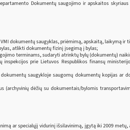
partamento Dokumentų saugojimo ir apskaitos skyriaus vyr
 VMI dokumentų saugyklas, priėmimą, apskaitą, laikymą ir 
las, atlikti dokumentų fizinį įsegimą į bylas;
ojimo terminams, sudaryti atrinktų bylų (dokumentų) naiki
ų inspekcijos prie Lietuvos Respublikos finansų ministerijo
MI dokumentų saugykloje saugomų dokumentų kopijas ar do
us (archyvinių dėžių su dokumentais/bylomis transportavima
nimą ar specialųjį vidurinį išsilavinimą, įgytą iki 2009 metų, a