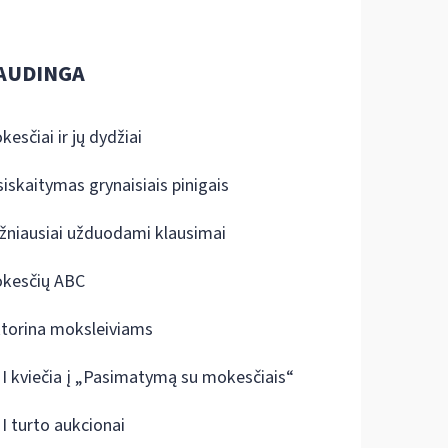
AUDINGA
kesčiai ir jų dydžiai
siskaitymas grynaisiais pinigais
žniausiai užduodami klausimai
kesčių ABC
ktorina moksleiviams
I kviečia į „Pasimatymą su mokesčiais“
I turto aukcionai