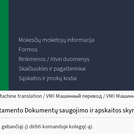
Mokesčių mokėtojų informacija
Formos
Rinkmenos / Atviri duomenys
Skaičiuoklės ir pagalbininkai
Sąskaitos ir įmokų kodai
Machine translation / VMI Машинный перевод / VMI Машин
tamento Dokumentų saugojimo ir apskaitos skyr
ą, gebančią(-į) dirbti komandoje kolegę(-ą).