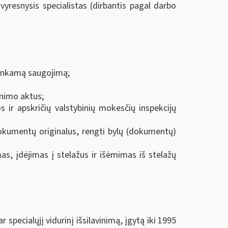
esnysis specialistas (dirbantis pagal darbo
tinkamą saugojimą;
nimo aktus;
s ir apskričių valstybinių mokesčių inspekcijų
kumentų originalus, rengti bylų (dokumentų)
s, įdėjimas į stelažus ir išėmimas iš stelažų
r specialųjį vidurinį išsilavinimą, įgytą iki 1995