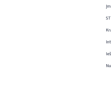
Įm
ST
Kr
In
Ie
Nu