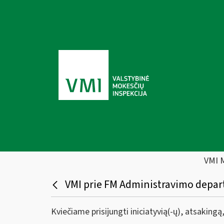
VMI 
VMI prie FM Administravimo depar
Kviečiame prisijungti iniciatyvią(-ų), atsaking