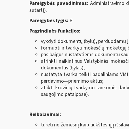
Pareigybės pavadinimas:
Administravimo de
sutartį).
Pareigybės lygis:
B
Pagrindinės funkcijos:
vykdyti dokumentų (bylų), perduodamų į
formuoti ir tvarkyti mokesčių mokėtojų by
pasibaigus nustatytiems dokumentų saug
atrinkti naikintinus Valstybinės mokesči
dokumentus (bylas);
nustatyta tvarka teikti padaliniams V
perdavimo—priėmimo aktus;
atlikti krovinių tvarkymo rankomis darb
saugojimo patalpose).
Reikalavimai:
turėti ne žemesnį kaip aukštesnįjį išsilavi