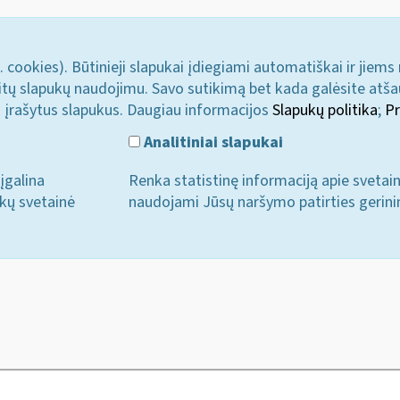
. cookies). Būtinieji slapukai įdiegiami automatiškai ir jiems
u kitų slapukų naudojimu. Savo sutikimą bet kada galėsite atš
i įrašytus slapukus. Daugiau informacijos
Slapukų politika
;
Pr
Analitiniai slapukai
įgalina
Renka statistinę informaciją apie svetai
ukų svetainė
naudojami Jūsų naršymo patirties gerini