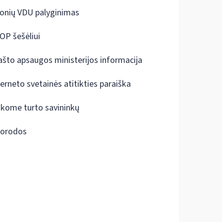
onių VDU palyginimas
OP šešėliui
ašto apsaugos ministerijos informacija
terneto svetainės atitikties paraiška
škome turto savininkų
orodos