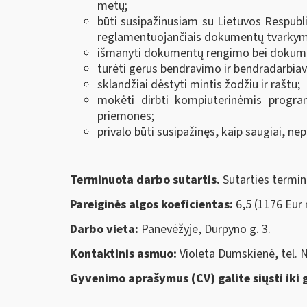
metų;
būti susipažinusiam su Lietuvos Respubli
reglamentuojančiais dokumentų tvarkym
išmanyti dokumentų rengimo bei dokumen
turėti gerus bendravimo ir bendradarbia
sklandžiai dėstyti mintis žodžiu ir raštu;
mokėti dirbti kompiuterinėmis program
priemones;
privalo būti susipažinęs, kaip saugiai, n
Terminuota darbo sutartis.
Sutarties termin
Pareiginės algos koeficientas:
6,5 (1176 Eur 
Darbo vieta:
Panevėžyje, Durpyno g. 3.
Kontaktinis asmuo:
Violeta Dumskienė, tel. N
Gyvenimo aprašymus (CV) galite siųsti iki 