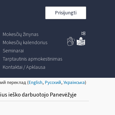
Prisijungti
Mokesčių žinynas
Mokesčių kalendorius
Seminarai
Tarptautinis apmokestinimas
Kontaktai / Apklausa
ний переклад (
English
,
Русский
,
Українська
)
ius ieško darbuotojo Panevėžyje