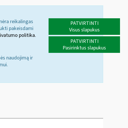
 nėra reikalingas
PATVIRTINTI
aukti pakeisdami
Visus slapukus
ivatumo politika.
PATVIRTINTI
Pasirinktus slapukus
nės naudojimą ir
mui.