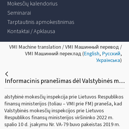
Mokesčių kalendorius
Seminarai
Tarptautinis apmokestinimas
Kontaktai / Apklausa
VMI Machine translation / VMI Машинный перевод /
VMI Машинний переклад (
English
,
Русский
,
Українська
)
Informacinis pranešimas dėl Valstybinės mokesčių inspekcijos prie Lietuvos Respublikos finansų ministerijos viršininko 2019 m. gruodžio 12 d. įsakymo Nr. VA- 93 „Dėl Pavyzdinės pajamų mokesčio deklaracijos GPM311 formos ir jos priedų formų ir jų užpildymo, pateikimo bei tikslinimo taisyklių patvirtinimo“ pakeitimo
alstybinė mokesčių inspekcija prie Lietuvos Respublikos
finansų ministerijos (toliau – VMI prie FM) praneša, kad
Valstybinės mokesčių inspekcijos prie Lietuvos
Respublikos finansų ministerijos viršininko 2022 m.
spalio 10 d. įsakymu Nr. VA-79 buvo pakeistas 2019 m.