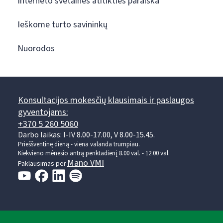
Interneto svetainės atitikties paraiška
Ieškome turto savininkų
Nuorodos
Konsultacijos mokesčių klausimais ir paslaugos
gyventojams:
+370 5 260 5060
Darbo laikas: I-IV 8.00-17.00, V 8.00-15.45.
Prieššventinę dieną - viena valanda trumpiau.
Kiekvieno mėnesio antrą penktadienį 8.00 val. - 12.00 val.
Mano VMI
Paklausimas per