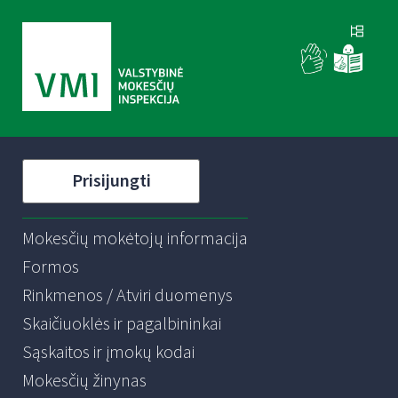
Prisijungti
Mokesčių mokėtojų informacija
Formos
Rinkmenos / Atviri duomenys
Skaičiuoklės ir pagalbininkai
Sąskaitos ir įmokų kodai
Mokesčių žinynas