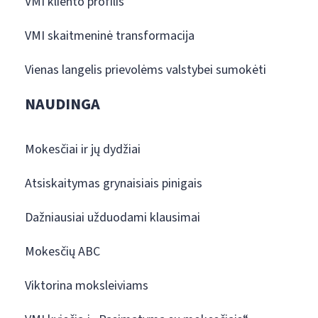
VMI kliento profilis
VMI skaitmeninė transformacija
Vienas langelis prievolėms valstybei sumokėti
NAUDINGA
Mokesčiai ir jų dydžiai
Atsiskaitymas grynaisiais pinigais
Dažniausiai užduodami klausimai
Mokesčių ABC
Viktorina moksleiviams