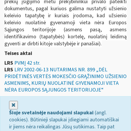
prekių įsigijimo metu prekybininkui privalo pateikti
dokumentus, pagal kuriuos galima nustatyti užsienio
keleivio tapatybę ir kuriais įrodoma, kad užsienio
keleivio nuolatinė gyvenamoji vieta nėra Europos
Sąjungos teritorijoje (asmens pasą, asmens
identifikavimo (tapatybės) kortelę, nuolatinį leidimą
gyventi ar dirbti kitoje valstybėje ir panašiai).
Teises aktai
LRS
PVMĮ 42 str.
LRS
LRV 2002-06-13 NUTARIMAS NR. 899 „DĖL
PRIDĖTINĖS VERTĖS MOKESČIO GRĄŽINIMO UŽSIENIO
ASMENIMS, KURIŲ NUOLATINĖ GYVENAMOJI VIETA
NĖRA EUROPOS SĄJUNGOS TERITORIJOJE“
Uždaryti
Šioje svetainėje naudojami slapukai
(angl.
cookies). Būtinieji slapukai įdiegiami automatiškai
ir jiems nėra reikalingas Jūsų sutikimas. Taip pat