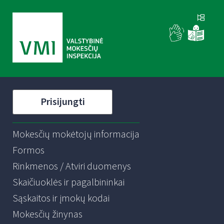
Prisijungti
Mokesčių mokėtojų informacija
Formos
Rinkmenos / Atviri duomenys
Skaičiuoklės ir pagalbininkai
Sąskaitos ir įmokų kodai
Mokesčių žinynas