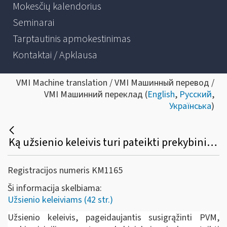
Mokesčių kalendorius
Seminarai
Tarptautinis apmokestinimas
Kontaktai / Apklausa
VMI Machine translation / VMI Машинный перевод /
VMI Машинний переклад (
English
,
Русский
,
Українська
)
Ką užsienio keleivis turi pateikti prekybininkui prekių įsigijimo metu, norėdamas susigrąžinti PVM?
Registracijos numeris KM1165
Ši informacija skelbiama:
Užsienio keleiviams (42 str.)
Užsienio keleivis, pageidaujantis susigrąžinti PVM,