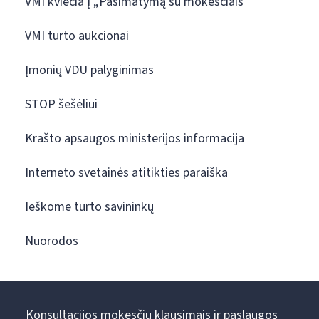
VMI kviečia į „Pasimatymą su mokesčiais“
VMI turto aukcionai
Įmonių VDU palyginimas
STOP šešėliui
Krašto apsaugos ministerijos informacija
Interneto svetainės atitikties paraiška
Ieškome turto savininkų
Nuorodos
Konsultacijos mokesčių klausimais ir paslaugos