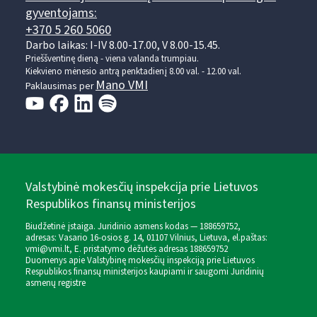
gyventojams:
+370 5 260 5060
Darbo laikas: I-IV 8.00-17.00, V 8.00-15.45.
Prieššventinę dieną - viena valanda trumpiau.
Kiekvieno mėnesio antrą penktadienį 8.00 val. - 12.00 val.
Mano VMI
Paklausimas per
Valstybinė mokesčių inspekcija prie Lietuvos
Respublikos finansų ministerijos
Biudžetinė įstaiga. Juridinio asmens kodas — 188659752,
adresas: Vasario 16-osios g. 14, 01107 Vilnius, Lietuva, el.paštas:
vmi@vmi.lt
, E. pristatymo dėžutės adresas 188659752
Duomenys apie Valstybinę mokesčių inspekciją prie Lietuvos
Respublikos finansų ministerijos kaupiami ir saugomi Juridinių
asmenų registre