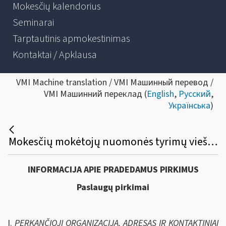
Mokesčių kalendorius
Seminarai
Tarptautinis apmokestinimas
Kontaktai / Apklausa
VMI Machine translation / VMI Машинный перевод /
VMI Машинний переклад (
English
,
Русский
,
Українська
)
Mokesčių mokėtojų nuomonės tyrimų viešasis pirkimas
INFORMACIJA APIE PRADEDAMUS PIRKIMUS
Paslaugų pirkimai
I.
PERKANČIOJI ORGANIZACIJA, ADRESAS IR KONTAKTINIAI