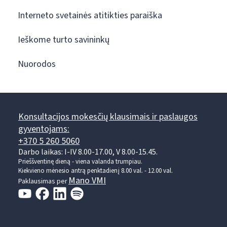
Interneto svetainės atitikties paraiška
Ieškome turto savininkų
Nuorodos
Konsultacijos mokesčių klausimais ir paslaugos
gyventojams:
+370 5 260 5060
Darbo laikas: I-IV 8.00-17.00, V 8.00-15.45.
Prieššventinę dieną - viena valanda trumpiau.
Kiekvieno mėnesio antrą penktadienį 8.00 val. - 12.00 val.
Mano VMI
Paklausimas per