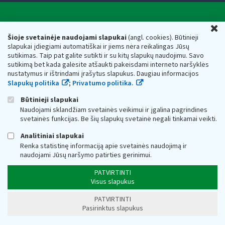
Valstybinė mokesčių inspekcija prie Lietuvos
U
Respublikos finansų ministerijos
Šioje svetainėje naudojami slapukai
(angl. cookies). Būtinieji
slapukai įdiegiami automatiškai ir jiems nėra reikalingas Jūsų
Biudžetinė įstaiga. Juridinio asmens kodas — 188659752,
sutikimas. Taip pat galite sutikti ir su kitų slapukų naudojimu. Savo
adresas: Vasario 16-osios g. 14, 01107 Vilnius, Lietuva, el.paštas:
sutikimą bet kada galėsite atšaukti pakeisdami interneto naršyklės
vmi@vmi.lt
, E. pristatymo dėžutės adresas 188659752
nustatymus ir ištrindami įrašytus slapukus. Daugiau informacijos
Duomenys apie Valstybinę mokesčių inspekciją prie Lietuvos
Slapukų politika
;
Privatumo politika.
Respublikos finansų ministerijos kaupiami ir saugomi Juridinių
asmenų registre
Būtinieji slapukai
Naudojami sklandžiam svetainės veikimui ir įgalina pagrindines
svetainės funkcijas. Be šių slapukų svetainė negali tinkamai veikti.
Analitiniai slapukai
Renka statistinę informaciją apie svetainės naudojimą ir
naudojami Jūsų naršymo patirties gerinimui.
PATVIRTINTI
Visus slapukus
PATVIRTINTI
Pasirinktus slapukus