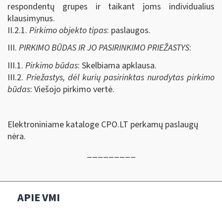
respondentų grupes ir taikant joms individualius
klausimynus.
II.2.1.
Pirkimo objekto tipas
: paslaugos.
III.
PIRKIMO BŪDAS IR JO PASIRINKIMO PRIEŽASTYS
:
III.1.
Pirkimo būdas
: Skelbiama apklausa.
III.2.
Priežastys, dėl kurių pasirinktas nurodytas pirkimo
būdas
: Viešojo pirkimo vertė.
Elektroniniame kataloge CPO.LT perkamų paslaugų
nėra.
_________
APIE VMI