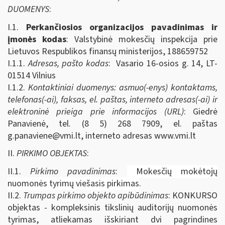
DUOMENYS
:
I.1.
Perkančiosios organizacijos pavadinimas ir
įmonės kodas
: Valstybinė mokesčių inspekcija prie
Lietuvos Respublikos finansų ministerijos, 188659752
I.1.1.
Adresas, pašto kodas
: Vasario 16-osios g. 14, LT-
01514 Vilnius
I.1.2.
Kontaktiniai duomenys: asmuo(-enys) kontaktams,
telefonas(-ai), faksas, el. paštas, interneto adresas(-ai) ir
elektroninė prieiga prie informacijos (URL)
: Giedrė
Panavienė, tel. (8 5) 268 7909, el. paštas
g.panaviene@vmi.lt
, interneto adresas www.vmi.lt
II.
PIRKIMO OBJEKTAS
:
II.1.
Pirkimo pavadinimas
:
Mokesčių mokėtojų
nuomonės tyrimų viešasis pirkimas
.
II.2.
Trumpas pirkimo objekto apibūdinimas
: KONKURSO
objektas - kompleksinis tikslinių auditorijų nuomonės
tyrimas, atliekamas išskiriant dvi pagrindines