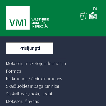
Prisijungti
Mokesčių mokėtojų informacija
Formos
Rinkmenos / Atviri duomenys
Skaičiuoklės ir pagalbininkai
Sąskaitos ir įmokų kodai
Mokesčių žinynas