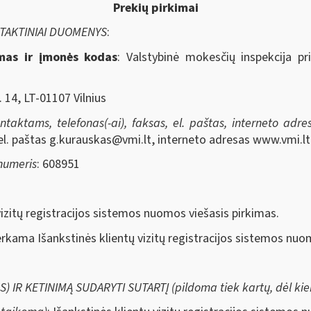
Prekių pirkimai
NTAKTINIAI DUOMENYS
:
imas ir įmonės kodas
: Valstybinė mokesčių inspekcija pr
. 14, LT-01107 Vilnius
aktams, telefonas(-ai), faksas, el. paštas, interneto adresa
el. paštas
g.kurauskas@vmi.lt
, interneto adresas www.vmi.lt
 numeris
: 608951
 vizitų registracijos sistemos nuomos viešasis pirkimas.
erkama Išankstinės klientų vizitų registracijos sistemos nuo
IR KETINIMĄ SUDARYTI SUTARTĮ (pildoma tiek kartų, dėl kiek