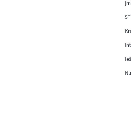
Įm
ST
Kr
In
Ie
Nu