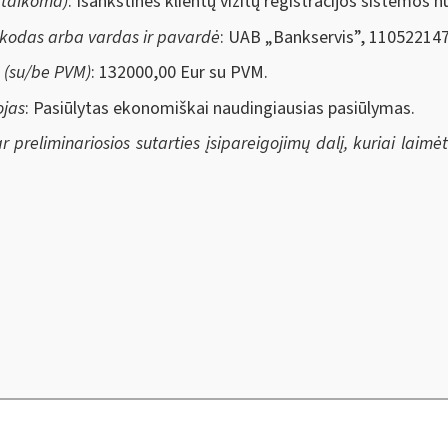
i taikoma)
: Išankstinės klientų vizitų registracijos sistemos 
 kodas arba vardas ir pavardė
: UAB „Bankservis”, 110522147
 (su/be PVM)
: 132000,00 Eur su PVM.
ojas
: Pasiūlytas ekonomiškai naudingiausias pasiūlymas.
r preliminariosios sutarties įsipareigojimų dalį, kuriai laimė