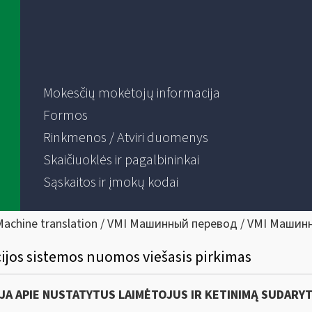
Mokesčių mokėtojų informacija
Formos
Rinkmenos / Atviri duomenys
Skaičiuoklės ir pagalbininkai
Sąskaitos ir įmokų kodai
Machine translation / VMI Машинный перевод / VMI Машин
acijos sistemos nuomos viešasis pirkimas
JA APIE NUSTATYTUS LAIMĖTOJUS IR KETINIMĄ SUDARYT