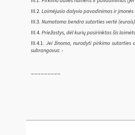
III.1.
Pirkimo dalies numeris ir pavadinimas (je
III.2.
Laimėjusio dalyvio pavadinimas ir įmonės
III.3.
Numatoma bendra sutarties vertė (eurais)
III.4.
Priežastys, dėl kurių pasirinktas šis laimėt
III.4.1.
Jei žinoma, nurodyti pirkimo sutarties a
subrangovus
: -
_________