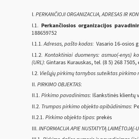
I.
PERKANČIOJI ORGANIZACIJA, ADRESAS IR KO
I.1.
Perkančiosios organizacijos pavadin
188659752
I.1.1.
Adresas, pašto kodas
: Vasario 16-osios g
I.1.2.
Kontaktiniai duomenys: asmuo(-enys) kont
(URL)
: Gintaras Kurauskas, tel. (8 5) 268 7505, 
I.2.
Viešųjų pirkimų tarnybos suteiktas pirkimo
II.
PIRKIMO OBJEKTAS
:
II.1.
Pirkimo pavadinimas
: Išankstinės klientų
II.2.
Trumpas pirkimo objekto apibūdinimas
: P
II.2.1.
Pirkimo objekto tipas
: prekės
III.
INFORMACIJA APIE NUSTATYTĄ LAIMĖTOJĄ(-US) 