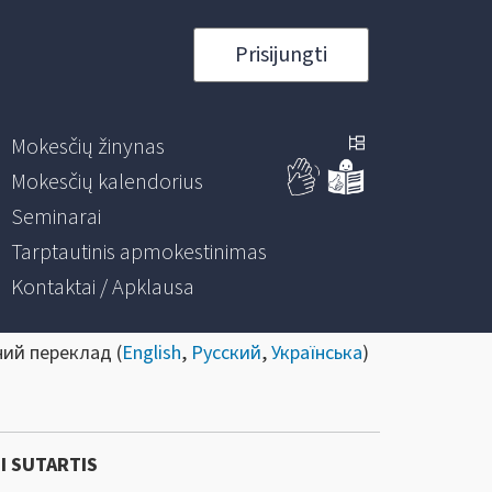
Prisijungti
Mokesčių žinynas
Mokesčių kalendorius
Seminarai
Tarptautinis apmokestinimas
Kontaktai / Apklausa
ний переклад (
English
,
Русский
,
Українська
)
I SUTARTIS