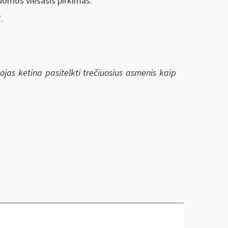
nuomos viešasis pirkimas.
.
tojas ketina pasitelkti trečiuosius asmenis kaip