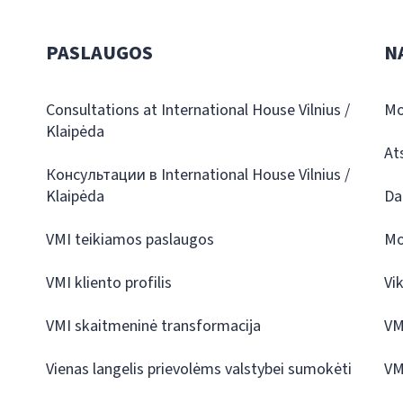
PASLAUGOS
N
Consultations at International House Vilnius /
Mo
Klaipėda
At
Консультации в International House Vilnius /
Klaipėda
Da
VMI teikiamos paslaugos
Mo
VMI kliento profilis
Vi
VMI skaitmeninė transformacija
VM
Vienas langelis prievolėms valstybei sumokėti
VM