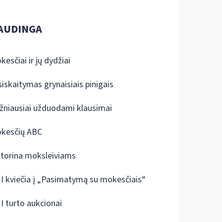
AUDINGA
kesčiai ir jų dydžiai
siskaitymas grynaisiais pinigais
žniausiai užduodami klausimai
kesčių ABC
ktorina moksleiviams
I kviečia į „Pasimatymą su mokesčiais“
I turto aukcionai