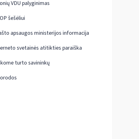
onių VDU palyginimas
OP šešėliui
ašto apsaugos ministerijos informacija
terneto svetainės atitikties paraiška
škome turto savininkų
orodos