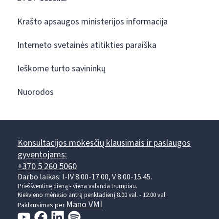
Krašto apsaugos ministerijos informacija
Interneto svetainės atitikties paraiška
Ieškome turto savininkų
Nuorodos
Konsultacijos mokesčių klausimais ir paslaugos
gyventojams:
+370 5 260 5060
Darbo laikas: I-IV 8.00-17.00, V 8.00-15.45.
Prieššventinę dieną - viena valanda trumpiau.
Kiekvieno mėnesio antrą penktadienį 8.00 val. - 12.00 val.
Mano VMI
Paklausimas per