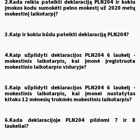
2.Kada reikia pateikti deklaraciją PLN204 ir kokiu
įmokos kodu sumokėti pelno mokestį už 2020 metų
mokestinį laikotarpį?
3.Kaip ir kokiu būdu pateikti deklaraciją PLN204?
4.Kaip užpildyti deklaracijos PLN204 6 laukelį -
mokestinis laikotarpis, kai įmonė įregistruota
mokestinio laikotarpio viduryje?
5.Kaip užpildyti deklaracijos PLN204 6 laukelį -
mokestinis laikotarpis, kai įmonei nustatytas
kitoks 12 mėnesių trukmės mokestinis laikotarpis?
6.Kada deklaracijoje PLN204 pildomi 7 ir 8
laukeliai?