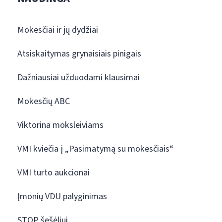
Mokesčiai ir jų dydžiai
Atsiskaitymas grynaisiais pinigais
Dažniausiai užduodami klausimai
Mokesčių ABC
Viktorina moksleiviams
VMI kviečia į „Pasimatymą su mokesčiais“
VMI turto aukcionai
Įmonių VDU palyginimas
STOP šešėliui