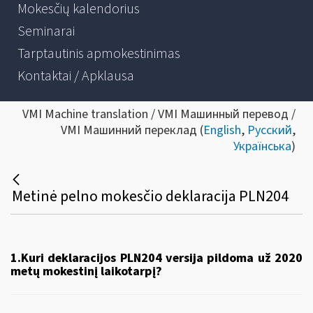
Mokesčių kalendorius
Seminarai
Tarptautinis apmokestinimas
Kontaktai / Apklausa
VMI Machine translation / VMI Машинный перевод /
VMI Машинний переклад (
English
,
Русский
,
Українська
)
Metinė pelno mokesčio deklaracija PLN204
1.Kuri deklaracijos PLN204 versija pildoma už 2020
metų mokestinį laikotarpį?