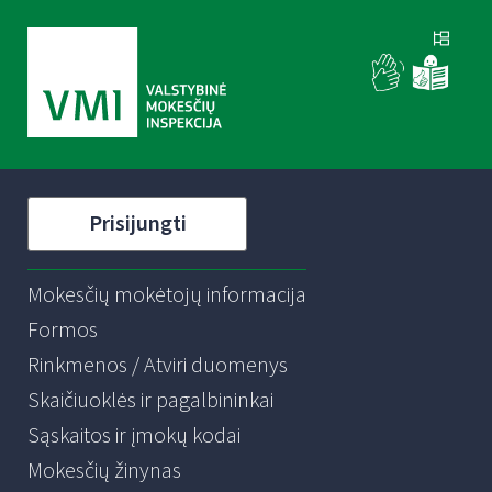
Prisijungti
Mokesčių mokėtojų informacija
Formos
Rinkmenos / Atviri duomenys
Skaičiuoklės ir pagalbininkai
Sąskaitos ir įmokų kodai
Mokesčių žinynas