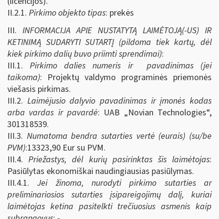
(licencijos).
II.2.1.
Pirkimo objekto tipas
: prekės
III.
INFORMACIJA APIE NUSTATYTĄ LAIMĖTOJĄ(-US) IR
KETINIMĄ SUDARYTI SUTARTĮ (pildoma tiek kartų, dėl
kiek pirkimo dalių buvo priimti sprendimai)
:
III.1.
Pirkimo dalies numeris ir pavadinimas (jei
taikoma)
: Projektų valdymo programinės priemonės
viešasis pirkimas.
III.2.
Laimėjusio dalyvio pavadinimas ir įmonės kodas
arba vardas ir pavardė
: UAB „Novian Technologies“,
301318539.
III.3.
Numatoma bendra sutarties vertė (eurais) (su/be
PVM)
:13323,90 Eur su PVM.
III.4.
Priežastys, dėl kurių pasirinktas šis laimėtojas
:
Pasiūlytas ekonomiškai naudingiausias pasiūlymas.
III.4.1.
Jei žinoma, nurodyti pirkimo sutarties ar
preliminariosios sutarties įsipareigojimų dalį, kuriai
laimėtojas ketina pasitelkti trečiuosius asmenis kaip
subrangovus
: -