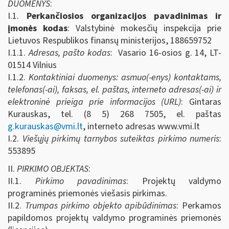
DUOMENYS
:
I.1.
Perkančiosios organizacijos pavadinimas ir
įmonės kodas
: Valstybinė mokesčių inspekcija prie
Lietuvos Respublikos finansų ministerijos, 188659752
I.1.1.
Adresas, pašto kodas
: Vasario 16-osios g. 14, LT-
01514 Vilnius
I.1.2.
Kontaktiniai duomenys: asmuo(-enys) kontaktams,
telefonas(-ai), faksas, el. paštas, interneto adresas(-ai) ir
elektroninė prieiga prie informacijos (URL)
: Gintaras
Kurauskas, tel. (8 5) 268 7505, el. paštas
g.kurauskas@vmi.lt
, interneto adresas www.vmi.lt
I.2.
Viešųjų pirkimų tarnybos suteiktas pirkimo numeris
:
553895
II.
PIRKIMO OBJEKTAS
:
II.1.
Pirkimo pavadinimas
: Projektų valdymo
programinės priemonės viešasis pirkimas.
II.2.
Trumpas pirkimo objekto apibūdinimas
: Perkamos
papildomos projektų valdymo programinės priemonės