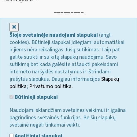
_________
Uždaryti
Šioje svetainėje naudojami slapukai
(angl.
cookies). Būtinieji slapukai įdiegiami automatiškai
ir jiems nėra reikalingas Jūsų sutikimas. Taip pat
galite sutikti ir su kitų slapukų naudojimu. Savo
sutikimą bet kada galėsite atšaukti pakeisdami
interneto naršyklės nustatymus ir ištrindami
įrašytus slapukus. Daugiau informacijos
Slapukų
politika
;
Privatumo politika.
Būtinieji slapukai
Naudojami sklandžiam svetainės veikimui ir įgalina
pagrindines svetainės funkcijas. Be šių slapukų
svetainė negali tinkamai veikti.
Analitiniai slapukai