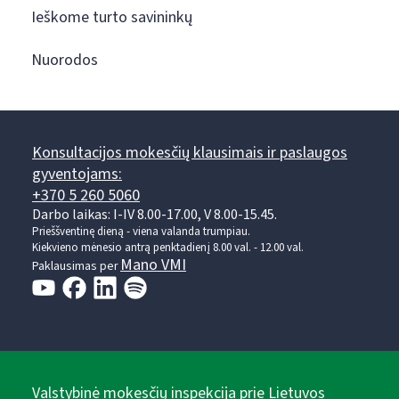
Ieškome turto savininkų
Nuorodos
Konsultacijos mokesčių klausimais ir paslaugos
gyventojams:
+370 5 260 5060
Darbo laikas: I-IV 8.00-17.00, V 8.00-15.45.
Prieššventinę dieną - viena valanda trumpiau.
Kiekvieno mėnesio antrą penktadienį 8.00 val. - 12.00 val.
Mano VMI
Paklausimas per
Valstybinė mokesčių inspekcija prie Lietuvos