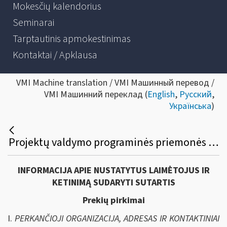
Mokesčių kalendorius
Seminarai
Tarptautinis apmokestinimas
Kontaktai / Apklausa
VMI Machine translation / VMI Машинный перевод /
VMI Машинний переклад (
English
,
Русский
,
Українська
)
Projektų valdymo programinės priemonės viešasis pirkimas
INFORMACIJA APIE NUSTATYTUS LAIMĖTOJUS IR
KETINIMĄ SUDARYTI SUTARTIS
Prekių pirkimai
I.
PERKANČIOJI ORGANIZACIJA, ADRESAS IR KONTAKTINIAI