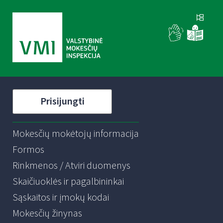
Prisijungti
Mokesčių mokėtojų informacija
Formos
Rinkmenos / Atviri duomenys
Skaičiuoklės ir pagalbininkai
Sąskaitos ir įmokų kodai
Mokesčių žinynas