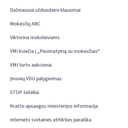
Dažniausiai užduodami klausimai
Mokesčių ABC
Viktorina moksleiviams
VMI kviečia į „Pasimatymą su mokesčiais“
VMI turto aukcionai
Įmonių VDU palyginimas
STOP šešėliui
Krašto apsaugos ministerijos informacija
Interneto svetainės atitikties paraiška