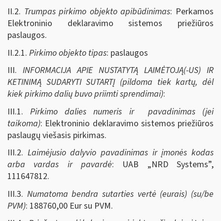
II.2.
Trumpas pirkimo objekto apibūdinimas
: Perkamos
Elektroninio deklaravimo sistemos priežiūros
paslaugos.
II.2.1.
Pirkimo objekto tipas
: paslaugos
III.
INFORMACIJA APIE NUSTATYTĄ LAIMĖTOJĄ(-US) IR
KETINIMĄ SUDARYTI SUTARTĮ (pildoma tiek kartų, dėl
kiek pirkimo dalių buvo priimti sprendimai)
:
III.1.
Pirkimo dalies numeris ir pavadinimas (jei
taikoma)
: Elektroninio deklaravimo sistemos priežiūros
paslaugų viešasis pirkimas.
III.2.
Laimėjusio dalyvio pavadinimas ir įmonės kodas
arba vardas ir pavardė
: UAB „NRD Systems”,
111647812.
III.3.
Numatoma bendra sutarties vertė (eurais) (su/be
PVM)
: 188760,00 Eur su PVM.