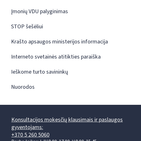
Įmonių VDU palyginimas
STOP šešėliui
Krašto apsaugos ministerijos informacija
Interneto svetainės atitikties paraiška
Ieškome turto savininkų
Nuorodos
Konsultacijos mokesčių klausimais ir paslaugos
gyventojams:
+370 5 260 5060