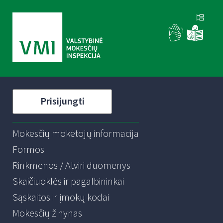
Prisijungti
Mokesčių mokėtojų informacija
Formos
Rinkmenos / Atviri duomenys
Skaičiuoklės ir pagalbininkai
Sąskaitos ir įmokų kodai
Mokesčių žinynas