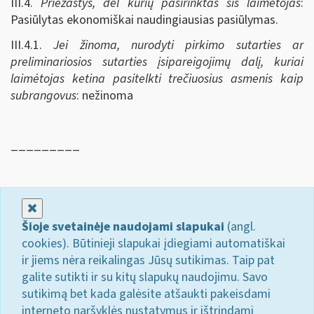
III.4.
Priežastys, dėl kurių pasirinktas šis laimėtojas
:
Pasiūlytas ekonomiškai naudingiausias pasiūlymas.
III.4.1.
Jei žinoma, nurodyti pirkimo sutarties ar
preliminariosios sutarties įsipareigojimų dalį, kuriai
laimėtojas ketina pasitelkti trečiuosius asmenis kaip
subrangovus
: nežinoma
_________
Uždaryti
Šioje svetainėje naudojami slapukai
(angl.
cookies). Būtinieji slapukai įdiegiami automatiškai
ir jiems nėra reikalingas Jūsų sutikimas. Taip pat
galite sutikti ir su kitų slapukų naudojimu. Savo
sutikimą bet kada galėsite atšaukti pakeisdami
interneto naršyklės nustatymus ir ištrindami