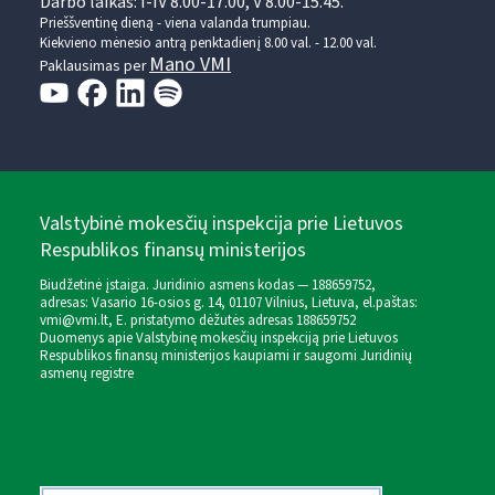
Darbo laikas: I-IV 8.00-17.00, V 8.00-15.45.
Prieššventinę dieną - viena valanda trumpiau.
Kiekvieno mėnesio antrą penktadienį 8.00 val. - 12.00 val.
Mano VMI
Paklausimas per
Valstybinė mokesčių inspekcija prie Lietuvos
Respublikos finansų ministerijos
Biudžetinė įstaiga. Juridinio asmens kodas — 188659752,
adresas: Vasario 16-osios g. 14, 01107 Vilnius, Lietuva, el.paštas:
vmi@vmi.lt
, E. pristatymo dėžutės adresas 188659752
Duomenys apie Valstybinę mokesčių inspekciją prie Lietuvos
Respublikos finansų ministerijos kaupiami ir saugomi Juridinių
asmenų registre