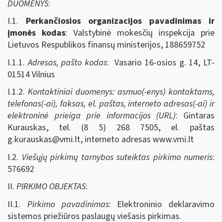
DUOMENYS
:
I.1.
Perkančiosios organizacijos pavadinimas ir
įmonės kodas
: Valstybinė mokesčių inspekcija prie
Lietuvos Respublikos finansų ministerijos, 188659752
I.1.1.
Adresas, pašto kodas
: Vasario 16-osios g. 14, LT-
01514 Vilnius
I.1.2.
Kontaktiniai duomenys: asmuo(-enys) kontaktams,
telefonas(-ai), faksas, el. paštas, interneto adresas(-ai) ir
elektroninė prieiga prie informacijos (URL)
: Gintaras
Kurauskas, tel. (8 5) 268 7505, el. paštas
g.kurauskas@vmi.lt
, interneto adresas www.vmi.lt
I.2.
Viešųjų pirkimų tarnybos suteiktas pirkimo numeris
:
576692
II.
PIRKIMO OBJEKTAS
:
II.1.
Pirkimo pavadinimas
: Elektroninio deklaravimo
sistemos priežiūros paslaugų viešasis pirkimas.