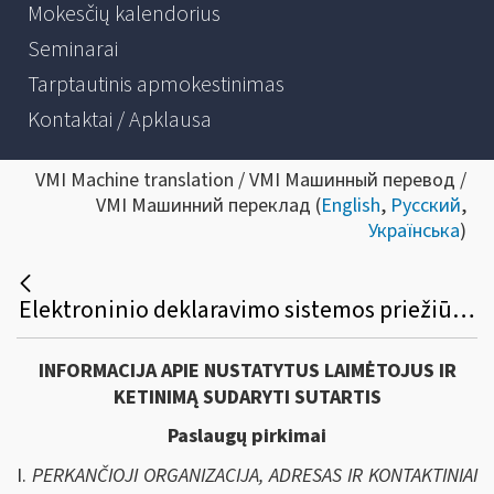
Mokesčių kalendorius
Seminarai
Tarptautinis apmokestinimas
Kontaktai / Apklausa
VMI Machine translation / VMI Машинный перевод /
VMI Машинний переклад (
English
,
Русский
,
Українська
)
Elektroninio deklaravimo sistemos priežiūros paslaugų viešasis pirkimas
INFORMACIJA APIE NUSTATYTUS LAIMĖTOJUS IR
KETINIMĄ SUDARYTI SUTARTIS
Paslaugų pirkimai
I.
PERKANČIOJI ORGANIZACIJA, ADRESAS IR KONTAKTINIAI