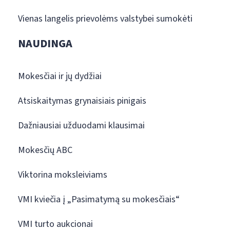
Vienas langelis prievolėms valstybei sumokėti
NAUDINGA
Mokesčiai ir jų dydžiai
Atsiskaitymas grynaisiais pinigais
Dažniausiai užduodami klausimai
Mokesčių ABC
Viktorina moksleiviams
VMI kviečia į „Pasimatymą su mokesčiais“
VMI turto aukcionai