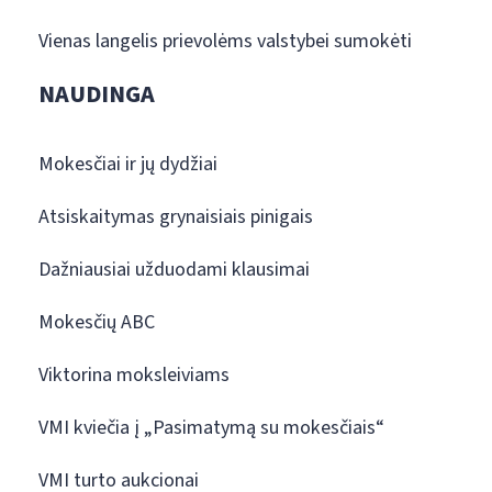
Vienas langelis prievolėms valstybei sumokėti
NAUDINGA
Mokesčiai ir jų dydžiai
Atsiskaitymas grynaisiais pinigais
Dažniausiai užduodami klausimai
Mokesčių ABC
Viktorina moksleiviams
VMI kviečia į „Pasimatymą su mokesčiais“
VMI turto aukcionai