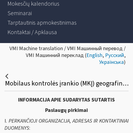
Mokesčių kalendorius
Seminarai
Tarptautinis apmokestinimas
Kontaktai / Apklausa
VMI Machine translation / VMI Машинный перевод /
VMI Машинний переклад (
English
,
Русский
,
Українська
)
Mobilaus kontrolės įrankio (MKĮ) geografinio žemėlapio pagrindu sukūrimo paslaugos bei jam funkcionuoti reikalingos programinės įrangos licencijų viešasis pirkimas
INFORMACIJA APIE SUDARYTAS SUTARTIS
Paslaugų pirkimai
I.
PERKANČIOJI ORGANIZACIJA, ADRESAS IR KONTAKTINIAI
DUOMENYS
: