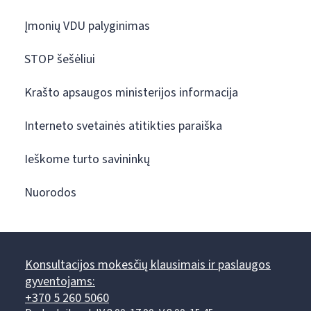
Įmonių VDU palyginimas
STOP šešėliui
Krašto apsaugos ministerijos informacija
Interneto svetainės atitikties paraiška
Ieškome turto savininkų
Nuorodos
Konsultacijos mokesčių klausimais ir paslaugos
gyventojams:
+370 5 260 5060