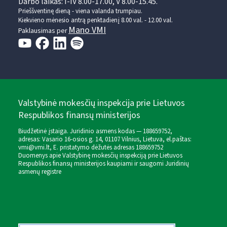
Darbo laikas: I-IV 8.00-17.00, V 8.00-15.45.
Prieššventinę dieną - viena valanda trumpiau.
Kiekvieno mėnesio antrą penktadienį 8.00 val. - 12.00 val.
Mano VMI
Paklausimas per
Valstybinė mokesčių inspekcija prie Lietuvos
Respublikos finansų ministerijos
Biudžetinė įstaiga. Juridinio asmens kodas — 188659752,
adresas: Vasario 16-osios g. 14, 01107 Vilnius, Lietuva, el.paštas:
vmi@vmi.lt
, E. pristatymo dėžutės adresas 188659752
Duomenys apie Valstybinę mokesčių inspekciją prie Lietuvos
Respublikos finansų ministerijos kaupiami ir saugomi Juridinių
asmenų registre