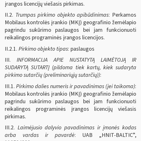
įrangos licencijų viešasis pirkimas.
II.2.
Trumpas pirkimo objekto apibūdinimas
: Perkamos
Mobilaus kontrolės įrankio (MKĮ) geografinio žemėlapio
pagrindu sukūrimo paslaugos bei jam funkcionuoti
reikalingos programinės įrangos licencijos.
II.2.1.
Pirkimo objekto tipas
: paslaugos
III.
INFORMACIJA APIE NUSTATYTĄ LAIMĖTOJĄ IR
SUDARYTĄ SUTARTĮ (pildoma tiek kartų, kiek sudaryta
pirkimo sutarčių (preliminariųjų sutarčių))
:
III.1.
Pirkimo dalies numeris ir pavadinimas (jei taikoma)
:
Mobilaus kontrolės įrankio (MKĮ) geografinio žemėlapio
pagrindu sukūrimo paslaugos bei jam funkcionuoti
reikalingos programinės įrangos licencijų viešasis
pirkimas.
III.2.
Laimėjusio dalyvio pavadinimas ir įmonės kodas
arba vardas ir pavardė
: UAB „HNIT-BALTIC”,