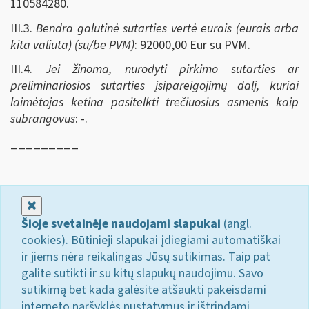
110584280.
III.3.
Bendra galutinė sutarties vertė eurais (eurais arba
kita valiuta) (su/be PVM)
: 92000,00 Eur su PVM.
III.4.
Jei žinoma, nurodyti pirkimo sutarties ar
preliminariosios sutarties įsipareigojimų dalį, kuriai
laimėtojas ketina pasitelkti trečiuosius asmenis kaip
subrangovus
: -.
_________
Uždaryti
Šioje svetainėje naudojami slapukai
(angl.
cookies). Būtinieji slapukai įdiegiami automatiškai
ir jiems nėra reikalingas Jūsų sutikimas. Taip pat
galite sutikti ir su kitų slapukų naudojimu. Savo
sutikimą bet kada galėsite atšaukti pakeisdami
interneto naršyklės nustatymus ir ištrindami