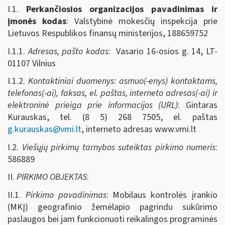
I.1.
Perkančiosios organizacijos pavadinimas ir
įmonės kodas
: Valstybinė mokesčių inspekcija prie
Lietuvos Respublikos finansų ministerijos, 188659752
I.1.1.
Adresas, pašto kodas
: Vasario 16-osios g. 14, LT-
01107 Vilnius
I.1.2.
Kontaktiniai duomenys: asmuo(-enys) kontaktams,
telefonas(-ai), faksas, el. paštas, interneto adresas(-ai) ir
elektroninė prieiga prie informacijos (URL)
: Gintaras
Kurauskas, tel. (8 5) 268 7505, el. paštas
g.kurauskas@vmi.lt
, interneto adresas www.vmi.lt
I.2.
Viešųjų pirkimų tarnybos suteiktas pirkimo numeris
:
586889
II.
PIRKIMO OBJEKTAS
:
II.1.
Pirkimo pavadinimas
: Mobilaus kontrolės įrankio
(MKĮ) geografinio žemėlapio pagrindu sukūrimo
paslaugos bei jam funkcionuoti reikalingos programinės