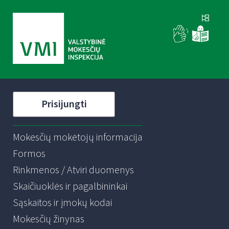
Prisijungti
Mokesčių mokėtojų informacija
Formos
Rinkmenos / Atviri duomenys
Skaičiuoklės ir pagalbininkai
Sąskaitos ir įmokų kodai
Mokesčių žinynas