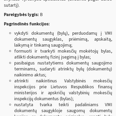
sutartį).
Pareigybės lygis:
B
Pagrindinės funkcijos:
vykdyti dokumentų (bylų), perduodamų į VMI
dokumentų saugyklas, priėmimą, apskaitą,
laikymą ir tinkamą saugojimą;
formuoti ir tvarkyti mokesčių mokėtojų bylas,
atlikti dokumentų fizinį įsegimą į bylas;
pasibaigus nustatytiems dokumentų saugojimo
terminams, sudaryti atrinktų bylų (dokumentų)
naikinimo aktus;
atrinkti naikintinus Valstybinės mokesčių
inspekcijos prie Lietuvos Respublikos finansų
ministerijos ir apskričių valstybinių mokesčių
inspekcijų dokumentus (bylas);
nustatyta tvarka teikti padaliniams VMI
dokumentų saugykloje saugomų dokumentų