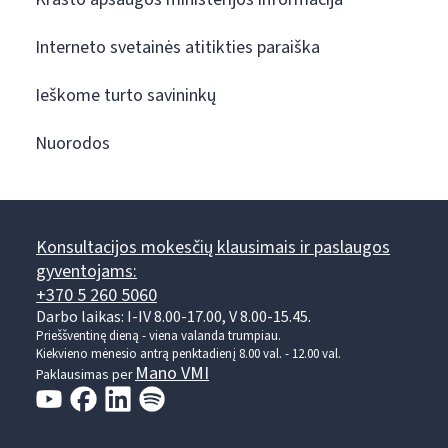
Interneto svetainės atitikties paraiška
Ieškome turto savininkų
Nuorodos
Konsultacijos mokesčių klausimais ir paslaugos
gyventojams:
+370 5 260 5060
Darbo laikas: I-IV 8.00-17.00, V 8.00-15.45.
Prieššventinę dieną - viena valanda trumpiau.
Kiekvieno mėnesio antrą penktadienį 8.00 val. - 12.00 val.
Mano VMI
Paklausimas per