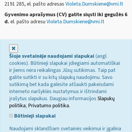
2191 285, el. pašto adresas
Violeta.Dumskiene@vmi.lt
Gyvenimo aprašymus (CV) galite siųsti iki gegužės 6
d.
el. pašto adresu
Violeta.Dumskiene@vmi.lt
Uždaryti
Šioje svetainėje naudojami slapukai
(angl.
cookies). Būtinieji slapukai įdiegiami automatiškai
ir jiems nėra reikalingas Jūsų sutikimas. Taip pat
galite sutikti ir su kitų slapukų naudojimu. Savo
sutikimą bet kada galėsite atšaukti pakeisdami
interneto naršyklės nustatymus ir ištrindami
įrašytus slapukus. Daugiau informacijos
Slapukų
politika
;
Privatumo politika.
Būtinieji slapukai
Naudojami sklandžiam svetainės veikimui ir įgalina