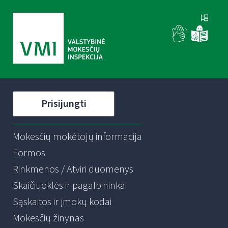
Prisijungti
Mokesčių mokėtojų informacija
Formos
Rinkmenos / Atviri duomenys
Skaičiuoklės ir pagalbininkai
Sąskaitos ir įmokų kodai
Mokesčių žinynas