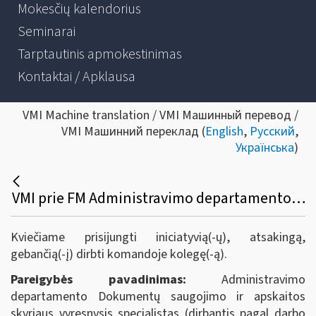
Mokesčių kalendorius
Seminarai
Tarptautinis apmokestinimas
Kontaktai / Apklausa
VMI Machine translation / VMI Машинный перевод /
VMI Машинний переклад (
English
,
Русский
,
Українська
)
VMI prie FM Administravimo departamento Dokumentų saugojimo ir apskaitos skyrius ieško darbuotojo Panevėžyje
Kviečiame prisijungti iniciatyvią(-ų), atsakingą,
gebančią(-į) dirbti komandoje kolegę(-ą).
Pareigybės pavadinimas:
Administravimo
departamento Dokumentų saugojimo ir apskaitos
skyriaus vyresnysis specialistas (dirbantis pagal darbo