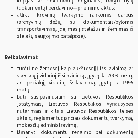
kopijas ar dokumentų originalus, rengti bylų
(dokumentų) perdavimo—priėmimo aktus;
atlikti krovinių tvarkymo rankomis darbus
(archyvinių dėžių su dokumentais/bylomis
transportavimas, įdėjimas į stelažus ir išėmimas iš
stelažų saugojimo patalpose).
Reikalavimai:
turėti ne žemesnį kaip aukštesnįjį išsilavinimą ar
specialųjį vidurinį išsilavinimą, įgytą iki 2009 metų,
ar specialųjį vidurinį išsilavinimą, įgytą iki 1995
metų;
būti susipažinusiam su Lietuvos Respublikos
įstatymais, Lietuvos Respublikos Vyriausybės
nutarimais ir kitais Lietuvos Respublikos teisės
aktais, reglamentuojančiais dokumentų tvarkymą,
mokesčių administravimą;
išmanyti dokumentų rengimo bei dokumentų