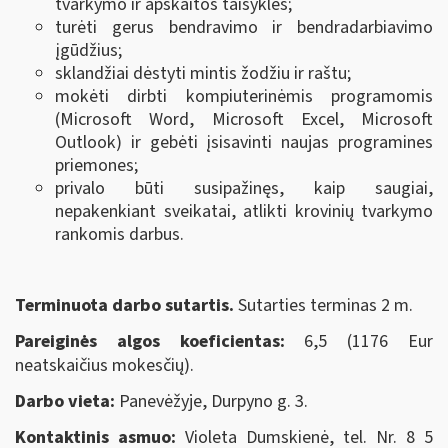
tvarkymo ir apskaitos taisykles;
turėti gerus bendravimo ir bendradarbiavimo
įgūdžius;
sklandžiai dėstyti mintis žodžiu ir raštu;
mokėti dirbti kompiuterinėmis programomis
(Microsoft Word, Microsoft Excel, Microsoft
Outlook) ir gebėti įsisavinti naujas programines
priemones;
privalo būti susipažinęs, kaip saugiai,
nepakenkiant sveikatai, atlikti krovinių tvarkymo
rankomis darbus.
Terminuota darbo sutartis.
Sutarties terminas 2 m.
Pareiginės algos koeficientas:
6,5 (1176 Eur
neatskaičius mokesčių).
Darbo vieta:
Panevėžyje, Durpyno g. 3.
Kontaktinis asmuo:
Violeta Dumskienė, tel. Nr. 8 5