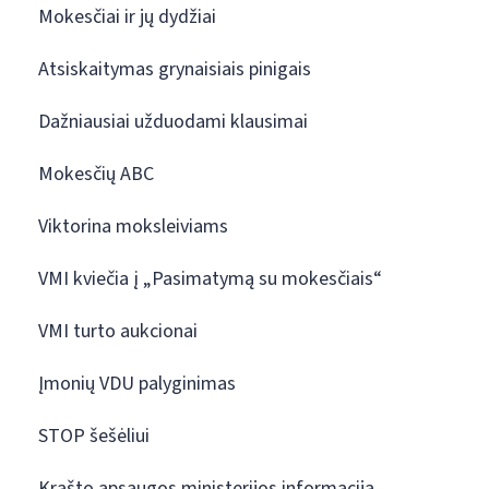
Mokesčiai ir jų dydžiai
Atsiskaitymas grynaisiais pinigais
Dažniausiai užduodami klausimai
Mokesčių ABC
Viktorina moksleiviams
VMI kviečia į „Pasimatymą su mokesčiais“
VMI turto aukcionai
Įmonių VDU palyginimas
STOP šešėliui
Krašto apsaugos ministerijos informacija