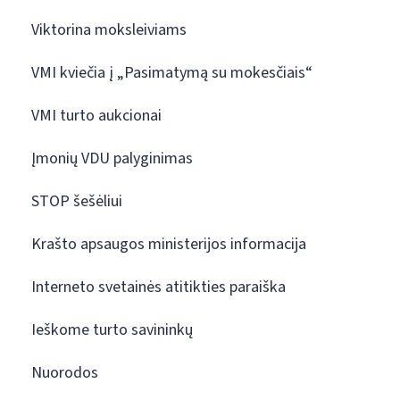
Viktorina moksleiviams
VMI kviečia į „Pasimatymą su mokesčiais“
VMI turto aukcionai
Įmonių VDU palyginimas
STOP šešėliui
Krašto apsaugos ministerijos informacija
Interneto svetainės atitikties paraiška
Ieškome turto savininkų
Nuorodos