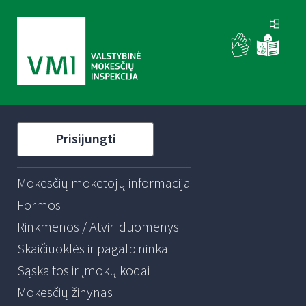
Prisijungti
Mokesčių mokėtojų informacija
Formos
Rinkmenos / Atviri duomenys
Skaičiuoklės ir pagalbininkai
Sąskaitos ir įmokų kodai
Mokesčių žinynas