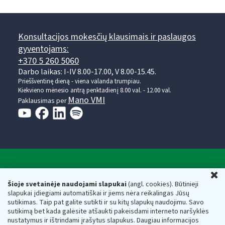
Konsultacijos mokesčių klausimais ir paslaugos
gyventojams:
+370 5 260 5060
Darbo laikas: I-IV 8.00-17.00, V 8.00-15.45.
Prieššventinę dieną - viena valanda trumpiau.
Kiekvieno mėnesio antrą penktadienį 8.00 val. - 12.00 val.
Mano VMI
Paklausimas per
Valstybinė mokesčių inspekcija prie Lietuvos
U
Respublikos finansų ministerijos
Šioje svetainėje naudojami slapukai
(angl. cookies). Būtinieji
slapukai įdiegiami automatiškai ir jiems nėra reikalingas Jūsų
Biudžetinė įstaiga. Juridinio asmens kodas — 188659752,
sutikimas. Taip pat galite sutikti ir su kitų slapukų naudojimu. Savo
adresas: Vasario 16-osios g. 14, 01107 Vilnius, Lietuva, el.paštas:
sutikimą bet kada galėsite atšaukti pakeisdami interneto naršyklės
vmi@vmi.lt
, E. pristatymo dėžutės adresas 188659752
nustatymus ir ištrindami įrašytus slapukus. Daugiau informacijos
Duomenys apie Valstybinę mokesčių inspekciją prie Lietuvos