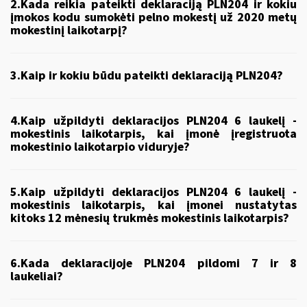
2.Kada reikia pateikti deklaraciją PLN204 ir kokiu
įmokos kodu sumokėti pelno mokestį už 2020 metų
mokestinį laikotarpį?
3.Kaip ir kokiu būdu pateikti deklaraciją PLN204?
4.Kaip užpildyti deklaracijos PLN204 6 laukelį -
mokestinis laikotarpis, kai įmonė įregistruota
mokestinio laikotarpio viduryje?
5.Kaip užpildyti deklaracijos PLN204 6 laukelį -
mokestinis laikotarpis, kai įmonei nustatytas
kitoks 12 mėnesių trukmės mokestinis laikotarpis?
6.Kada deklaracijoje PLN204 pildomi 7 ir 8
laukeliai?