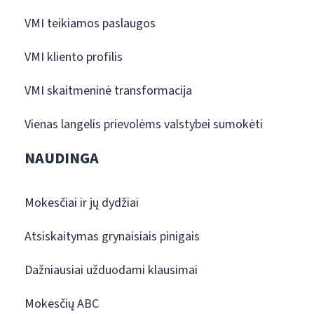
VMI teikiamos paslaugos
VMI kliento profilis
VMI skaitmeninė transformacija
Vienas langelis prievolėms valstybei sumokėti
NAUDINGA
Mokesčiai ir jų dydžiai
Atsiskaitymas grynaisiais pinigais
Dažniausiai užduodami klausimai
Mokesčių ABC