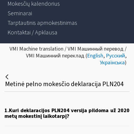
Mokesčių kalendorius
Seminarai
Tarptautinis apmokestinimas
Kontaktai / Apklausa
VMI Machine translation / VMI Машинный перевод /
VMI Машинний переклад (
English
,
Русский
,
Українська
)
Metinė pelno mokesčio deklaracija PLN204
1.Kuri deklaracijos PLN204 versija pildoma už 2020
metų mokestinį laikotarpį?