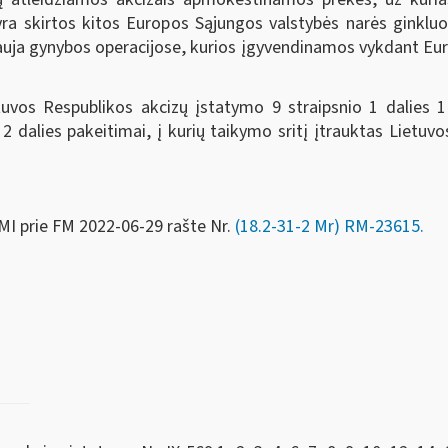
 yra skirtos kitos Europos Sąjungos valstybės narės ginklu
auja gynybos operacijose, kurios įgyvendinamos vykdant Eu
Lietuvos Respublikos akcizų įstatymo 9 straipsnio 1 dalies 
 2 dalies pakeitimai, į kurių taikymo sritį įtrauktas Lietu
MI prie FM
2022-06-29 rašte Nr.
(18.2-31-2 Mr) RM-23615
.