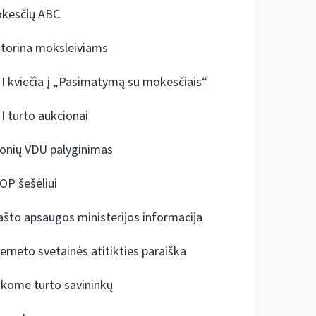
kesčių ABC
ktorina moksleiviams
I kviečia į „Pasimatymą su mokesčiais“
I turto aukcionai
onių VDU palyginimas
OP šešėliui
ašto apsaugos ministerijos informacija
terneto svetainės atitikties paraiška
škome turto savininkų