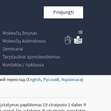
Prisijungti
Mokesčių žinynas
Mokesčių kalendorius
Seminarai
Tarptautinis apmokestinimas
Kontaktai / Apklausa
ний переклад (
English
,
Русский
,
Українська
)
 įstatymas papildomas 19 straipsnio 1 dalies 9
 pagal šio įstatymo 9 straipsnio nuostatas