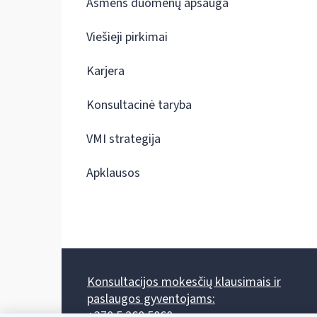
Asmens duomenų apsauga
Viešieji pirkimai
Karjera
Konsultacinė taryba
VMI strategija
Apklausos
Konsultacijos mokesčių klausimais ir
paslaugos gyventojams:
+370 5 260 5060