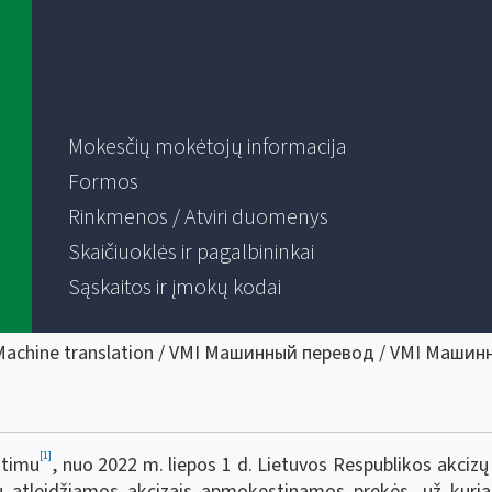
Mokesčių mokėtojų informacija
Formos
Rinkmenos / Atviri duomenys
Skaičiuoklės ir pagalbininkai
Sąskaitos ir įmokų kodai
Machine translation / VMI Машинный перевод / VMI Машин
[1]
itimu
, nuo 2022 m. liepos 1 d. Lietuvos Respublikos akcizų
 atleidžiamos akcizais apmokestinamos prekės, už kurias