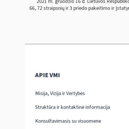
2021 m. gruodžio 16 d. Lietuvos Respublikos a
66, 72 straipsnių ir 3 priedo pakeitimo ir Įsta
APIE VMI
Misija, Vizija ir Vertybės
Struktūra ir kontaktinė informacija
Konsultavimasis su visuomene