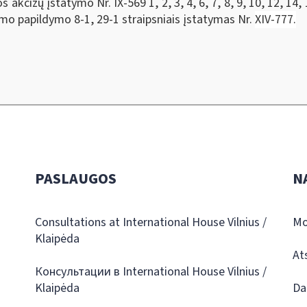
kcizų įstatymo Nr. IX-569 1, 2, 3, 4, 6, 7, 8, 9, 10, 12, 14, 15
tymo papildymo 8-1, 29-1 straipsniais įstatymas Nr.
XIV-777.
PASLAUGOS
N
Consultations at International House Vilnius /
Mo
Klaipėda
At
Консультации в International House Vilnius /
Klaipėda
Da