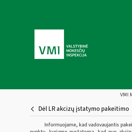
VMI 
Dėl LR akcizų įstatymo pakeitimo
Informuojame, kad vadovaujantis pake
punktu, kuriame nustatoma, kad nuo akcizų