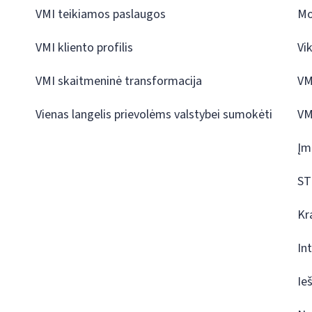
VMI teikiamos paslaugos
Mo
VMI kliento profilis
Vi
VMI skaitmeninė transformacija
VM
Vienas langelis prievolėms valstybei sumokėti
VM
Įm
ST
Kr
In
Ie