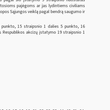
otosioms pajėgoms ar jas lydintiems civiliams
ropos Sąjungos veiklą pagal bendrą saugumo ir
1 punkto, 15 straipsnio 1 dalies 5 punkto, 16
vos Respublikos akcizų įstatymo 19 straipsnio 1