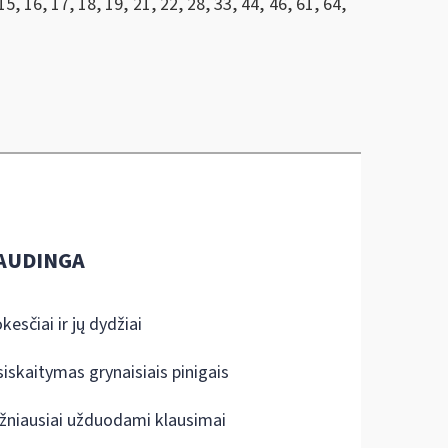
, 16, 17, 18, 19, 21, 22, 28, 33, 44, 46, 61, 64,
AUDINGA
kesčiai ir jų dydžiai
siskaitymas grynaisiais pinigais
žniausiai užduodami klausimai