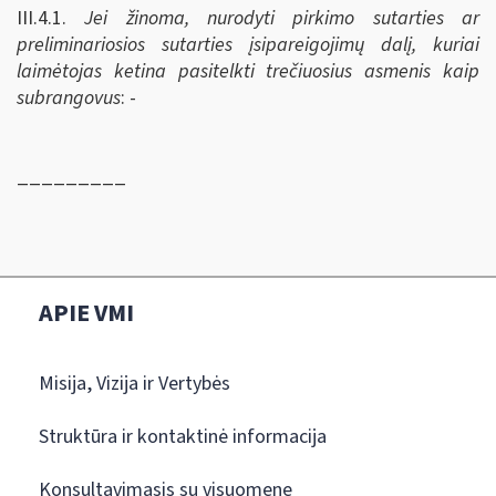
III.4.1.
Jei žinoma, nurodyti pirkimo sutarties ar
preliminariosios sutarties įsipareigojimų dalį, kuriai
laimėtojas ketina pasitelkti trečiuosius asmenis kaip
subrangovus
: -
_________
APIE VMI
Misija, Vizija ir Vertybės
Struktūra ir kontaktinė informacija
Konsultavimasis su visuomene