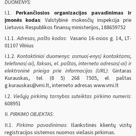
DUOMENYS
:
I.1.
Perkančiosios organizacijos pavadinimas ir
įmonės kodas
: Valstybinė mokesčių inspekcija prie
Lietuvos Respublikos finansų ministerijos, 188659752
I.1.1.
Adresas, pašto kodas
: Vasario 16-osios g. 14, LT-
01107 Vilnius
I.1.2.
Kontaktiniai duomenys: asmuo(-enys) kontaktams,
telefonas(-ai), faksas, el. paštas, interneto adresas(-ai) ir
elektroninė prieiga prie informacijos (URL)
: Gintaras
Kurauskas, tel. (8 5) 268 7505, el. paštas
g.kurauskas@vmi.lt
, interneto adresas www.vmi.lt
I.2.
Viešųjų pirkimų tarnybos suteiktas pirkimo numeris
:
608951
II.
PIRKIMO OBJEKTAS
:
II.1.
Pirkimo pavadinimas
: Išankstinės klientų vizitų
registracijos sistemos nuomos viešasis pirkimas.