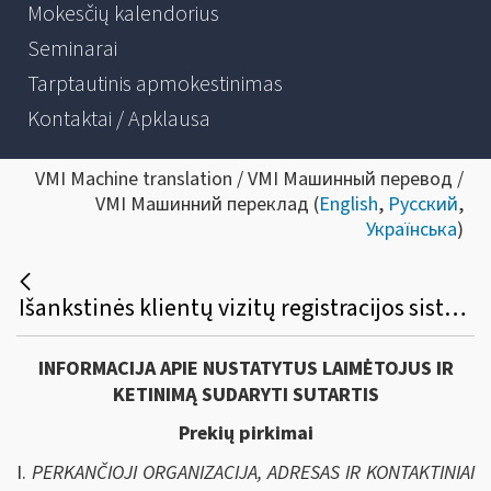
Mokesčių kalendorius
Seminarai
Tarptautinis apmokestinimas
Kontaktai / Apklausa
VMI Machine translation / VMI Машинный перевод /
VMI Машинний переклад (
English
,
Русский
,
Українська
)
Išankstinės klientų vizitų registracijos sistemos nuomos viešasis pirkimas
INFORMACIJA APIE NUSTATYTUS LAIMĖTOJUS IR
KETINIMĄ SUDARYTI SUTARTIS
Prekių pirkimai
I.
PERKANČIOJI ORGANIZACIJA, ADRESAS IR KONTAKTINIAI