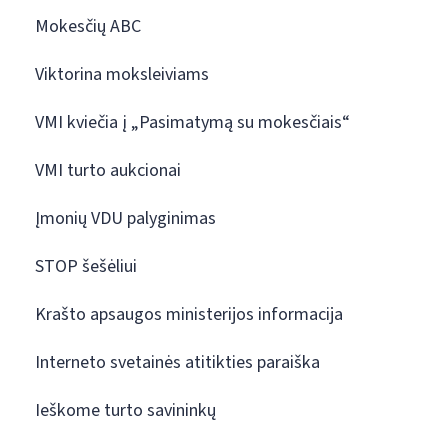
Mokesčių ABC
Viktorina moksleiviams
VMI kviečia į „Pasimatymą su mokesčiais“
VMI turto aukcionai
Įmonių VDU palyginimas
STOP šešėliui
Krašto apsaugos ministerijos informacija
Interneto svetainės atitikties paraiška
Ieškome turto savininkų