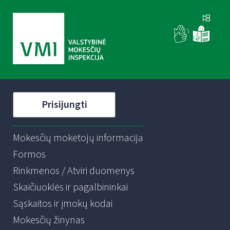
Prisijungti
Mokesčių mokėtojų informacija
Formos
Rinkmenos / Atviri duomenys
Skaičiuoklės ir pagalbininkai
Sąskaitos ir įmokų kodai
Mokesčių žinynas