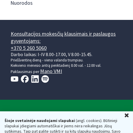
Nuorodos
Konsultacijos mokesčių klausimais ir paslaugos
gyventojams:
+370 5 260 5060
Darbo laikas: I-IV 8.00-17.00, V 8.00-15.45.
Prieššventinę dieną - viena valanda trumpiau.
Kiekvieno mėnesio antrą penktadienį 8.00 val. - 12.00 val.
Mano VMI
Paklausimas per
Valstybinė mokesčių inspekcija prie Lietuvos
U
Respublikos finansų ministerijos
Šioje svetainėje naudojami slapukai
(angl. cookies). Būtinieji
slapukai įdiegiami automatiškai ir jiems nėra reikalingas Jūsų
Biudžetinė įstaiga. Juridinio asmens kodas — 188659752,
sutikimas. Taip pat galite sutikti ir su kitų slapukų naudojimu. Savo