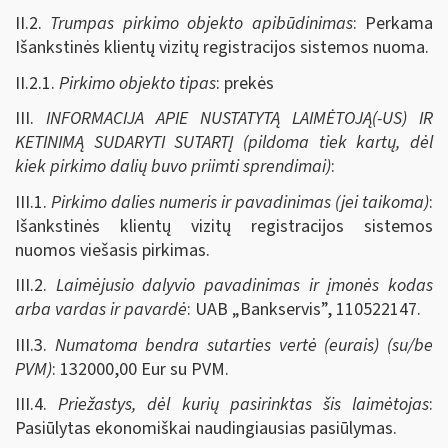
II.2.
Trumpas pirkimo objekto apibūdinimas
: Perkama
Išankstinės klientų vizitų registracijos sistemos nuoma.
II.2.1.
Pirkimo objekto tipas
: prekės
III.
INFORMACIJA APIE NUSTATYTĄ LAIMĖTOJĄ(-US) IR
KETINIMĄ SUDARYTI SUTARTĮ (pildoma tiek kartų, dėl
kiek pirkimo dalių buvo priimti sprendimai)
:
III.1.
Pirkimo dalies numeris ir pavadinimas (jei taikoma)
:
Išankstinės klientų vizitų registracijos sistemos
nuomos viešasis pirkimas.
III.2.
Laimėjusio dalyvio pavadinimas ir įmonės kodas
arba vardas ir pavardė
: UAB „Bankservis”, 110522147.
III.3.
Numatoma bendra sutarties vertė (eurais) (su/be
PVM)
: 132000,00 Eur su PVM.
III.4.
Priežastys, dėl kurių pasirinktas šis laimėtojas
:
Pasiūlytas ekonomiškai naudingiausias pasiūlymas.