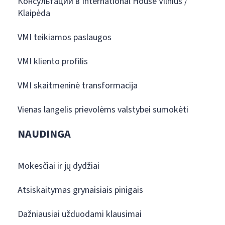
Консультации в International House Vilnius /
Klaipėda
VMI teikiamos paslaugos
VMI kliento profilis
VMI skaitmeninė transformacija
Vienas langelis prievolėms valstybei sumokėti
NAUDINGA
Mokesčiai ir jų dydžiai
Atsiskaitymas grynaisiais pinigais
Dažniausiai užduodami klausimai