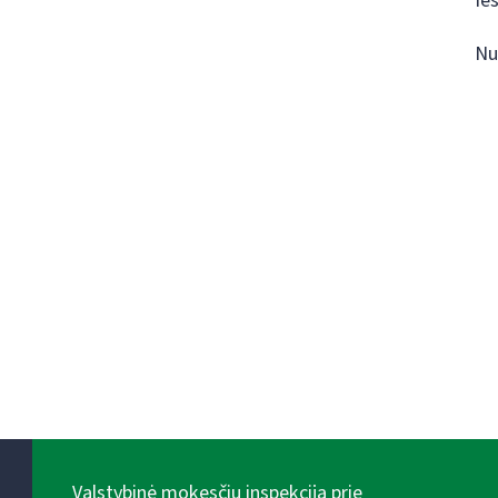
Ie
Nu
Valstybinė mokesčių inspekcija prie