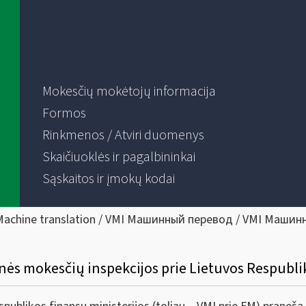
Mokesčių mokėtojų informacija
Formos
Rinkmenos / Atviri duomenys
Skaičiuoklės ir pagalbininkai
Sąskaitos ir įmokų kodai
Machine translation / VMI Машинный перевод / VMI Машин