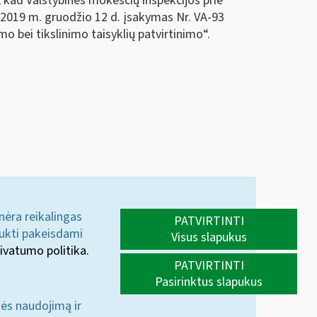
, kad Valstybinės mokesčių inspekcijos prie
s 2019 m. gruodžio 12 d. įsakymas Nr. VA-93
 bei tikslinimo taisyklių patvirtinimo“.
 nėra reikalingas
PATVIRTINTI
aukti pakeisdami
Visus slapukus
ivatumo politika.
PATVIRTINTI
Pasirinktus slapukus
nės naudojimą ir