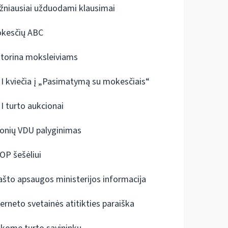
žniausiai užduodami klausimai
kesčių ABC
ktorina moksleiviams
I kviečia į „Pasimatymą su mokesčiais“
I turto aukcionai
onių VDU palyginimas
OP šešėliui
ašto apsaugos ministerijos informacija
terneto svetainės atitikties paraiška