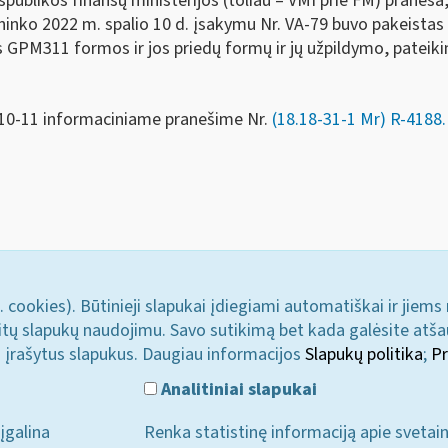
spublikos finansų ministerijos (toliau – VMI prie FM) praneša
ininko 2022 m. spalio 10 d. įsakymu Nr. VA-79 buvo pakeista
GPM311 formos ir jos priedų formų ir jų užpildymo, pateikimo
-10-11 informaciniame pranešime Nr.
(18.18-31-1 Mr) R-4188.
. cookies). Būtinieji slapukai įdiegiami automatiškai ir jiems
u kitų slapukų naudojimu. Savo sutikimą bet kada galėsite atš
i įrašytus slapukus. Daugiau informacijos
Slapukų politika
;
Pr
Analitiniai slapukai
įgalina
Renka statistinę informaciją apie svetai