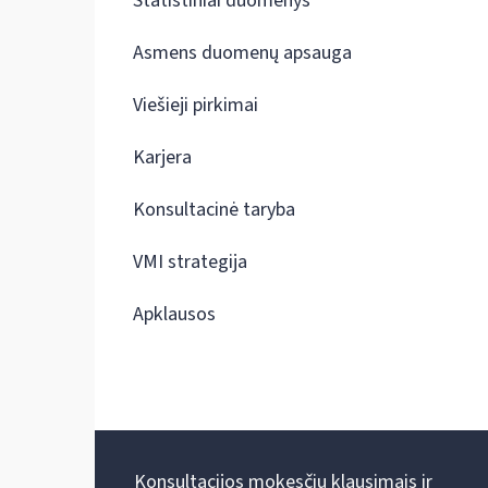
Statistiniai duomenys
Asmens duomenų apsauga
Viešieji pirkimai
Karjera
Konsultacinė taryba
VMI strategija
Apklausos
Konsultacijos mokesčių klausimais ir