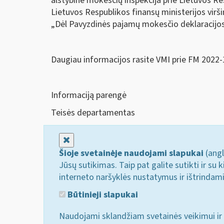
alstybinė mokesčių inspekcija prie Lietuvos Re
Lietuvos Respublikos finansų ministerijos virš
„Dėl Pavyzdinės pajamų mokesčio deklaracijos 
Daugiau informacijos rasite VMI prie FM 2022
Informaciją parengė
Teisės departamentas
Uždaryti
Šioje svetainėje naudojami slapukai
(angl
Jūsų sutikimas. Taip pat galite sutikti ir s
interneto naršyklės nustatymus ir ištrindam
Būtinieji slapukai
Naudojami sklandžiam svetainės veikimui ir 