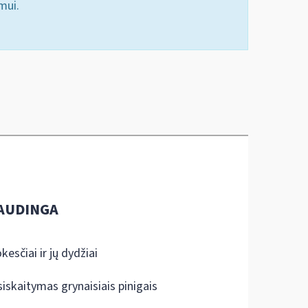
mui.
AUDINGA
kesčiai ir jų dydžiai
siskaitymas grynaisiais pinigais