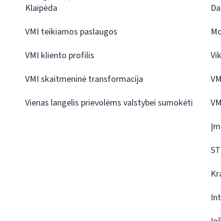
Klaipėda
Da
VMI teikiamos paslaugos
Mo
VMI kliento profilis
Vi
VMI skaitmeninė transformacija
VM
Vienas langelis prievolėms valstybei sumokėti
VM
Įm
ST
Kr
In