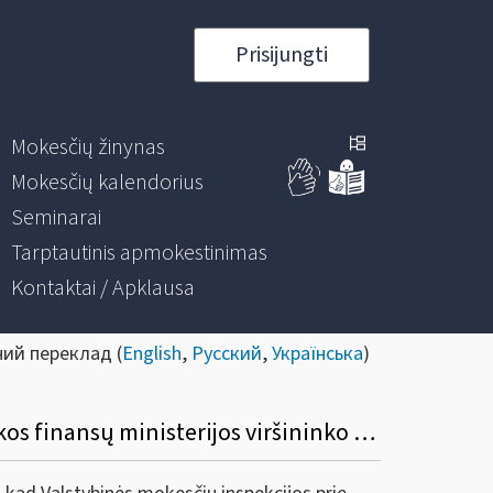
Prisijungti
Mokesčių žinynas
Mokesčių kalendorius
Seminarai
Tarptautinis apmokestinimas
Kontaktai / Apklausa
ний переклад (
English
,
Русский
,
Українська
)
Informacinis pranešimas dėl Valstybinės mokesčių inspekcijos prie Lietuvos Respublikos finansų ministerijos viršininko 2019 m. gruodžio 12 d. įsakymo Nr. VA- 93 „Dėl Pavyzdinės pajamų mokesčio deklaracijos GPM311 formos ir jos priedų formų ir jų užpildymo, pateikimo bei tikslinimo taisyklių patvirtinimo“ pakeitimo