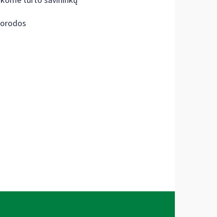
škome turto savininkų
orodos