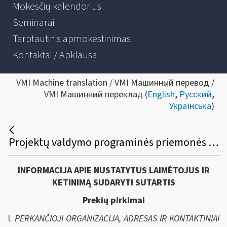
Mokesčių kalendorius
Seminarai
Tarptautinis apmokestinimas
Kontaktai / Apklausa
VMI Machine translation / VMI Машинный перевод /
VMI Машинний переклад (
English
,
Русский
,
Українська
)
Projektų valdymo programinės priemonės viešasis pirkimas
INFORMACIJA APIE NUSTATYTUS LAIMĖTOJUS IR
KETINIMĄ SUDARYTI SUTARTIS
Prekių pirkimai
I.
PERKANČIOJI ORGANIZACIJA, ADRESAS IR KONTAKTINIAI