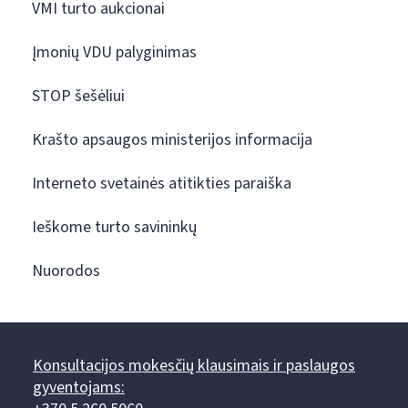
VMI turto aukcionai
Įmonių VDU palyginimas
STOP šešėliui
Krašto apsaugos ministerijos informacija
Interneto svetainės atitikties paraiška
Ieškome turto savininkų
Nuorodos
Konsultacijos mokesčių klausimais ir paslaugos
gyventojams: