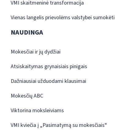
VMI skaitmeninė transformacija
Vienas langelis prievolėms valstybei sumokėti
NAUDINGA
Mokesčiai ir jų dydžiai
Atsiskaitymas grynaisiais pinigais
Dažniausiai užduodami klausimai
Mokesčių ABC
Viktorina moksleiviams
VMI kviečia į „Pasimatymą su mokesčiais“