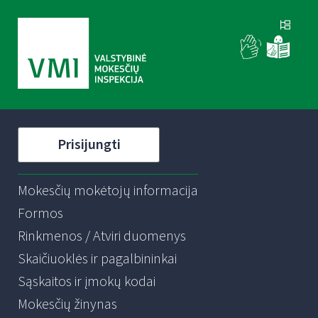
Prisijungti
Mokesčių mokėtojų informacija
Formos
Rinkmenos / Atviri duomenys
Skaičiuoklės ir pagalbininkai
Sąskaitos ir įmokų kodai
Mokesčių žinynas