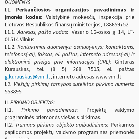
DUOMENYS
:
I.1.
Perkančiosios organizacijos pavadinimas ir
įmonės kodas
: Valstybinė mokesčių inspekcija prie
Lietuvos Respublikos finansų ministerijos, 188659752
I.1.1.
Adresas, pašto kodas
: Vasario 16-osios g. 14, LT-
01514 Vilnius
I.1.2.
Kontaktiniai duomenys: asmuo(-enys) kontaktams,
telefonas(-ai), faksas, el. paštas, interneto adresas(-ai) ir
elektroninė prieiga prie informacijos (URL)
: Gintaras
Kurauskas, tel. (8 5) 268 7505, el. paštas
g.kurauskas@vmi.lt
, interneto adresas www.vmi.lt
I.2.
Viešųjų pirkimų tarnybos suteiktas pirkimo numeris
:
553895
II.
PIRKIMO OBJEKTAS
:
II.1.
Pirkimo pavadinimas
: Projektų valdymo
programinės priemonės viešasis pirkimas.
II.2.
Trumpas pirkimo objekto apibūdinimas
: Perkamos
papildomos projektų valdymo programinės priemonės