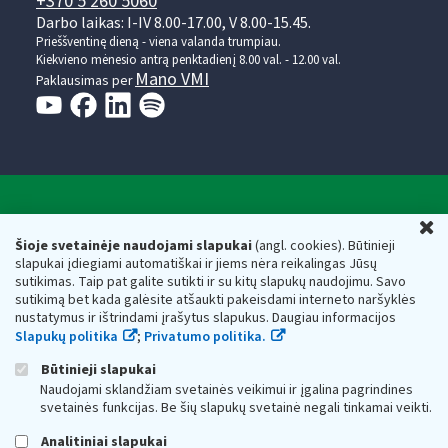
+370 5 260 5060
Darbo laikas: I-IV 8.00-17.00, V 8.00-15.45.
Prieššventinę dieną - viena valanda trumpiau.
Kiekvieno mėnesio antrą penktadienį 8.00 val. - 12.00 val.
Mano VMI
Paklausimas per
Valstybinė mokesčių inspekcija prie Lietuvos
U
Respublikos finansų ministerijos
Šioje svetainėje naudojami slapukai
(angl. cookies). Būtinieji
slapukai įdiegiami automatiškai ir jiems nėra reikalingas Jūsų
Biudžetinė įstaiga. Juridinio asmens kodas — 188659752,
sutikimas. Taip pat galite sutikti ir su kitų slapukų naudojimu. Savo
adresas: Vasario 16-osios g. 14, 01107 Vilnius, Lietuva, el.paštas:
sutikimą bet kada galėsite atšaukti pakeisdami interneto naršyklės
vmi@vmi.lt
, E. pristatymo dėžutės adresas 188659752
nustatymus ir ištrindami įrašytus slapukus. Daugiau informacijos
Duomenys apie Valstybinę mokesčių inspekciją prie Lietuvos
Slapukų politika
;
Privatumo politika.
Respublikos finansų ministerijos kaupiami ir saugomi Juridinių
asmenų registre
Būtinieji slapukai
Naudojami sklandžiam svetainės veikimui ir įgalina pagrindines
svetainės funkcijas. Be šių slapukų svetainė negali tinkamai veikti.
Analitiniai slapukai