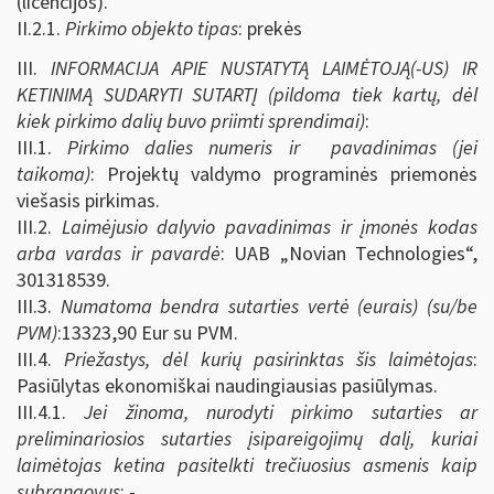
(licencijos).
II.2.1.
Pirkimo objekto tipas
: prekės
III.
INFORMACIJA APIE NUSTATYTĄ LAIMĖTOJĄ(-US) IR
KETINIMĄ SUDARYTI SUTARTĮ (pildoma tiek kartų, dėl
kiek pirkimo dalių buvo priimti sprendimai)
:
III.1.
Pirkimo dalies numeris ir pavadinimas (jei
taikoma)
: Projektų valdymo programinės priemonės
viešasis pirkimas.
III.2.
Laimėjusio dalyvio pavadinimas ir įmonės kodas
arba vardas ir pavardė
: UAB „Novian Technologies“,
301318539.
III.3.
Numatoma bendra sutarties vertė (eurais) (su/be
PVM)
:13323,90 Eur su PVM.
III.4.
Priežastys, dėl kurių pasirinktas šis laimėtojas
:
Pasiūlytas ekonomiškai naudingiausias pasiūlymas.
III.4.1.
Jei žinoma, nurodyti pirkimo sutarties ar
preliminariosios sutarties įsipareigojimų dalį, kuriai
laimėtojas ketina pasitelkti trečiuosius asmenis kaip
subrangovus
: -