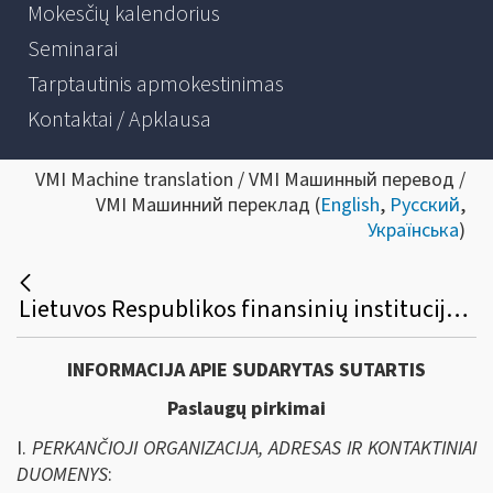
Mokesčių kalendorius
Seminarai
Tarptautinis apmokestinimas
Kontaktai / Apklausa
VMI Machine translation / VMI Машинный перевод /
VMI Машинний переклад (
English
,
Русский
,
Українська
)
Lietuvos Respublikos finansinių institucijų poreikių duomenų valdymo procesui organizuoti analizės paslaugų viešasis pirkimas
INFORMACIJA APIE SUDARYTAS SUTARTIS
Paslaugų pirkimai
I.
PERKANČIOJI ORGANIZACIJA, ADRESAS IR KONTAKTINIAI
DUOMENYS
: