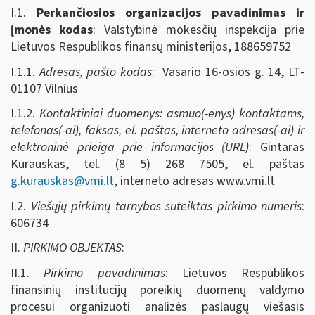
I.1.
Perkančiosios organizacijos pavadinimas ir
įmonės kodas
: Valstybinė mokesčių inspekcija prie
Lietuvos Respublikos finansų ministerijos, 188659752
I.1.1.
Adresas, pašto kodas
: Vasario 16-osios g. 14, LT-
01107 Vilnius
I.1.2.
Kontaktiniai duomenys: asmuo(-enys) kontaktams,
telefonas(-ai), faksas, el. paštas, interneto adresas(-ai) ir
elektroninė prieiga prie informacijos (URL)
: Gintaras
Kurauskas, tel. (8 5) 268 7505, el. paštas
g.kurauskas@vmi.lt
, interneto adresas www.vmi.lt
I.2.
Viešųjų pirkimų tarnybos suteiktas pirkimo numeris
:
606734
II.
PIRKIMO OBJEKTAS
:
II.1.
Pirkimo pavadinimas
: Lietuvos Respublikos
finansinių institucijų poreikių duomenų valdymo
procesui organizuoti analizės paslaugų viešasis