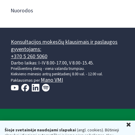
Nuorodos
Konsultacijos mokesčių klausimais ir paslaugos
gyventojams:
+370 5 260 5060
Darbo laikas: I-IV 8.00-17.00, V 8.00-15.45.
Prieššventinę dieną - viena valanda trumpiau.
Kiekvieno mėnesio antrą penktadienį 8.00 val. - 12.00 val.
Mano VMI
Paklausimas per
Valstybinė mokesčių inspekcija prie Lietuvos
U
Respublikos finansų ministerijos
Šioje svetainėje naudojami slapukai
(angl. cookies). Būtinieji