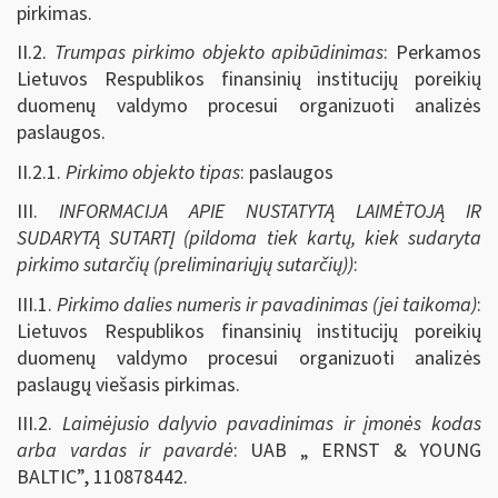
pirkimas.
II.2.
Trumpas pirkimo objekto apibūdinimas
: Perkamos
Lietuvos Respublikos finansinių institucijų poreikių
duomenų valdymo procesui organizuoti analizės
paslaugos.
II.2.1.
Pirkimo objekto tipas
: paslaugos
III.
INFORMACIJA APIE NUSTATYTĄ LAIMĖTOJĄ IR
SUDARYTĄ SUTARTĮ (pildoma tiek kartų, kiek sudaryta
pirkimo sutarčių (preliminariųjų sutarčių))
:
III.1.
Pirkimo dalies numeris ir pavadinimas (jei taikoma)
:
Lietuvos Respublikos finansinių institucijų poreikių
duomenų valdymo procesui organizuoti analizės
paslaugų viešasis pirkimas.
III.2.
Laimėjusio dalyvio pavadinimas ir įmonės kodas
arba vardas ir pavardė
: UAB „ ERNST & YOUNG
BALTIC”, 110878442.