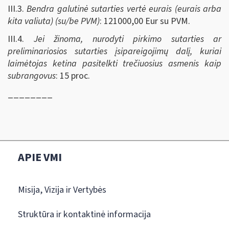
III.3.
Bendra galutinė sutarties vertė eurais (eurais arba
kita valiuta) (su/be PVM)
: 121000,00 Eur su PVM.
III.4.
Jei žinoma, nurodyti pirkimo sutarties ar
preliminariosios sutarties įsipareigojimų dalį, kuriai
laimėtojas ketina pasitelkti trečiuosius asmenis kaip
subrangovus
: 15 proc.
________
APIE VMI
Misija, Vizija ir Vertybės
Struktūra ir kontaktinė informacija