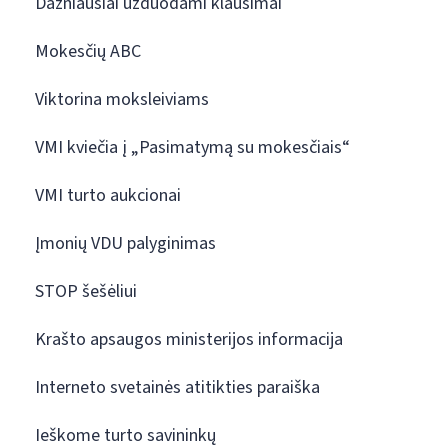
Dažniausiai užduodami klausimai
Mokesčių ABC
Viktorina moksleiviams
VMI kviečia į „Pasimatymą su mokesčiais“
VMI turto aukcionai
Įmonių VDU palyginimas
STOP šešėliui
Krašto apsaugos ministerijos informacija
Interneto svetainės atitikties paraiška
Ieškome turto savininkų