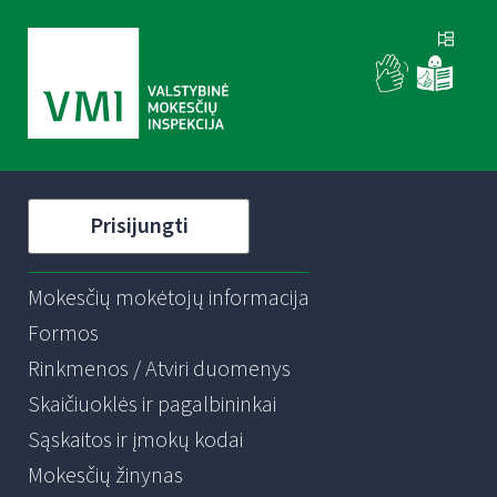
Prisijungti
Mokesčių mokėtojų informacija
Formos
Rinkmenos / Atviri duomenys
Skaičiuoklės ir pagalbininkai
Sąskaitos ir įmokų kodai
Mokesčių žinynas