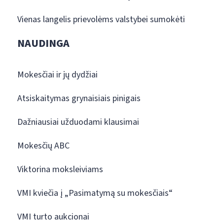
Vienas langelis prievolėms valstybei sumokėti
NAUDINGA
Mokesčiai ir jų dydžiai
Atsiskaitymas grynaisiais pinigais
Dažniausiai užduodami klausimai
Mokesčių ABC
Viktorina moksleiviams
VMI kviečia į „Pasimatymą su mokesčiais“
VMI turto aukcionai