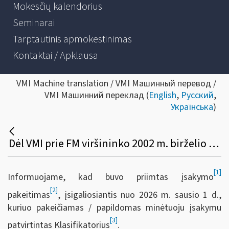
Mokesčių kalendorius
Seminarai
Tarptautinis apmokestinimas
Kontaktai / Apklausa
VMI Machine translation / VMI Машинный перевод /
VMI Машинний переклад (
English
,
Русский
,
Українська
)
Dėl VMI prie FM viršininko 2002 m. birželio 14 d. įsakymo Nr. 156 pakeitimo (nealkoholinių saldintų gėrimų ir gamtinių dujų tarifinių grupių kodai)
[1]
Informuojame, kad buvo priimtas įsakymo
[2]
pakeitimas
, įsigaliosiantis nuo 2026 m. sausio 1 d.,
kuriuo pakeičiamas / papildomas minėtuoju įsakymu
[3]
patvirtintas Klasifikatorius
.