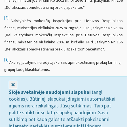
finansų ministerijos viršininko 2002 m. birželio 14 d. įsakymas Nr. 156
„Dėl akcizais apmokestinamų prekių apskaitos“.
[2]
Valstybinės mokesčių inspekcijos prie Lietuvos Respublikos
finansų ministerijos viršininko 2025 m. rugsėjo 30 d. įsakymas Nr. VA-86
„Dėl Valstybinės mokesčių inspekcijos prie Lietuvos Respublikos
finansų ministerijos viršininko 2002 m. birželio 14 d. įsakymo Nr. 156
„Dėl akcizais apmokestinamų prekių apskaitos“ pakeitimo“.
[3]
Akcizų įstatyme nurodytų akcizais apmokestinamų prekių tarifinių
grupių kodų klasifikatorius.
Uždaryti
Šioje svetainėje naudojami slapukai
(angl.
cookies). Būtinieji slapukai įdiegiami automatiškai
ir jiems nėra reikalingas Jūsų sutikimas. Taip pat
galite sutikti ir su kitų slapukų naudojimu. Savo
sutikimą bet kada galėsite atšaukti pakeisdami
interneto naršyklės nustatymus ir ištrindami