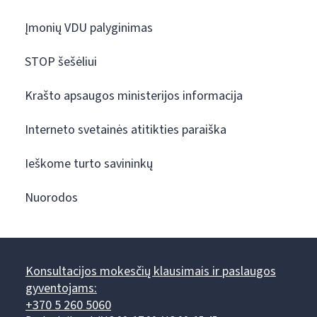
Įmonių VDU palyginimas
STOP šešėliui
Krašto apsaugos ministerijos informacija
Interneto svetainės atitikties paraiška
Ieškome turto savininkų
Nuorodos
Konsultacijos mokesčių klausimais ir paslaugos
gyventojams:
+370 5 260 5060