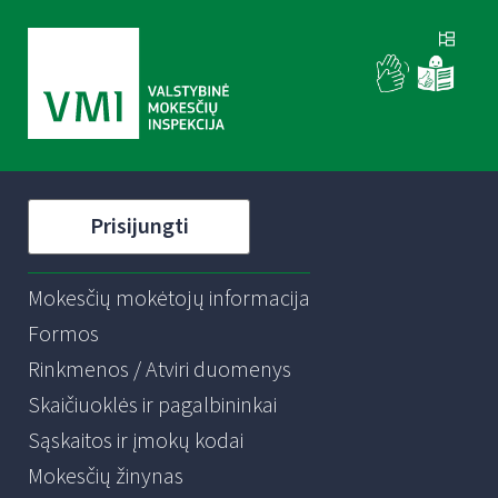
Prisijungti
Mokesčių mokėtojų informacija
Formos
Rinkmenos / Atviri duomenys
Skaičiuoklės ir pagalbininkai
Sąskaitos ir įmokų kodai
Mokesčių žinynas