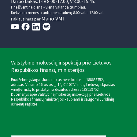
Darbo laikas: I-IV 8.00-17.00, V 8.00-15.45.
Prieššventinę dieną - viena valanda trumpiau.
Kiekvieno mėnesio antrą penktadienį 8.00 val. - 12.00 val.
Mano VMI
Paklausimas per
Valstybinė mokesčių inspekcija prie Lietuvos
Respublikos finansų ministerijos
Biudžetinė įstaiga. Juridinio asmens kodas — 188659752,
adresas: Vasario 16-osios g. 14, 01107 Vilnius, Lietuva, el.paštas:
vmi@vmi.lt
, E. pristatymo dėžutės adresas 188659752
Duomenys apie Valstybinę mokesčių inspekciją prie Lietuvos
Respublikos finansų ministerijos kaupiami ir saugomi Juridinių
asmenų registre