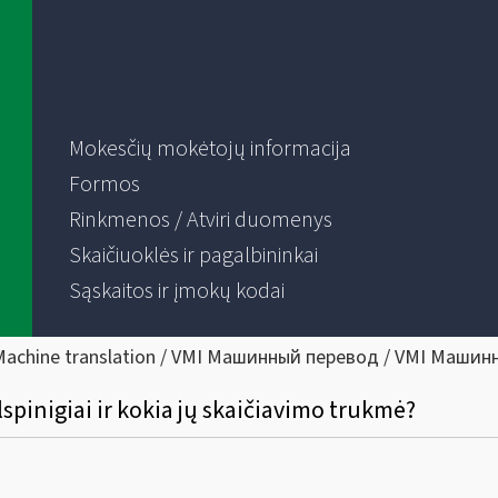
Mokesčių mokėtojų informacija
Formos
Rinkmenos / Atviri duomenys
Skaičiuoklės ir pagalbininkai
Sąskaitos ir įmokų kodai
Machine translation / VMI Машинный перевод / VMI Машин
pinigiai ir kokia jų skaičiavimo trukmė?