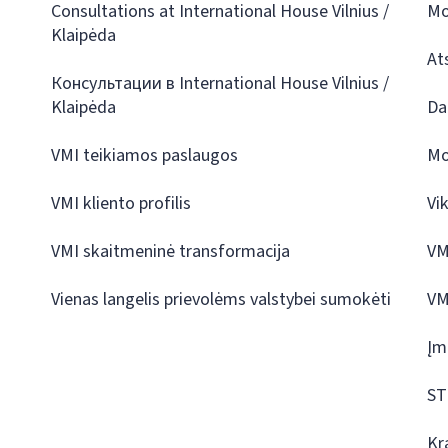
Consultations at International House Vilnius /
Mo
Klaipėda
At
Консультации в International House Vilnius /
Klaipėda
Da
VMI teikiamos paslaugos
Mo
VMI kliento profilis
Vi
VMI skaitmeninė transformacija
VM
Vienas langelis prievolėms valstybei sumokėti
VM
Įm
ST
Kr