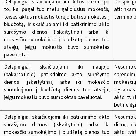
Delspinigiai skaičiuojami nuo kitos dienos po
Delspinig
to, kai pagal tuo metu galiojusius mokesčių
atitinka
teisės aktus mokestis turėjo būti sumokėtas į
termino 
biudžetą, ir skaičiuojami iki patikrinimo akto
surašymo dienos (įskaitytinai) arba iki
mokesčio sumokėjimo į biudžetą dienos tuo
atveju, jeigu mokestis buvo sumokėtas
pavėluotai.
Delspinigiai skaičiuojami iki naujojo
Nesumokė
(pakartotinio) patikrinimo akto surašymo
sprendim
dienos (įskaitytinai) arba iki mokesčio
mokesčių
sumokėjimo į biudžetą dienos tuo atveju,
tęsiamas
jeigu mokestis buvo sumokėtas pavėluotai.
akto tvi
bet ne ilg
Delspinigiai skaičiuojami iki patikrinimo akto
Nesumokė
surašymo dienos (įskaitytinai) arba iki
dienų, n
mokesčio sumokėjimo į biudžetą dienos tuo
akto tvi