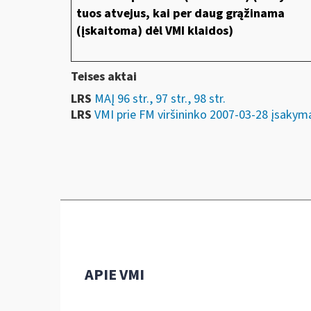
tuos atvejus, kai per daug grąžinama
(įskaitoma) dėl VMI klaidos)
Teises aktai
LRS
MAĮ 96 str., 97 str., 98 str.
LRS
VMI prie FM viršininko 2007-03-28 įsa
APIE VMI