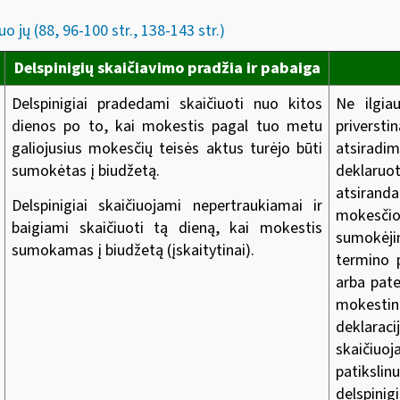
o jų (88, 96-100 str., 138-143 str.)
Delspinigių skaičiavimo pradžia ir pabaiga
Delspinigiai pradedami skaičiuoti nuo kitos
Ne ilgia
dienos po to, kai mokestis pagal tuo metu
priversti
galiojusius mokesčių teisės aktus turėjo būti
atsiradi
sumokėtas į biudžetą.
deklaru
atsirand
Delspinigiai skaičiuojami nepertraukiamai ir
mokesč
baigiami skaičiuoti tą dieną, kai mokestis
sumokėj
sumokamas į biudžetą (įskaitytinai).
termino 
arba pate
mokesti
deklara
skaičiuoj
patiksli
delspinig