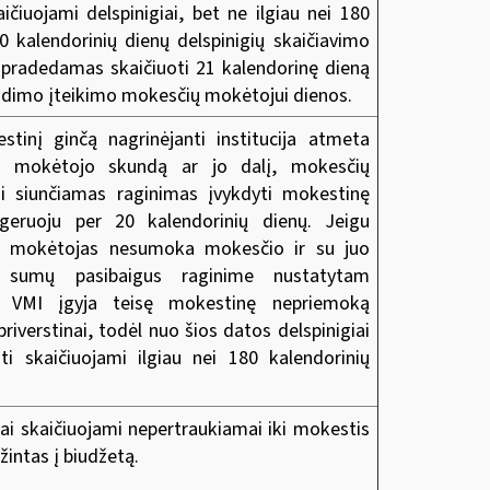
aičiuojami delspinigiai, bet ne ilgiau nei 180
0 kalendorinių dienų delspinigių skaičiavimo
 pradedamas skaičiuoti 21 kalendorinę dieną
ndimo įteikimo mokesčių mokėtojui dienos.
stinį ginčą nagrinėjanti institucija atmeta
ų mokėtojo skundą ar jo dalį, mokesčių
i siunčiamas raginimas įvykdyti mokestinę
 geruoju per 20 kalendorinių dienų. Jeigu
 mokėtojas nesumoka mokesčio ir su juo
ių sumų pasibaigus raginime nustatytam
, VMI įgyja teisę mokestinę nepriemoką
 priverstinai, todėl nuo šios datos delspinigiai
ti skaičiuojami ilgiau nei 180 kalendorinių
iai skaičiuojami nepertraukiamai iki mokestis
žintas į biudžetą.