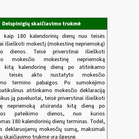
Delspinigių skaičiavimo trukmė
u kaip 180 kalendorinių dienų nuo teisės
nai išieškoti mokestį (mokestinę nepriemoką)
mo dienos. Teisė priverstinai išieškoti
oto mokesčio mokestinę nepriemoką
a kitą kalendorinę dieną
po atitinkamo
io teisės akto nustatyto mokesčio
imo termino pabaigos. Po sumokėjimo
patikslinus atitinkamo mokesčio deklaraciją
ikus ją pavėluotai, teisė priverstinai išieškoti
nę nepriemoką atsiranda kitą dieną po
cijos pateikimo dienos, nuo kurios
amas 180 kalendorinių dienų terminas. Todėl,
nus deklaruojamų mokesčių sumą, maksimali
ių skaičiavimo trukmė yra ilgesnė.