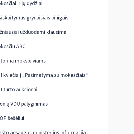
kesčiai ir jų dydžiai
siskaitymas grynaisiais pinigais
žniausiai užduodami klausimai
kesčių ABC
ktorina moksleiviams
I kviečia į „Pasimatymą su mokesčiais“
I turto aukcionai
onių VDU palyginimas
OP šešėliui
ašto apsaugos ministerijos informacija