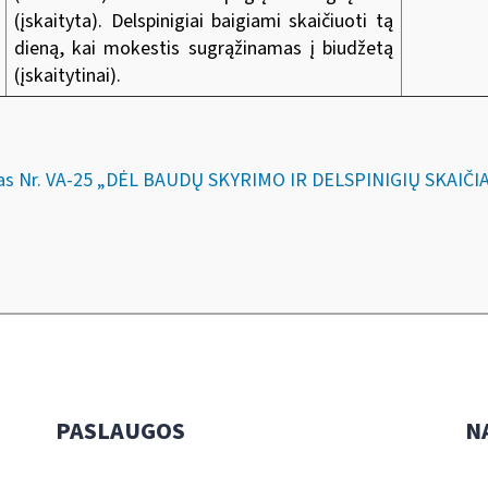
(įskaityta). Delspinigiai baigiami skaičiuoti tą
dieną, kai mokestis sugrąžinamas į biudžetą
(įskaitytinai).
kymas Nr. VA-25 „DĖL BAUDŲ SKYRIMO IR DELSPINIGIŲ SKA
PASLAUGOS
N