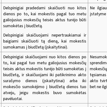
Delspinigiai pradedami skaičiuoti nuo kitos
Ne ilgia
dienos po to, kai mokestis pagal tuo metu
įstatyme
galiojusius mokesčių teisės aktus turėjo būti
sumokėtas į biudžetą.
Delspinigiai skaičiuojami nepertraukiamai ir
baigiami skaičiuoti tą dieną, kai mokestis
sumokamas į biudžetą (įskaitytinai).
Delspinigiai skaičiuojami nuo kitos dienos po
Nesumokė
to, kai pagal tuo metu galiojusius mokesčių
sprendim
teisės aktus mokestis turėjo būti sumokėtas į
mokesčių
biudžetą, ir skaičiuojami iki patikrinimo akto
tęsiamas
surašymo dienos (įskaitytinai) arba iki
akto tvi
mokesčio sumokėjimo į biudžetą dienos tuo
bet ne ilg
atveju, jeigu mokestis buvo sumokėtas
pavėluotai.