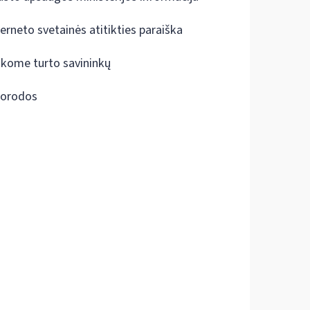
terneto svetainės atitikties paraiška
škome turto savininkų
orodos