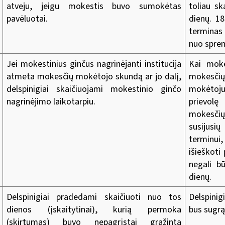
atveju, jeigu mokestis buvo sumokėtas
toliau sk
pavėluotai.
dienų. 18
terminas
nuo spre
Jei mokestinius ginčus nagrinėjanti institucija
Kai moke
atmeta mokesčių mokėtojo skundą ar jo dalį,
mokesči
delspinigiai skaičiuojami mokestinio ginčo
mokėtoju
nagrinėjimo laikotarpiu.
prievolę
mokesčių
susijus
terminui
išieškoti
negali bū
dienų.
Delspinigiai pradedami skaičiuoti nuo tos
Delspinig
dienos (įskaitytinai), kurią permoka
bus sugrą
(skirtumas) buvo nepagrįstai grąžinta