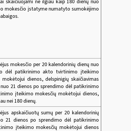
iai skaičiuojami ne ilgiau kaip 180 dienų nuo
mo mokesčio įstatyme numatyto sumokėjimo
pabaigos.
jus mokesčio per 20 kalendorinių dienų nuo
o dėl patikrinimo akto tvirtinimo įteikimo
 mokėtojui dienos, delspinigių skaičiavimas
 nuo 21 dienos po sprendimo dėl patikrinimo
rtinimo įteikimo mokesčių mokėtojui dienos,
iau nei 180 dienų.
jus apskaičiuotų sumų per 20 kalendorinių
uo 21 dienos po sprendimo dėl patikrinimo
rtinimo įteikimo mokesčių mokėtojui dienos