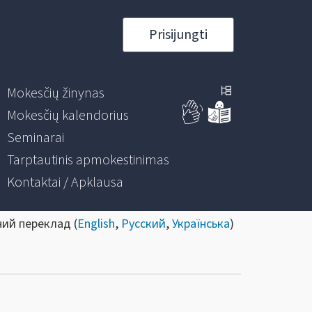
Prisijungti
Mokesčių žinynas
Mokesčių kalendorius
Seminarai
Tarptautinis apmokestinimas
Kontaktai / Apklausa
ний переклад (
English
,
Русский
,
Українська
)