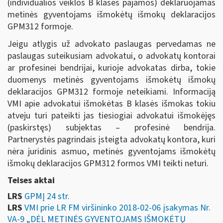
(individualios veiklos B klasės pajamos) deklaruojamas
metinės gyventojams išmokėtų išmokų deklaracijos
GPM312 formoje.
Jeigu atlygis už advokato paslaugas pervedamas ne
paslaugas suteikusiam advokatui, o advokatų kontorai
ar profesinei bendrijai, kurioje advokatas dirba, tokie
duomenys metinės gyventojams išmokėtų išmokų
deklaracijos GPM312 formoje neteikiami. Informaciją
VMI apie advokatui išmokėtas B klasės išmokas tokiu
atveju turi pateikti jas tiesiogiai advokatui išmokėjęs
(paskirstęs) subjektas – profesinė bendrija.
Partnerystės pagrindais įsteigta advokatų kontora, kuri
nėra juridinis asmuo, metinės gyventojams išmokėtų
išmokų deklaracijos GPM312 formos VMI teikti neturi.
Teises aktai
LRS
GPMĮ 24 str.
LRS
VMI prie LR FM viršininko 2018-02-06 įsakymas Nr.
VA-9 „DĖL METINĖS GYVENTOJAMS IŠMOKĖTŲ