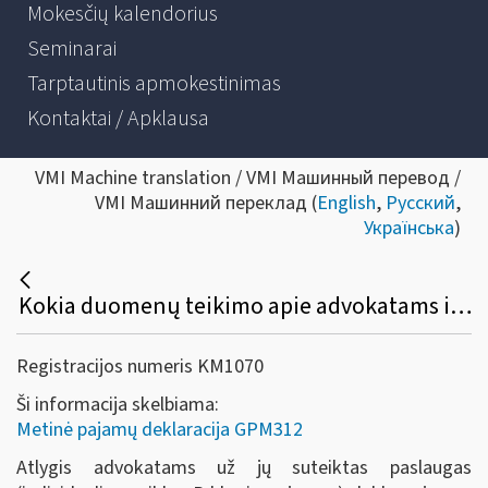
Mokesčių kalendorius
Seminarai
Tarptautinis apmokestinimas
Kontaktai / Apklausa
VMI Machine translation / VMI Машинный перевод /
VMI Машинний переклад (
English
,
Русский
,
Українська
)
Kokia duomenų teikimo apie advokatams išmokėtas B klasės išmokas tvarka?
Registracijos numeris KM1070
Ši informacija skelbiama:
Metinė pajamų deklaracija GPM312
Atlygis advokatams už jų suteiktas paslaugas