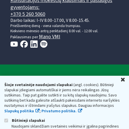
Konsultacijos mokesčių klausimais ir paslaugos
gyventojams:
+370 5 260 5060
Darbo laikas: I-IV 8.00-17.00, V 8.00-15.45.
Prieššventinę dieną - viena valanda trumpiau.
Kiekvieno mėnesio antrą penktadienį 8.00 val. - 12.00 val.
Mano VMI
Paklausimas per
Valstybinė mokesčių inspekcija prie Lietuvos
U
Respublikos finansų ministerijos
Šioje svetainėje naudojami slapukai
(angl. cookies). Būtinieji
slapukai įdiegiami automatiškai ir jiems nėra reikalingas Jūsų
Biudžetinė įstaiga. Juridinio asmens kodas — 188659752,
sutikimas. Taip pat galite sutikti ir su kitų slapukų naudojimu. Savo
adresas: Vasario 16-osios g. 14, 01107 Vilnius, Lietuva, el.paštas:
sutikimą bet kada galėsite atšaukti pakeisdami interneto naršyklės
vmi@vmi.lt
, E. pristatymo dėžutės adresas 188659752
nustatymus ir ištrindami įrašytus slapukus. Daugiau informacijos
Duomenys apie Valstybinę mokesčių inspekciją prie Lietuvos
Slapukų politika
;
Privatumo politika.
Respublikos finansų ministerijos kaupiami ir saugomi Juridinių
asmenų registre
Būtinieji slapukai
Naudojami sklandžiam svetainės veikimui ir įgalina pagrindines