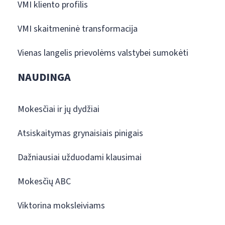
VMI kliento profilis
VMI skaitmeninė transformacija
Vienas langelis prievolėms valstybei sumokėti
NAUDINGA
Mokesčiai ir jų dydžiai
Atsiskaitymas grynaisiais pinigais
Dažniausiai užduodami klausimai
Mokesčių ABC
Viktorina moksleiviams