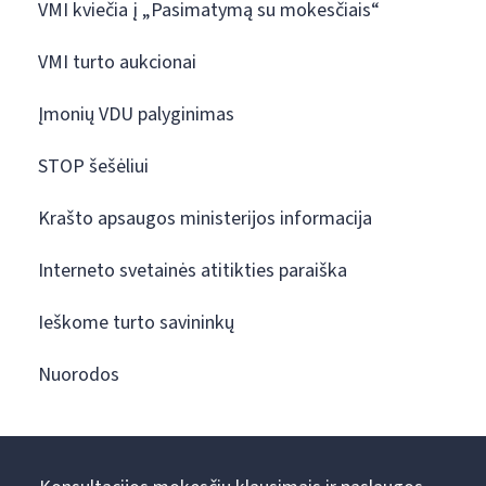
VMI kviečia į „Pasimatymą su mokesčiais“
VMI turto aukcionai
Įmonių VDU palyginimas
STOP šešėliui
Krašto apsaugos ministerijos informacija
Interneto svetainės atitikties paraiška
Ieškome turto savininkų
Nuorodos