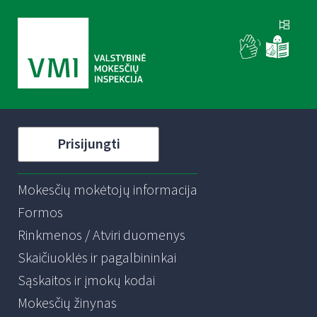
Prisijungti
Mokesčių mokėtojų informacija
Formos
Rinkmenos / Atviri duomenys
Skaičiuoklės ir pagalbininkai
Sąskaitos ir įmokų kodai
Mokesčių žinynas