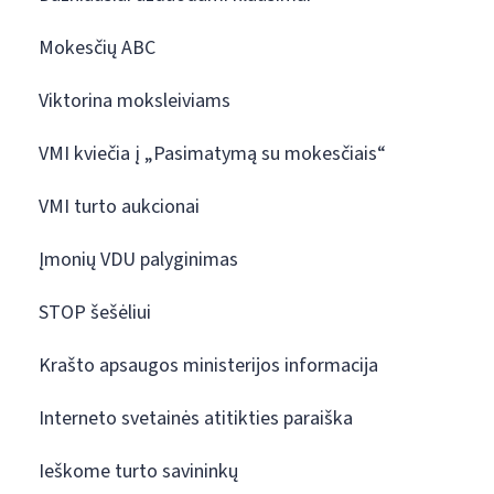
Mokesčių ABC
Viktorina moksleiviams
VMI kviečia į „Pasimatymą su mokesčiais“
VMI turto aukcionai
Įmonių VDU palyginimas
STOP šešėliui
Krašto apsaugos ministerijos informacija
Interneto svetainės atitikties paraiška
Ieškome turto savininkų