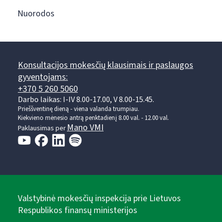
Nuorodos
Konsultacijos mokesčių klausimais ir paslaugos
gyventojams:
+370 5 260 5060
Darbo laikas: I-IV 8.00-17.00, V 8.00-15.45.
Prieššventinę dieną - viena valanda trumpiau.
Kiekvieno mėnesio antrą penktadienį 8.00 val. - 12.00 val.
Mano VMI
Paklausimas per
Valstybinė mokesčių inspekcija prie Lietuvos
Respublikos finansų ministerijos