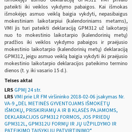
pateikti iki veiklos vykdymo pabaigos. Kai išmokas
išmokėjęs asmuo veiklą baigia vykdyti, nepasibaigus
mokestiniam laikotarpiui (kalendoriniams metams),
VMI jis turi pateikti deklaraciją GPM312 už laikotarpį
nuo to mokestinio laikotarpio (kalendorinių metų)
pradžios iki veiklos vykdymo pabaigos ir praėjusio
mokestinio laikotarpio (kalendorinių metų) deklaraciją
GPM312, jeigu asmuo veiklą baigia vykdyti iki praėjusio
mokestinio laikotarpio deklaracijos pateikimo termino
dienos (t. y. iki vasario 15 d.).
Teises aktai
LRS
GPMĮ 24 str.
LRS
VMI prie LR FM viršininko 2018-02-06 įsakymas Nr.
VA-9 „DĖL METINĖS GYVENTOJAMS IŠMOKĖTŲ
IŠMOKŲ, PRISKIRIAMŲ A IR B KLASĖS PAJAMOMS,
DEKLARACIJOS GPM312 FORMOS, JOS PRIEDŲ
GPM312L, GPM312U FORMŲ IR JŲ UŽPILDYMO IR
PATEIKIMO TAISYKLIŲ PATVIRTINIMO“