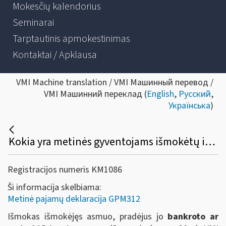
Mokesčių kalendorius
Seminarai
Tarptautinis apmokestinimas
Kontaktai / Apklausa
VMI Machine translation / VMI Машинный перевод /
VMI Машинний переклад (
English
,
Русский
,
Українська
)
Kokia yra metinės gyventojams išmokėtų išmokų, priskiriamų A ir B klasės pajamoms, deklaracijos (GPM312) pateikimo tvarka, kai išmokas išmokėjęs asmuo pradeda bankroto ar restruktūrizavimo procedūrą, yra likviduojamas ar reorganizuojamas?
Registracijos numeris KM1086
Ši informacija skelbiama:
Metinė pajamų deklaracija GPM312
Išmokas išmokėjęs asmuo, pradėjus jo
bankroto ar