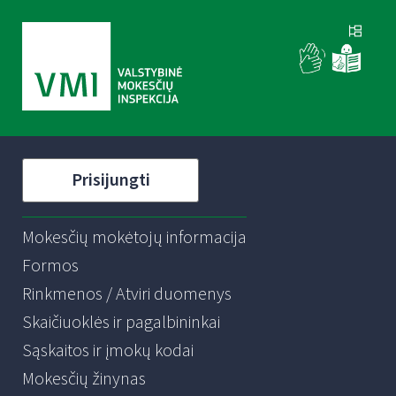
Prisijungti
Mokesčių mokėtojų informacija
Formos
Rinkmenos / Atviri duomenys
Skaičiuoklės ir pagalbininkai
Sąskaitos ir įmokų kodai
Mokesčių žinynas