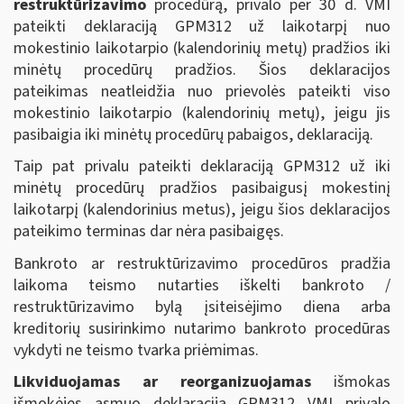
restruktūrizavimo
procedūrą, privalo per 30 d. VMI
pateikti deklaraciją GPM312 už laikotarpį nuo
mokestinio laikotarpio (kalendorinių metų) pradžios iki
minėtų procedūrų pradžios. Šios deklaracijos
pateikimas neatleidžia nuo prievolės pateikti viso
mokestinio laikotarpio (kalendorinių metų), jeigu jis
pasibaigia iki minėtų procedūrų pabaigos, deklaraciją.
Taip pat privalu pateikti deklaraciją GPM312 už iki
minėtų procedūrų pradžios pasibaigusį mokestinį
laikotarpį (kalendorinius metus), jeigu šios deklaracijos
pateikimo terminas dar nėra pasibaigęs.
Bankroto ar restruktūrizavimo procedūros pradžia
laikoma teismo nutarties iškelti bankroto /
restruktūrizavimo bylą įsiteisėjimo diena arba
kreditorių susirinkimo nutarimo bankroto procedūras
vykdyti ne teismo tvarka priėmimas.
Likviduojamas ar reorganizuojamas
išmokas
išmokėjęs asmuo deklaraciją GPM312 VMI privalo