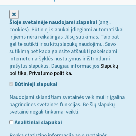
Uždaryti
Šioje svetainėje naudojami slapukai
(angl.
cookies). Būtinieji slapukai įdiegiami automatiškai
ir jiems nėra reikalingas Jūsų sutikimas. Taip pat
galite sutikti ir su kitų slapukų naudojimu. Savo
sutikimą bet kada galėsite atšaukti pakeisdami
interneto naršyklės nustatymus ir ištrindami
įrašytus slapukus. Daugiau informacijos
Slapukų
politika
;
Privatumo politika.
Būtinieji slapukai
Naudojami sklandžiam svetainės veikimui ir įgalina
pagrindines svetainės funkcijas. Be šių slapukų
svetainė negali tinkamai veikti.
Analitiniai slapukai
Renka statistinę informaciją apie svetainės