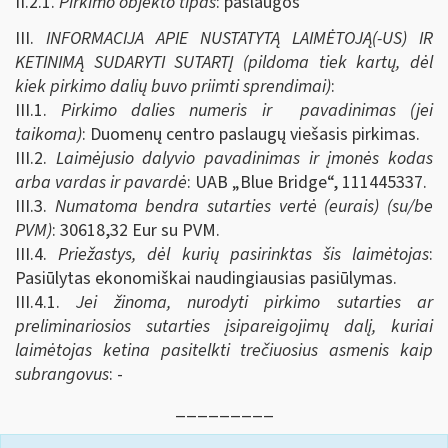
II.2.1.
Pirkimo objekto tipas
: paslaugos
III.
INFORMACIJA APIE NUSTATYTĄ LAIMĖTOJĄ(-US) IR
KETINIMĄ SUDARYTI SUTARTĮ (pildoma tiek kartų, dėl
kiek pirkimo dalių buvo priimti sprendimai)
:
III.1.
Pirkimo dalies numeris ir pavadinimas (jei
taikoma)
: Duomenų centro paslaugų viešasis pirkimas.
III.2.
Laimėjusio dalyvio pavadinimas ir įmonės kodas
arba vardas ir pavardė
: UAB „Blue Bridge“, 111445337.
III.3.
Numatoma bendra sutarties vertė (eurais) (su/be
PVM)
: 30618,32 Eur su PVM.
III.4.
Priežastys, dėl kurių pasirinktas šis laimėtojas
:
Pasiūlytas ekonomiškai naudingiausias pasiūlymas.
III.4.1.
Jei žinoma, nurodyti pirkimo sutarties ar
preliminariosios sutarties įsipareigojimų dalį, kuriai
laimėtojas ketina pasitelkti trečiuosius asmenis kaip
subrangovus
: -
_________