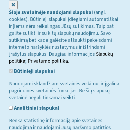
Uždaryti
Šioje svetainėje naudojami slapukai
(angl.
cookies). Būtinieji slapukai įdiegiami automatiškai
ir jiems nėra reikalingas Jūsų sutikimas. Taip pat
galite sutikti ir su kitų slapukų naudojimu. Savo
sutikimą bet kada galėsite atšaukti pakeisdami
interneto naršyklės nustatymus ir ištrindami
įrašytus slapukus. Daugiau informacijos
Slapukų
politika
;
Privatumo politika.
Būtinieji slapukai
Naudojami sklandžiam svetainės veikimui ir įgalina
pagrindines svetainės funkcijas. Be šių slapukų
svetainė negali tinkamai veikti.
Analitiniai slapukai
Renka statistinę informaciją apie svetainės
naudojimą ir naudojami Jūsų naršymo patirties