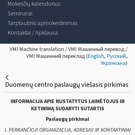
Mokesčių kalendorius
Seminarai
Tarptautinis apmokestinimas
Kontaktai / Apklausa
VMI Machine translation / VMI Машинный перевод /
VMI Машинний переклад (
English
,
Русский
,
Українська
)
Duomenų centro paslaugų viešasis pirkimas
INFORMACIJA APIE NUSTATYTUS LAIMĖTOJUS IR
KETINIMĄ SUDARYTI SUTARTIS
Paslaugų pirkimai
I.
PERKANČIOJI ORGANIZACIJA, ADRESAS IR KONTAKTINIAI