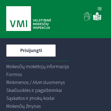
Prisijungti
Mokesčių mokėtojų informacija
Formos
Rinkmenos / Atviri duomenys
Skaičiuoklės ir pagalbininkai
Sąskaitos ir įmokų kodai
Mokesčių žinynas