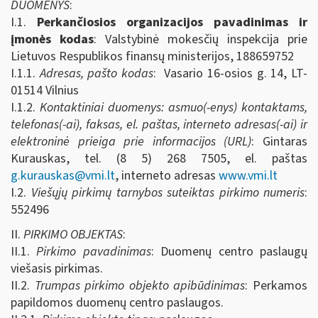
DUOMENYS
:
I.1.
Perkančiosios organizacijos pavadinimas ir
įmonės kodas
: Valstybinė mokesčių inspekcija prie
Lietuvos Respublikos finansų ministerijos, 188659752
I.1.1.
Adresas, pašto kodas
: Vasario 16-osios g. 14, LT-
01514 Vilnius
I.1.2.
Kontaktiniai duomenys: asmuo(-enys) kontaktams,
telefonas(-ai), faksas, el. paštas, interneto adresas(-ai) ir
elektroninė prieiga prie informacijos (URL)
: Gintaras
Kurauskas, tel. (8 5) 268 7505, el. paštas
g.kurauskas@vmi.lt
, interneto adresas
www.vmi.lt
I.2.
Viešųjų pirkimų tarnybos suteiktas pirkimo numeris
:
552496
II.
PIRKIMO OBJEKTAS
:
II.1.
Pirkimo pavadinimas
: Duomenų centro paslaugų
viešasis pirkimas.
II.2.
Trumpas pirkimo objekto apibūdinimas
: Perkamos
papildomos duomenų centro paslaugos.