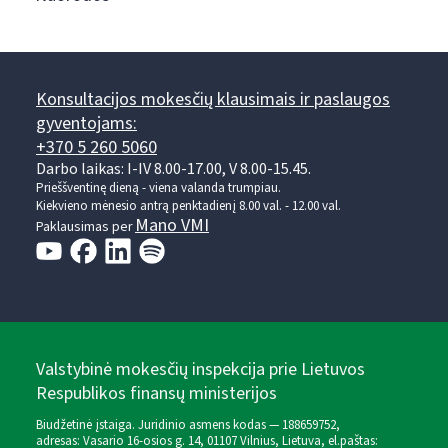
Konsultacijos mokesčių klausimais ir paslaugos
gyventojams:
+370 5 260 5060
Darbo laikas: I-IV 8.00-17.00, V 8.00-15.45.
Prieššventinę dieną - viena valanda trumpiau.
Kiekvieno mėnesio antrą penktadienį 8.00 val. - 12.00 val.
Mano VMI
Paklausimas per
Valstybinė mokesčių inspekcija prie Lietuvos
Respublikos finansų ministerijos
Biudžetinė įstaiga. Juridinio asmens kodas — 188659752,
adresas: Vasario 16-osios g. 14, 01107 Vilnius, Lietuva, el.paštas: