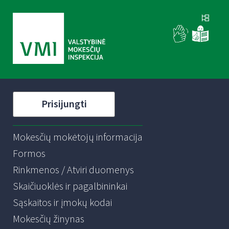
Prisijungti
Mokesčių mokėtojų informacija
Formos
Rinkmenos / Atviri duomenys
Skaičiuoklės ir pagalbininkai
Sąskaitos ir įmokų kodai
Mokesčių žinynas