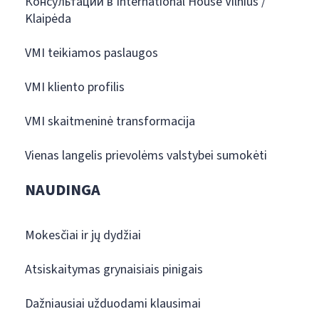
Консультации в International House Vilnius /
Klaipėda
VMI teikiamos paslaugos
VMI kliento profilis
VMI skaitmeninė transformacija
Vienas langelis prievolėms valstybei sumokėti
NAUDINGA
Mokesčiai ir jų dydžiai
Atsiskaitymas grynaisiais pinigais
Dažniausiai užduodami klausimai