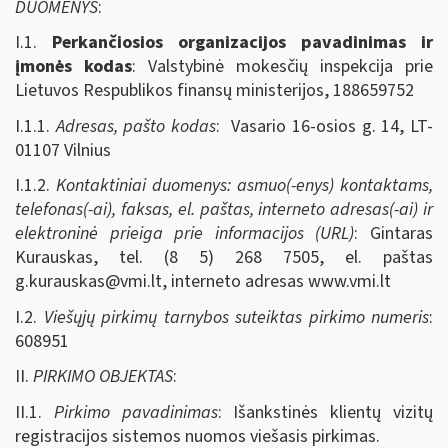
DUOMENYS
:
I.1.
Perkančiosios organizacijos pavadinimas ir
įmonės kodas
: Valstybinė mokesčių inspekcija prie
Lietuvos Respublikos finansų ministerijos, 188659752
I.1.1.
Adresas, pašto kodas
: Vasario 16-osios g. 14, LT-
01107 Vilnius
I.1.2.
Kontaktiniai duomenys: asmuo(-enys) kontaktams,
telefonas(-ai), faksas, el. paštas, interneto adresas(-ai) ir
elektroninė prieiga prie informacijos (URL)
: Gintaras
Kurauskas, tel. (8 5) 268 7505, el. paštas
g.kurauskas@vmi.lt
, interneto adresas www.vmi.lt
I.2.
Viešųjų pirkimų tarnybos suteiktas pirkimo numeris
:
608951
II.
PIRKIMO OBJEKTAS
:
II.1.
Pirkimo pavadinimas
: Išankstinės klientų vizitų
registracijos sistemos nuomos viešasis pirkimas.