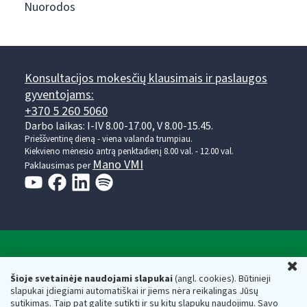
Nuorodos
Konsultacijos mokesčių klausimais ir paslaugos
gyventojams:
+370 5 260 5060
Darbo laikas: I-IV 8.00-17.00, V 8.00-15.45.
Prieššventinę dieną - viena valanda trumpiau.
Kiekvieno mėnesio antrą penktadienį 8.00 val. - 12.00 val.
Mano VMI
Paklausimas per
Valstybinė mokesčių inspekcija prie Lietuvos
U
Respublikos finansų ministerijos
Šioje svetainėje naudojami slapukai
(angl. cookies). Būtinieji
slapukai įdiegiami automatiškai ir jiems nėra reikalingas Jūsų
Biudžetinė įstaiga. Juridinio asmens kodas — 188659752,
sutikimas. Taip pat galite sutikti ir su kitų slapukų naudojimu. Savo