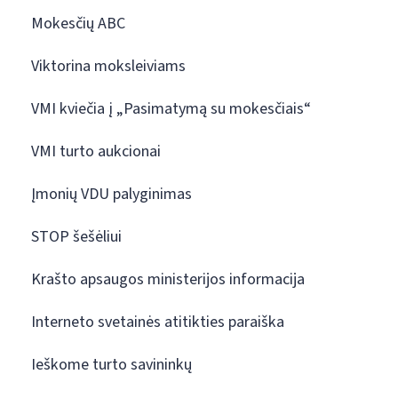
Mokesčių ABC
Viktorina moksleiviams
VMI kviečia į „Pasimatymą su mokesčiais“
VMI turto aukcionai
Įmonių VDU palyginimas
STOP šešėliui
Krašto apsaugos ministerijos informacija
Interneto svetainės atitikties paraiška
Ieškome turto savininkų