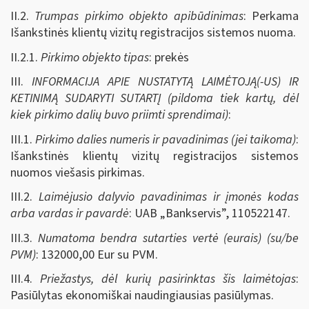
II.2.
Trumpas pirkimo objekto apibūdinimas
: Perkama
Išankstinės klientų vizitų registracijos sistemos nuoma.
II.2.1.
Pirkimo objekto tipas
: prekės
III.
INFORMACIJA APIE NUSTATYTĄ LAIMĖTOJĄ(-US) IR
KETINIMĄ SUDARYTI SUTARTĮ (pildoma tiek kartų, dėl
kiek pirkimo dalių buvo priimti sprendimai)
:
III.1.
Pirkimo dalies numeris ir pavadinimas (jei taikoma)
:
Išankstinės klientų vizitų registracijos sistemos
nuomos viešasis pirkimas.
III.2.
Laimėjusio dalyvio pavadinimas ir įmonės kodas
arba vardas ir pavardė
: UAB „Bankservis”, 110522147.
III.3.
Numatoma bendra sutarties vertė (eurais) (su/be
PVM)
: 132000,00 Eur su PVM.
III.4.
Priežastys, dėl kurių pasirinktas šis laimėtojas
:
Pasiūlytas ekonomiškai naudingiausias pasiūlymas.