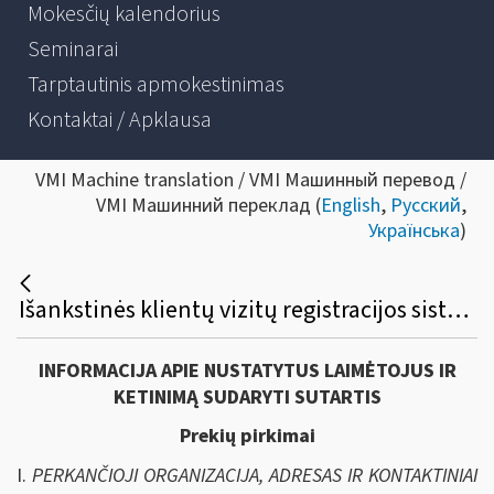
Mokesčių kalendorius
Seminarai
Tarptautinis apmokestinimas
Kontaktai / Apklausa
VMI Machine translation / VMI Машинный перевод /
VMI Машинний переклад (
English
,
Русский
,
Українська
)
Išankstinės klientų vizitų registracijos sistemos nuomos viešasis pirkimas
INFORMACIJA APIE NUSTATYTUS LAIMĖTOJUS IR
KETINIMĄ SUDARYTI SUTARTIS
Prekių pirkimai
I.
PERKANČIOJI ORGANIZACIJA, ADRESAS IR KONTAKTINIAI