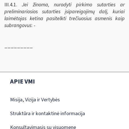
III.4.1.
Jei žinoma, nurodyti pirkimo sutarties ar
preliminariosios sutarties įsipareigojimų dalį, kuriai
laimėtojas ketina pasitelkti trečiuosius asmenis kaip
subrangovus
: -
_________
APIE VMI
Misija, Vizija ir Vertybės
Struktūra ir kontaktinė informacija
Konsultavimasis su visuomene