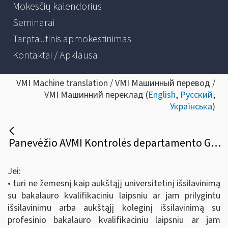
Mokesčių kalendorius
Seminarai
Tarptautinis apmokestinimas
Kontaktai / Apklausa
VMI Machine translation / VMI Машинный перевод /
VMI Машинний переклад (
English
,
Русский
,
Українська
)
Panevėžio AVMI Kontrolės departamento Gyventojų patikrinimų skyrius ieško 2 naujų komandos narių
Jei:
• turi ne žemesnį kaip aukštąjį universitetinį išsilavinimą
su bakalauro kvalifikaciniu laipsniu ar jam prilygintu
išsilavinimu arba aukštąjį koleginį išsilavinimą su
profesinio bakalauro kvalifikaciniu laipsniu ar jam