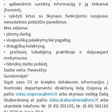
• apibendrinti surinktą informaciją ir ją tinkamai
įforminti;
• vykdyti kitus su Skyriaus funkcijomis susijusius
nenuolatinio pobūdžio pavedimus.
Mes siūlome:
• įdomų darbą;
• visapusišką palaikymą bei pagalbą;
• draugišką kolektyvą;
• profesinį tobulėjimą praktikoje ir dalyvaujant
mokymuose
• hibridinį darbo pobūdį
Darbo vieta: Panevėžys
Susidomėjai?
Siųsk savo CV ar kreipkis detalesnės informacijos į
Kontrolės departamento direktorių Vidą Osipovą el.
paštu
vidas.osipovas@vmi.lt
arba skyriaus vedėją Dalią
Skaburskienę el. paštu
dalia.skaburskiene@vmi.lt
arba
skambink telefonu: Nr. (8 45) 501105, Nr. (8 45) 501163