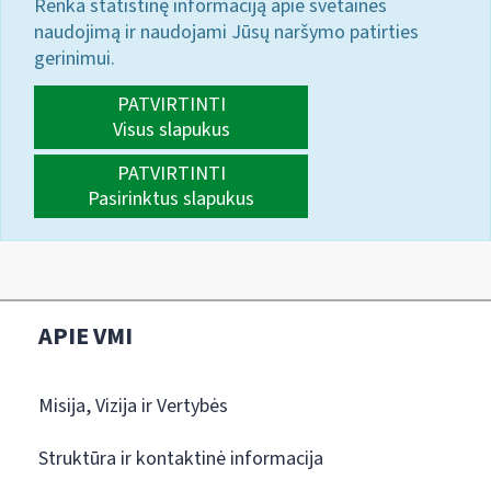
Renka statistinę informaciją apie svetainės
naudojimą ir naudojami Jūsų naršymo patirties
gerinimui.
PATVIRTINTI
Visus slapukus
PATVIRTINTI
Pasirinktus slapukus
APIE VMI
Misija, Vizija ir Vertybės
Struktūra ir kontaktinė informacija