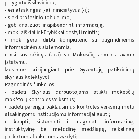
prilygintu išsilavinimu;
• esi atsakingas (-a) ir iniciatyvus (-i);
• sieki profesinio tobulėjimo;
• gebi analizuoti ir apibendrinti informaciją;
• moki aiškiai ir kūrybiškai dėstyti mintis;
• moki gerai dirbti kompiuteriu su pagrindinėmis
informacinėmis sistemomis;
• esi susipažinęs (-usi) su Mokesčių administravimo
įstatymu.
laukiame prisijungiant prie Gyventojų patikrinimų
skyriaus kolektyvo!
Pagrindinės funkcijos:
• padėti Skyriaus darbuotojams atlikti mokesčių
mokėtojų kontrolės veiksmus;
• padėti parengti paklausimus kontrolės veiksmų metu
atsakingoms institucijoms informacijai gauti;
• kaupti, sisteminti ir nagrinėti informacinę,
instruktyvinę bei metodinę medžiagą, reikalingą
paskirtoms funkcijoms vykdyti;