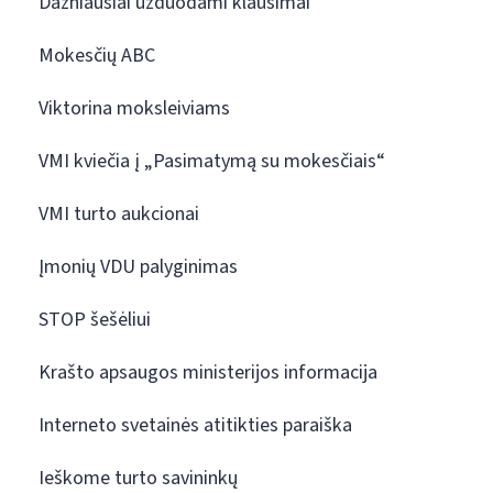
Dažniausiai užduodami klausimai
Mokesčių ABC
Viktorina moksleiviams
VMI kviečia į „Pasimatymą su mokesčiais“
VMI turto aukcionai
Įmonių VDU palyginimas
STOP šešėliui
Krašto apsaugos ministerijos informacija
Interneto svetainės atitikties paraiška
Ieškome turto savininkų