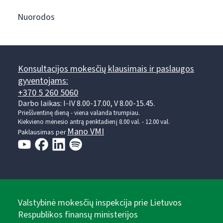
Nuorodos
Konsultacijos mokesčių klausimais ir paslaugos
gyventojams:
+370 5 260 5060
Darbo laikas: I-IV 8.00-17.00, V 8.00-15.45.
Prieššventinę dieną - viena valanda trumpiau.
Kiekvieno mėnesio antrą penktadienį 8.00 val. - 12.00 val.
Mano VMI
Paklausimas per
Valstybinė mokesčių inspekcija prie Lietuvos
Respublikos finansų ministerijos