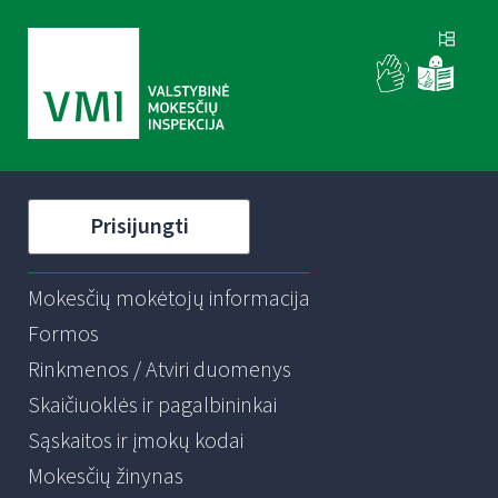
Prisijungti
Mokesčių mokėtojų informacija
Formos
Rinkmenos / Atviri duomenys
Skaičiuoklės ir pagalbininkai
Sąskaitos ir įmokų kodai
Mokesčių žinynas