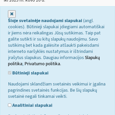
iki 2023 m. kovo 20 d.
Uždaryti
Šioje svetainėje naudojami slapukai
(angl.
cookies). Būtinieji slapukai įdiegiami automatiškai
ir jiems nėra reikalingas Jūsų sutikimas. Taip pat
galite sutikti ir su kitų slapukų naudojimu. Savo
sutikimą bet kada galėsite atšaukti pakeisdami
interneto naršyklės nustatymus ir ištrindami
įrašytus slapukus. Daugiau informacijos
Slapukų
politika
;
Privatumo politika.
Būtinieji slapukai
Naudojami sklandžiam svetainės veikimui ir įgalina
pagrindines svetainės funkcijas. Be šių slapukų
svetainė negali tinkamai veikti.
Analitiniai slapukai