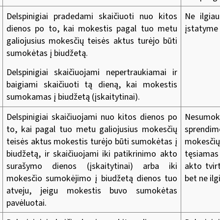
Delspinigiai pradedami skaičiuoti nuo kitos
Ne ilgia
dienos po to, kai mokestis pagal tuo metu
įstatyme
galiojusius mokesčių teisės aktus turėjo būti
sumokėtas į biudžetą.
Delspinigiai skaičiuojami nepertraukiamai ir
baigiami skaičiuoti tą dieną, kai mokestis
sumokamas į biudžetą (įskaitytinai).
Delspinigiai skaičiuojami nuo kitos dienos po
Nesumokė
to, kai pagal tuo metu galiojusius mokesčių
sprendim
teisės aktus mokestis turėjo būti sumokėtas į
mokesčių
biudžetą, ir skaičiuojami iki patikrinimo akto
tęsiamas
surašymo dienos (įskaitytinai) arba iki
akto tvi
mokesčio sumokėjimo į biudžetą dienos tuo
bet ne ilg
atveju, jeigu mokestis buvo sumokėtas
pavėluotai.