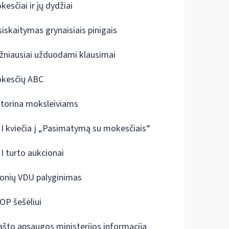
kesčiai ir jų dydžiai
siskaitymas grynaisiais pinigais
žniausiai užduodami klausimai
kesčių ABC
ktorina moksleiviams
I kviečia į „Pasimatymą su mokesčiais“
I turto aukcionai
onių VDU palyginimas
OP šešėliui
ašto apsaugos ministerijos informacija