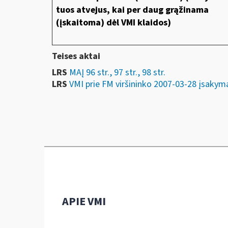
tuos atvejus, kai per daug grąžinama
(įskaitoma) dėl VMI klaidos)
Teises aktai
LRS
MAĮ 96 str., 97 str., 98 str.
LRS
VMI prie FM viršininko 2007-03-28 įsa
APIE VMI