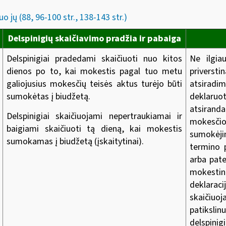
o jų (88, 96-100 str., 138-143 str.)
Delspinigių skaičiavimo pradžia ir pabaiga
Delspinigiai pradedami skaičiuoti nuo kitos
Ne ilgia
dienos po to, kai mokestis pagal tuo metu
priversti
galiojusius mokesčių teisės aktus turėjo būti
atsiradi
sumokėtas į biudžetą.
deklaru
atsirand
Delspinigiai skaičiuojami nepertraukiamai ir
mokesč
baigiami skaičiuoti tą dieną, kai mokestis
sumokėj
sumokamas į biudžetą (įskaitytinai).
termino 
arba pate
mokesti
deklara
skaičiuoj
patiksli
delspinig