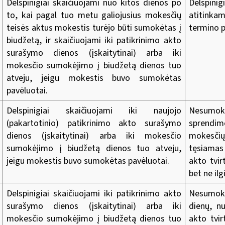
Delspinigiai skaičiuojami nuo kitos dienos po
Delspinig
to, kai pagal tuo metu galiojusius mokesčių
atitinka
teisės aktus mokestis turėjo būti sumokėtas į
termino 
biudžetą, ir skaičiuojami iki patikrinimo akto
surašymo dienos (įskaitytinai) arba iki
mokesčio sumokėjimo į biudžetą dienos tuo
atveju, jeigu mokestis buvo sumokėtas
pavėluotai.
Delspinigiai skaičiuojami iki naujojo
Nesumokė
(pakartotinio) patikrinimo akto surašymo
sprendim
dienos (įskaitytinai) arba iki mokesčio
mokesčių
sumokėjimo į biudžetą dienos tuo atveju,
tęsiamas
jeigu mokestis buvo sumokėtas pavėluotai.
akto tvi
bet ne ilg
Delspinigiai skaičiuojami iki patikrinimo akto
Nesumokė
surašymo dienos (įskaitytinai) arba iki
dienų, n
mokesčio sumokėjimo į biudžetą dienos tuo
akto tvi