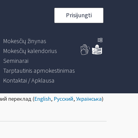
Prisijungti
Mokesčių žinynas
Mokesčių kalendorius
Seminarai
Tarptautinis apmokestinimas
Kontaktai / Apklausa
ний переклад (
English
,
Русский
,
Українська
)