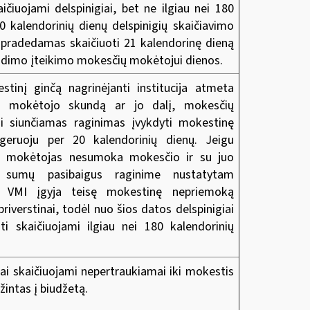
aičiuojami delspinigiai, bet ne ilgiau nei 180
0 kalendorinių dienų delspinigių skaičiavimo
 pradedamas skaičiuoti 21 kalendorinę dieną
ndimo įteikimo mokesčių mokėtojui dienos.
stinį ginčą nagrinėjanti institucija atmeta
ų mokėtojo skundą ar jo dalį, mokesčių
i siunčiamas raginimas įvykdyti mokestinę
 geruoju per 20 kalendorinių dienų. Jeigu
 mokėtojas nesumoka mokesčio ir su juo
ių sumų pasibaigus raginime nustatytam
, VMI įgyja teisę mokestinę nepriemoką
 priverstinai, todėl nuo šios datos delspinigiai
ti skaičiuojami ilgiau nei 180 kalendorinių
iai skaičiuojami nepertraukiamai iki mokestis
žintas į biudžetą.