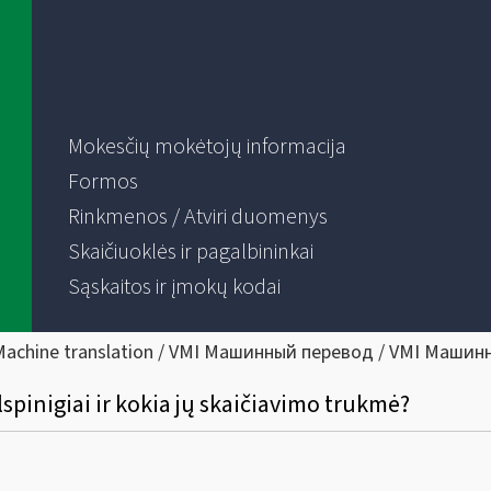
Mokesčių mokėtojų informacija
Formos
Rinkmenos / Atviri duomenys
Skaičiuoklės ir pagalbininkai
Sąskaitos ir įmokų kodai
Machine translation / VMI Машинный перевод / VMI Машин
pinigiai ir kokia jų skaičiavimo trukmė?