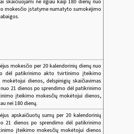
iai skaičiuojami ne ilgiau kaip 180 dienų nuo
mo mokesčio įstatyme numatyto sumokėjimo
pabaigos.
jus mokesčio per 20 kalendorinių dienų nuo
o dėl patikrinimo akto tvirtinimo įteikimo
 mokėtojui dienos, delspinigių skaičiavimas
 nuo 21 dienos po sprendimo dėl patikrinimo
rtinimo įteikimo mokesčių mokėtojui dienos,
iau nei 180 dienų.
jus apskaičiuotų sumų per 20 kalendorinių
uo 21 dienos po sprendimo dėl patikrinimo
rtinimo įteikimo mokesčių mokėtojui dienos