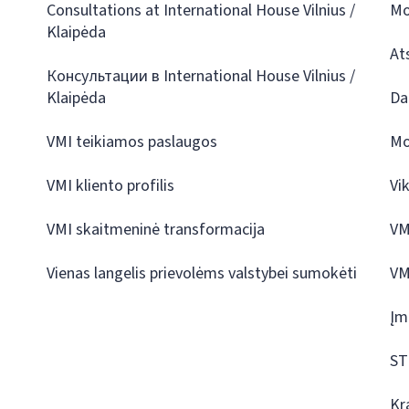
Consultations at International House Vilnius /
Mo
Klaipėda
At
Консультации в International House Vilnius /
Klaipėda
Da
VMI teikiamos paslaugos
Mo
VMI kliento profilis
Vi
VMI skaitmeninė transformacija
VM
Vienas langelis prievolėms valstybei sumokėti
VM
Įm
ST
Kr