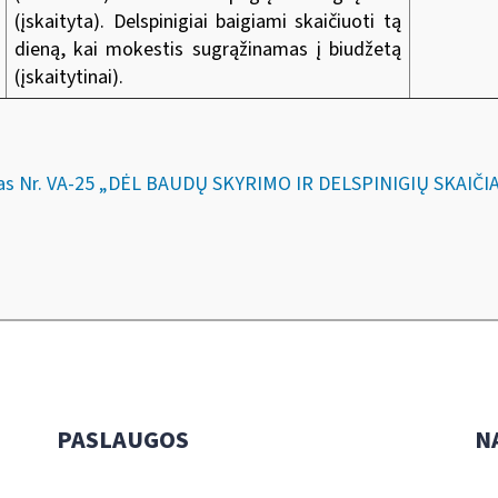
(įskaityta). Delspinigiai baigiami skaičiuoti tą
dieną, kai mokestis sugrąžinamas į biudžetą
(įskaitytinai).
kymas Nr. VA-25 „DĖL BAUDŲ SKYRIMO IR DELSPINIGIŲ SKA
PASLAUGOS
N