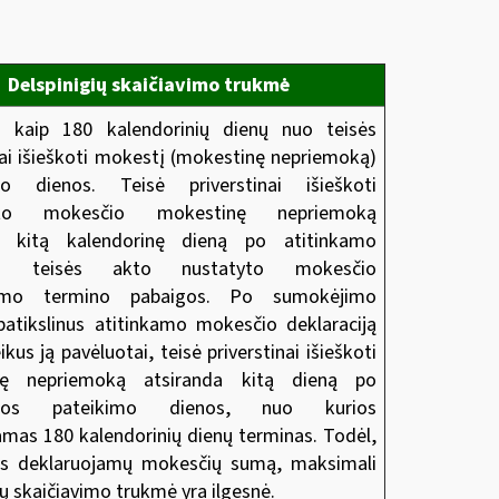
Delspinigių skaičiavimo trukmė
u kaip 180 kalendorinių dienų nuo teisės
nai išieškoti mokestį (mokestinę nepriemoką)
mo dienos. Teisė priverstinai išieškoti
oto mokesčio mokestinę nepriemoką
a kitą kalendorinę dieną
po atitinkamo
io teisės akto nustatyto mokesčio
imo termino pabaigos. Po sumokėjimo
patikslinus atitinkamo mokesčio deklaraciją
ikus ją pavėluotai, teisė priverstinai išieškoti
nę nepriemoką atsiranda kitą dieną po
cijos pateikimo dienos, nuo kurios
amas 180 kalendorinių dienų terminas. Todėl,
nus deklaruojamų mokesčių sumą, maksimali
ių skaičiavimo trukmė yra ilgesnė.