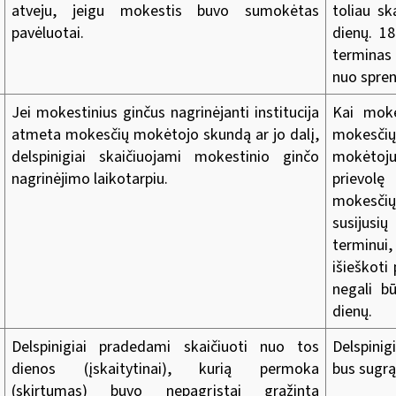
atveju, jeigu mokestis buvo sumokėtas
toliau sk
pavėluotai.
dienų. 18
terminas
nuo spre
Jei mokestinius ginčus nagrinėjanti institucija
Kai moke
atmeta mokesčių mokėtojo skundą ar jo dalį,
mokesči
delspinigiai skaičiuojami mokestinio ginčo
mokėtoju
nagrinėjimo laikotarpiu.
prievolę
mokesčių
susijus
terminui
išieškoti
negali bū
dienų.
Delspinigiai pradedami skaičiuoti nuo tos
Delspinig
dienos (įskaitytinai), kurią permoka
bus sugrą
(skirtumas) buvo nepagrįstai grąžinta