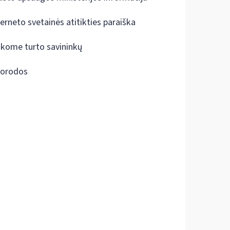
terneto svetainės atitikties paraiška
škome turto savininkų
orodos