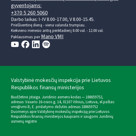
gyventojams:
+370 5 260 5060
Darbo laikas: I-IV 8.00-17.00, V 8.00-15.45.
Prieššventinę dieną - viena valanda trumpiau.
Kiekvieno mėnesio antrą penktadienį 8.00 val. - 12.00 val.
Mano VMI
Paklausimas per
Valstybinė mokesčių inspekcija prie Lietuvos
Respublikos finansų ministerijos
Biudžetinė įstaiga. Juridinio asmens kodas — 188659752,
adresas: Vasario 16-osios g. 14, 01107 Vilnius, Lietuva, el.paštas:
vmi@vmi.lt
, E. pristatymo dėžutės adresas 188659752
Duomenys apie Valstybinę mokesčių inspekciją prie Lietuvos
Respublikos finansų ministerijos kaupiami ir saugomi Juridinių
asmenų registre