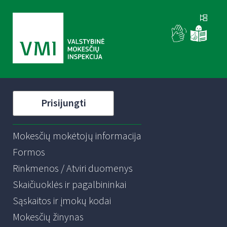
Prisijungti
Mokesčių mokėtojų informacija
Formos
Rinkmenos / Atviri duomenys
Skaičiuoklės ir pagalbininkai
Sąskaitos ir įmokų kodai
Mokesčių žinynas