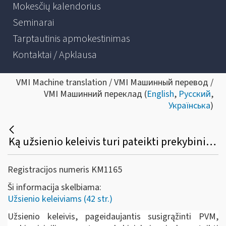
Mokesčių kalendorius
Seminarai
Tarptautinis apmokestinimas
Kontaktai / Apklausa
VMI Machine translation / VMI Машинный перевод /
VMI Машинний переклад (
English
,
Русский
,
Українська
)
Ką užsienio keleivis turi pateikti prekybininkui prekių įsigijimo metu, norėdamas susigrąžinti PVM?
Registracijos numeris KM1165
Ši informacija skelbiama:
Užsienio keleiviams (42 str.)
Užsienio keleivis, pageidaujantis susigrąžinti PVM,