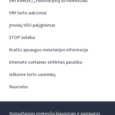
VMI kviečia į „Pasimatymą su mokesčiais“
VMI turto aukcionai
Įmonių VDU palyginimas
STOP šešėliui
Krašto apsaugos ministerijos informacija
Interneto svetainės atitikties paraiška
Ieškome turto savininkų
Nuorodos
Konsultacijos mokesčių klausimais ir paslaugos