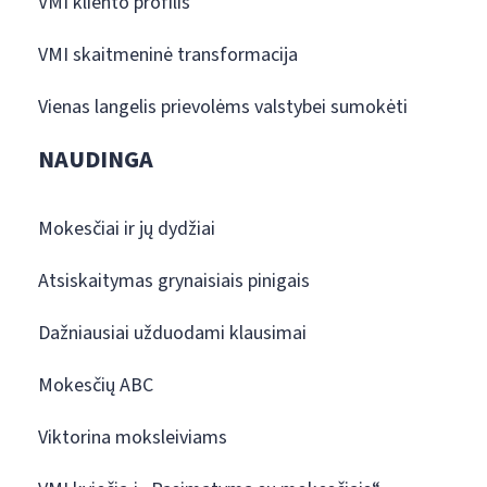
VMI kliento profilis
VMI skaitmeninė transformacija
Vienas langelis prievolėms valstybei sumokėti
NAUDINGA
Mokesčiai ir jų dydžiai
Atsiskaitymas grynaisiais pinigais
Dažniausiai užduodami klausimai
Mokesčių ABC
Viktorina moksleiviams