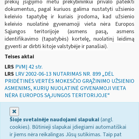
prekių įsigijimo metu prekybininkui privalo pateikti
dokumentus, pagal kuriuos galima nustatyti užsienio
keleivio tapatybę ir kuriais įrodoma, kad užsienio
keleivio nuolatinė gyvenamoji vieta nėra Europos
Sąjungos teritorijoje (asmens pasą, asmens
identifikavimo (tapatybės) kortelę, nuolatinį leidimą
gyventi ar dirbti kitoje valstybėje ir panašiai).
Teises aktai
LRS
PVMĮ 42 str.
LRS
LRV 2002-06-13 NUTARIMAS NR. 899 „DĖL
PRIDĖTINĖS VERTĖS MOKESČIO GRĄŽINIMO UŽSIENIO
ASMENIMS, KURIŲ NUOLATINĖ GYVENAMOJI VIETA
NĖRA EUROPOS SĄJUNGOS TERITORIJOJE“
Uždaryti
Šioje svetainėje naudojami slapukai
(angl.
cookies). Būtinieji slapukai įdiegiami automatiškai
ir jiems nėra reikalingas Jūsų sutikimas. Taip pat