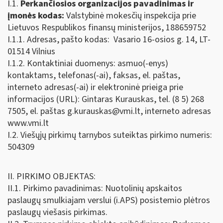
I.1.
Perkančiosios organizacijos pavadinimas ir
įmonės kodas:
Valstybinė mokesčių inspekcija prie
Lietuvos Respublikos finansų ministerijos, 188659752
I.1.1. Adresas, pašto kodas: Vasario 16-osios g. 14, LT-
01514 Vilnius
I.1.2. Kontaktiniai duomenys: asmuo(-enys)
kontaktams, telefonas(-ai), faksas, el. paštas,
interneto adresas(-ai) ir elektroninė prieiga prie
informacijos (URL): Gintaras Kurauskas, tel. (8 5) 268
7505, el. paštas
g.kurauskas@vmi.lt
, interneto adresas
www.vmi.lt
I.2. Viešųjų pirkimų tarnybos suteiktas pirkimo numeris:
504309
II. PIRKIMO OBJEKTAS:
II.1. Pirkimo pavadinimas: Nuotolinių apskaitos
paslaugų smulkiajam verslui (i.APS) posistemio plėtros
paslaugų viešasis pirkimas.