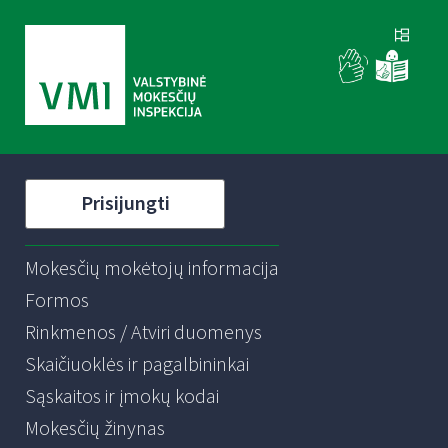
Prisijungti
Mokesčių mokėtojų informacija
Formos
Rinkmenos / Atviri duomenys
Skaičiuoklės ir pagalbininkai
Sąskaitos ir įmokų kodai
Mokesčių žinynas