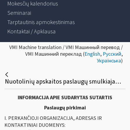
Mokesčių kalendorius
Seminarai
Tarptautinis apmokestinimas
Kontaktai / Apklausa
VMI Machine translation / VMI Машинный перевод /
VMI Машинний переклад (
English
,
Русский
,
Українська
)
Nuotolinių apskaitos paslaugų smulkiajam verslui (i.APS) posistemio plėtros paslaugų viešasis pirkimas
INFORMACIJA APIE SUDARYTAS SUTARTIS
Paslaugų pirkimai
I. PERKANČIOJI ORGANIZACIJA, ADRESAS IR
KONTAKTINIAI DUOMENYS: