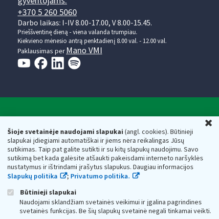
gyventojams:
+370 5 260 5060
Darbo laikas: I-IV 8.00-17.00, V 8.00-15.45.
Prieššventinę dieną - viena valanda trumpiau.
Kiekvieno mėnesio antrą penktadienį 8.00 val. - 12.00 val.
Mano VMI
Paklausimas per
Valstybinė mokesčių inspekcija prie Lietuvos
U
Respublikos finansų ministerijos
Šioje svetainėje naudojami slapukai
(angl. cookies). Būtinieji
slapukai įdiegiami automatiškai ir jiems nėra reikalingas Jūsų
Biudžetinė įstaiga. Juridinio asmens kodas — 188659752,
sutikimas. Taip pat galite sutikti ir su kitų slapukų naudojimu. Savo
adresas: Vasario 16-osios g. 14, 01107 Vilnius, Lietuva, el.paštas:
sutikimą bet kada galėsite atšaukti pakeisdami interneto naršyklės
vmi@vmi.lt
, E. pristatymo dėžutės adresas 188659752
nustatymus ir ištrindami įrašytus slapukus. Daugiau informacijos
Duomenys apie Valstybinę mokesčių inspekciją prie Lietuvos
Slapukų politika
;
Privatumo politika.
Respublikos finansų ministerijos kaupiami ir saugomi Juridinių
asmenų registre
Būtinieji slapukai
Naudojami sklandžiam svetainės veikimui ir įgalina pagrindines
svetainės funkcijas. Be šių slapukų svetainė negali tinkamai veikti.