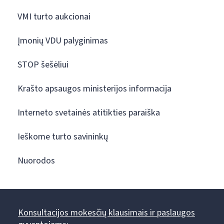
VMI turto aukcionai
Įmonių VDU palyginimas
STOP šešėliui
Krašto apsaugos ministerijos informacija
Interneto svetainės atitikties paraiška
Ieškome turto savininkų
Nuorodos
Konsultacijos mokesčių klausimais ir paslaugos