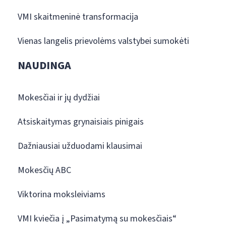
VMI skaitmeninė transformacija
Vienas langelis prievolėms valstybei sumokėti
NAUDINGA
Mokesčiai ir jų dydžiai
Atsiskaitymas grynaisiais pinigais
Dažniausiai užduodami klausimai
Mokesčių ABC
Viktorina moksleiviams
VMI kviečia į „Pasimatymą su mokesčiais“