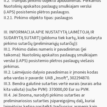
II.2. Trumpas pirkimo objekto apibūdinimas: Perkamos
Nuotolinių apskaitos paslaugų smulkiajam verslui
(i.APS) posistemio plėtros paslaugos.
II.2.1. Pirkimo objekto tipas: paslaugos
III. INFORMACIJA APIE NUSTATYTĄ LAIMĖTOJĄ IR
SUDARYTĄ SUTARTĮ (pildoma tiek kartų, kiek sudaryta
pirkimo sutarčių (preliminariųjų sutarčių)):
III.1. Pirkimo dalies numeris ir pavadinimas (jei
taikoma): Nuotolinių apskaitos paslaugų smulkiajam
verslui (i.APS) posistemio plėtros paslaugų viešasis
pirkimas.
III.2. Laimėjusio dalyvio pavadinimas ir įmonės kodas
arba vardas ir pavardė: UAB „Insoft“, 302294870.
III.3. Bendra galutinė sutarties vertė eurais (eurais arba
kita valiuta) (su/be PVM): 370000,00 Eur su PVM.
III.4. Jei žinoma, nurodyti pirkimo sutarties ar
preliminariosios sutarties įsipareigojimų dalį, kuriai
laimėtojas ketina pasitelkti trečiuosius asmenis kaip