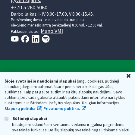
gyventojams:
+370 5 260 5060
Darbo laikas: I-IV 8.00-17.00, V 8.00-15.45.
Prieššventinę dieną - viena valanda trumpiau.
Kiekvieno mėnesio antrą penktadienį 8.00 val. - 12.00 val.
Mano VMI
Paklausimas per
Valstybinė mokesčių inspekcija prie Lietuvos
U
Respublikos finansų ministerijos
Šioje svetainėje naudojami slapukai
(angl. cookies). Būtinieji
slapukai įdiegiami automatiškai ir jiems nėra reikalingas Jūsų
Biudžetinė įstaiga. Juridinio asmens kodas — 188659752,
sutikimas. Taip pat galite sutikti ir su kitų slapukų naudojimu. Savo
adresas: Vasario 16-osios g. 14, 01107 Vilnius, Lietuva, el.paštas:
sutikimą bet kada galėsite atšaukti pakeisdami interneto naršyklės
vmi@vmi.lt
, E. pristatymo dėžutės adresas 188659752
nustatymus ir ištrindami įrašytus slapukus. Daugiau informacijos
Duomenys apie Valstybinę mokesčių inspekciją prie Lietuvos
Slapukų politika
;
Privatumo politika.
Respublikos finansų ministerijos kaupiami ir saugomi Juridinių
asmenų registre
Būtinieji slapukai
Naudojami sklandžiam svetainės veikimui ir įgalina pagrindines
svetainės funkcijas. Be šių slapukų svetainė negali tinkamai veikti.