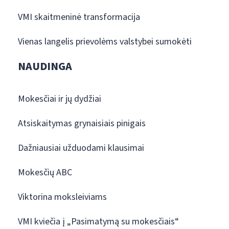
VMI skaitmeninė transformacija
Vienas langelis prievolėms valstybei sumokėti
NAUDINGA
Mokesčiai ir jų dydžiai
Atsiskaitymas grynaisiais pinigais
Dažniausiai užduodami klausimai
Mokesčių ABC
Viktorina moksleiviams
VMI kviečia į „Pasimatymą su mokesčiais“