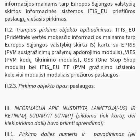
informacijos mainams tarp Europos Sąjungos valstybių
skirtos informacinės sistemos ITIS_EU priežiūros
paslaugų viešasis pirkimas.
II.2.
Trumpas pirkimo objekto apibūdinimas
: ITIS_EU
(Pridėtinės vertės mokesčio informacijos mainams tarp
Europos Sąjungos valstybių skirta IS) kartu su EPRIS
(PVM susigražinimų prašymų apdorojimo modulis), VIES
(PVM kodų tikrinimo modulis), OSS (One Stop Shop
modulis) bei ITIS_EU TF (PVM grąžinimo užsienio
keleiviui modulis) moduliais priežiūros paslaugos.
II.2.3.
Pirkimo objekto tipas
: paslaugos.
III.
INFORMACIJA APIE NUSTATYTĄ LAIMĖTOJĄ(-US) IR
KETINIMĄ SUDARYTI SUTARTĮ (pildoma tiek kartų, dėl
kiek pirkimo dalių buvo priimti sprendimai)
:
III.1.
Pirkimo dalies numeris ir pavadinimas (jei