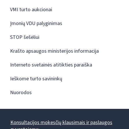
VMI turto aukcionai
Įmonių VDU palyginimas
STOP šešėliui
Krašto apsaugos ministerijos informacija
Interneto svetainės atitikties paraiška
Ieškome turto savininkų
Nuorodos
Konsultacijos mokesčių klausimais ir paslaugos