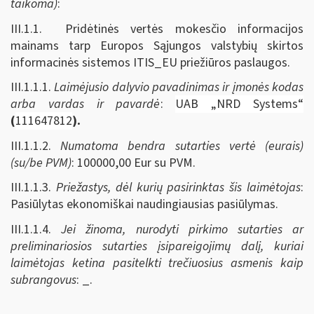
taikoma)
:
III.1.1.
Pridėtinės vertės mokesčio informacijos
mainams tarp Europos Sąjungos valstybių skirtos
informacinės sistemos ITIS_EU priežiūros paslaugos.
III.1.1.1.
Laimėjusio dalyvio pavadinimas ir įmonės kodas
arba vardas ir pavardė
:
UAB „NRD Systems“
(
111647812
).
III.1.1.2.
Numatoma bendra sutarties vertė (eurais)
(su/be PVM)
: 100000,00 Eur su PVM.
III.1.1.3.
Priežastys, dėl kurių pasirinktas šis laimėtojas
:
Pasiūlytas ekonomiškai naudingiausias pasiūlymas.
III.1.1.4.
Jei žinoma, nurodyti pirkimo sutarties ar
preliminariosios sutarties įsipareigojimų dalį, kuriai
laimėtojas ketina pasitelkti trečiuosius asmenis kaip
subrangovus
: _.