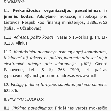
DUOMENYS
:
I.1.
Perkančiosios organizacijos pavadinimas ir
įmonės kodas
: Valstybinė mokesčių inspekcija prie
Lietuvos Respublikos finansų ministerijos, 188659752
(toliau – Užsakovas).
I.1.1.
Adresas, pašto kodas
: Vasario 16-osios g. 14, LT-
01107 Vilnius.
I.1.2.
Kontaktiniai duomenys: asmuo(-enys) kontaktams,
telefonas(-ai), faksas, el. paštas, interneto adresas(-ai) ir
elektroninė prieiga prie informacijos (URL)
: Giedrė
Panavienė, tel. (8 5) 268 7909, el. paštas
g.panaviene@vmi.lt
, interneto adresas www.vmi.lt.
I.2.
Viešųjų pirkimų tarnybos suteiktas pirkimo numeris
:
621076.
II.
PIRKIMO OBJEKTAS
:
II.1.
Pirkimo pavadinimas
: Pridėtinės vertės mokesčio