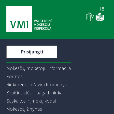
Prisijungti
Mokesčių mokėtojų informacija
Formos
Rinkmenos / Atviri duomenys
Skaičiuoklės ir pagalbininkai
Sąskaitos ir įmokų kodai
Mokesčių žinynas