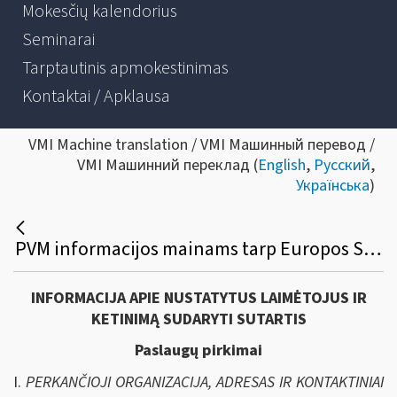
Mokesčių kalendorius
Seminarai
Tarptautinis apmokestinimas
Kontaktai / Apklausa
VMI Machine translation / VMI Машинный перевод /
VMI Машинний переклад (
English
,
Русский
,
Українська
)
PVM informacijos mainams tarp Europos Sąjungos valstybių skirtos informacinės sistemos ITIS_EU priežiūros paslaugų viešasis pirkimas
INFORMACIJA APIE NUSTATYTUS LAIMĖTOJUS IR
KETINIMĄ SUDARYTI SUTARTIS
Paslaugų pirkimai
I.
PERKANČIOJI ORGANIZACIJA, ADRESAS IR KONTAKTINIAI