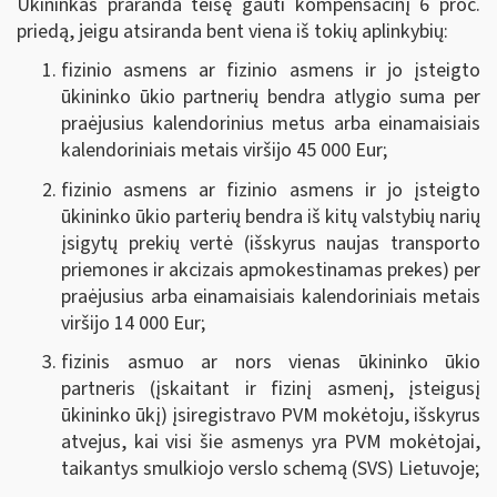
Ūkininkas praranda teisę gauti kompensacinį 6 proc.
priedą, jeigu atsiranda bent viena iš tokių aplinkybių:
fizinio asmens ar fizinio asmens ir jo įsteigto
ūkininko ūkio partnerių bendra atlygio suma per
praėjusius kalendorinius metus arba einamaisiais
kalendoriniais metais viršijo 45 000 Eur;
fizinio asmens ar fizinio asmens ir jo įsteigto
ūkininko ūkio parterių bendra iš kitų valstybių narių
įsigytų prekių vertė (išskyrus naujas transporto
priemones ir akcizais apmokestinamas prekes) per
praėjusius arba einamaisiais kalendoriniais metais
viršijo 14 000 Eur;
fizinis asmuo ar nors vienas ūkininko ūkio
partneris (įskaitant ir fizinį asmenį, įsteigusį
ūkininko ūkį) įsiregistravo PVM mokėtoju,
išskyrus
atvejus, kai visi šie asmenys yra PVM mokėtojai,
taikantys smulkiojo verslo schemą (SVS) Lietuvoje
;