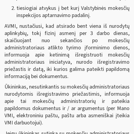
tiesiogiai atvykus į bet kurį Valstybinės mokesčių
inspekcijos aptarnavimo padalinį.
AVMI, nustačiusi,
kad atsirado bent viena iš nurodytų
aplinkybių
, tokį fizinį asmenį per 3 darbo dienas,
skaičiuojant nuo sekančios po mokesčių
administratoriaus atlikto tyrimo įforminimo dienos,
informuoja apie ketinimą išregistruoti mokesčių
administratoriaus iniciatyva, nurodo išregistravimo
priežastis ir datą, iki kurios galima pateikti papildomą
informaciją bei dokumentus.
Ūkininkas, nesutinkantis su mokesčių administratoriaus
nurodytomis išregistravimo priežastimis, informuoja
apie tai mokesčių administratorių ir pateikia
papildomus dokumentus ir / ar argumentus (per Mano
VMI, elektroniniu paštu, paštu arba asmeniškai įteikia
VMI darbuotojui).
Jeigu ūkininkas sutinka su mokesčių administratoriaus