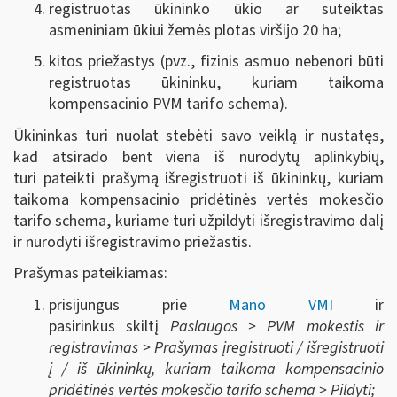
registruotas ūkininko ūkio ar suteiktas
asmeniniam ūkiui žemės plotas viršijo 20 ha;
kitos priežastys (pvz., fizinis asmuo nebenori būti
registruotas ūkininku, kuriam taikoma
kompensacinio PVM tarifo schema).
Ūkininkas turi nuolat stebėti savo veiklą ir nustatęs,
kad atsirado bent viena iš nurodytų aplinkybių
,
turi pateikti prašymą išregistruoti iš ūkininkų, kuriam
taikoma kompensacinio pridėtinės vertės mokesčio
tarifo schema, kuriame turi užpildyti išregistravimo dalį
ir nurodyti išregistravimo priežastis.
Prašymas pateikiamas:
prisijungus prie
Mano VMI
ir
pasirinkus skiltį
Paslaugos > PVM mokestis ir
registravimas > Prašymas įregistruoti / išregistruoti
į / iš ūkininkų, kuriam taikoma kompensacinio
pridėtinės vertės mokesčio tarifo schema > Pildyti;