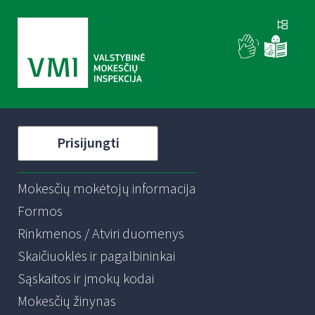
Prisijungti
Mokesčių mokėtojų informacija
Formos
Rinkmenos / Atviri duomenys
Skaičiuoklės ir pagalbininkai
Sąskaitos ir įmokų kodai
Mokesčių žinynas