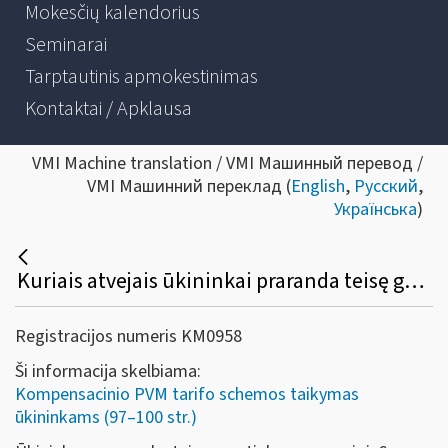
Mokesčių kalendorius
Seminarai
Tarptautinis apmokestinimas
Kontaktai / Apklausa
VMI Machine translation / VMI Машинный перевод /
VMI Машинний переклад (
English
,
Русский
,
Українська
)
Kuriais atvejais ūkininkai praranda teisę gauti kompensacinį PVM priedą ir kokia tvarka yra išregistruojami iš ūkininkų, kuriems taikoma kompensacinio PVM tarifo schema, registro?
Registracijos numeris KM0958
Ši informacija skelbiama:
Kompensacinio PVM tarifo schemos taikymas
ūkininkams (97–100 str.)