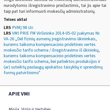
nurodytomis išregistravimo priežastimis, tai jis apie tai
taip pat turi informuoti mokesčių administratorių.
Teises aktai
LRS
PVMĮ 98 str.
LRS
VMI PRIE FM Viršininko 2014-05-02 įsakymas Nr.
VA-26 „Dėl fizinių asmenų įregistravimo ūkininkais,
kuriems taikoma kompensacinio pridėtinės vertės
mokesčio tarifo schema / išregistravimo iš ūkininkų,
kuriems taikoma kompensacinio pridėtinės vertės
mokesčio tarifo schema, bei patiektos produkcijos ir
(ar) suteiktų paslaugų apskaitos taisyklių ir sprendimų
formų patvirtinimo"
APIE VMI
Misija, Vizija ir Vertybės