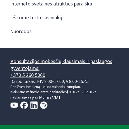
Interneto svetainės atitikties paraiška
Ieškome turto savininkų
Nuorodos
Konsultacijos mokesčių klausimais ir paslaugos
gyventojams:
+370 5 260 5060
Darbo laikas: I-IV 8.00-17.00, V 8.00-15.45.
Prieššventinę dieną - viena valanda trumpiau.
Kiekvieno mėnesio antrą penktadienį 8.00 val. - 12.00 val.
Mano VMI
Paklausimas per