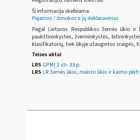
Registracijos numeris KM0788
Ši informacija skelbiama:
Pajamos / išmokos ir jų deklaravimas
Pagal Lietuvos Respublikos žemės ūkio ir k
paukštininkystės, žvėrininkystės, bitininkyst
klasifikatorių, tiek ūkyje užaugintos sraigės, 
Teises aktai
LRS
GPMĮ 2 str. 33 p.
LRS
LR žemės ūkio, maisto ūkio ir kaimo plėt