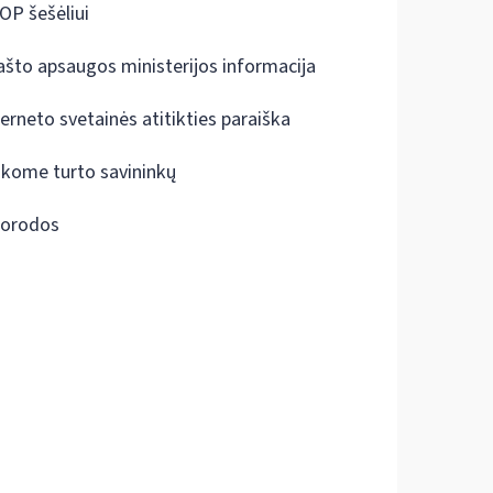
OP šešėliui
ašto apsaugos ministerijos informacija
terneto svetainės atitikties paraiška
škome turto savininkų
orodos