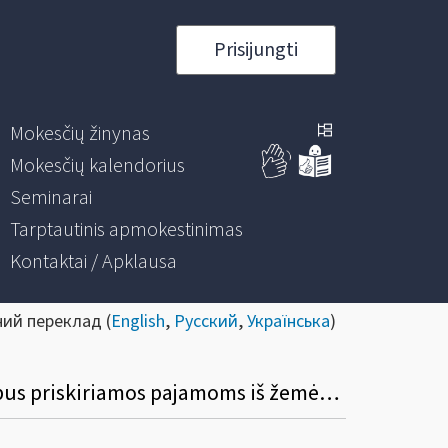
Prisijungti
Mokesčių žinynas
Mokesčių kalendorius
Seminarai
Tarptautinis apmokestinimas
Kontaktai / Apklausa
ний переклад (
English
,
Русский
,
Українська
)
Ar ūkininkui pardavus savo ūkyje užaugintas sraiges ir pievagrybius, gautos pajamos bus priskiriamos pajamoms iš žemės ūkio veiklos?