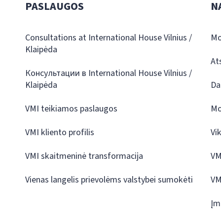
PASLAUGOS
N
Consultations at International House Vilnius /
Mo
Klaipėda
At
Консультации в International House Vilnius /
Klaipėda
Da
VMI teikiamos paslaugos
Mo
VMI kliento profilis
Vi
VMI skaitmeninė transformacija
VM
Vienas langelis prievolėms valstybei sumokėti
VM
Įm