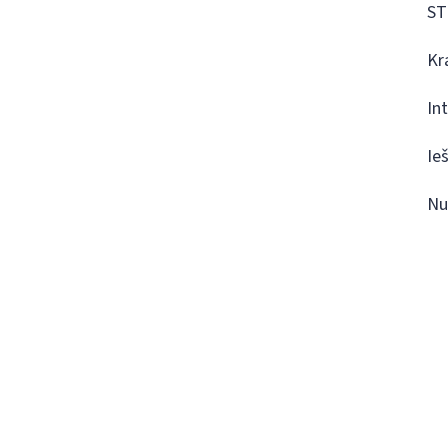
ST
Kr
In
Ie
Nu