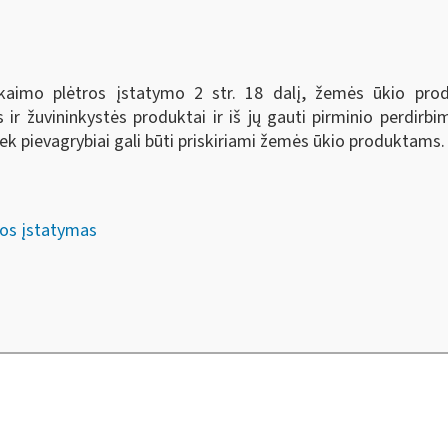
aimo plėtros įstatymo 2 str. 18 dalį, žemės ūkio produk
ės ir žuvininkystės produktai ir iš jų gauti pirminio perdir
tiek pievagrybiai gali būti priskiriami žemės ūkio produktams.
ros įstatymas