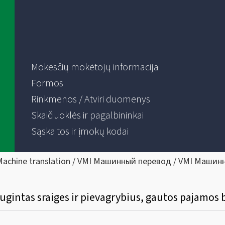
Mokesčių mokėtojų informacija
Formos
Rinkmenos / Atviri duomenys
Skaičiuoklės ir pagalbininkai
Sąskaitos ir įmokų kodai
Machine translation / VMI Машинный перевод / VMI Машин