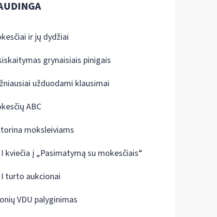
AUDINGA
kesčiai ir jų dydžiai
siskaitymas grynaisiais pinigais
žniausiai užduodami klausimai
kesčių ABC
ktorina moksleiviams
I kviečia į „Pasimatymą su mokesčiais“
I turto aukcionai
onių VDU palyginimas