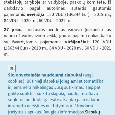
stebėtojų taryboje ar valdyboje, paskolų komitete, iš
darbdavio pagal autorines sutartis gautomis
pajamomis
neviršija
: 120 VDU (136344 Eur) - 2019 m.,
84 VDU - 2020 m., 60 VDU - 2021 m.
27 proc
.- mažosios bendrijos vadovo (nesančio jos
nariu) už vadovavimo veiklą gautai pajamų daliai, kartu
su išvardytomis pajamomis
viršijančiai
: 120 VDU
(136344 Eur) - 2019 m., 84 VDU - 2020 m., 60 VDU - 2021
m.
Uždaryti
Šioje svetainėje naudojami slapukai
(angl.
cookies). Būtinieji slapukai įdiegiami automatiškai
ir jiems nėra reikalingas Jūsų sutikimas. Taip pat
galite sutikti ir su kitų slapukų naudojimu. Savo
sutikimą bet kada galėsite atšaukti pakeisdami
interneto naršyklės nustatymus ir ištrindami
įrašytus slapukus. Daugiau informacijos
Slapukų