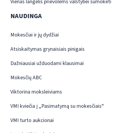
Vienas langelis prievolėms valstybei sumokėti
NAUDINGA
Mokesčiai ir jų dydžiai
Atsiskaitymas grynaisiais pinigais
Dažniausiai užduodami klausimai
Mokesčių ABC
Viktorina moksleiviams
VMI kviečia į „Pasimatymą su mokesčiais“
VMI turto aukcionai