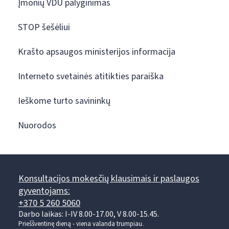
Įmonių VDU palyginimas
STOP šešėliui
Krašto apsaugos ministerijos informacija
Interneto svetainės atitikties paraiška
Ieškome turto savininkų
Nuorodos
Konsultacijos mokesčių klausimais ir paslaugos
gyventojams:
+370 5 260 5060
Darbo laikas: I-IV 8.00-17.00, V 8.00-15.45.
Prieššventinę dieną - viena valanda trumpiau.