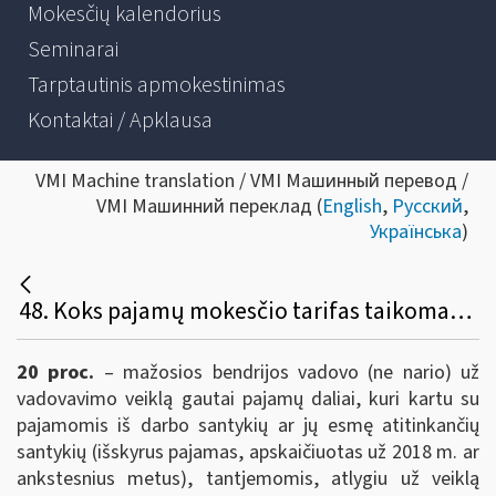
Mokesčių kalendorius
Seminarai
Tarptautinis apmokestinimas
Kontaktai / Apklausa
VMI Machine translation / VMI Машинный перевод /
VMI Машинний переклад (
English
,
Русский
,
Українська
)
48. Koks pajamų mokesčio tarifas taikomas mažųjų bendrijų vadovų (ne narių) pagal civilinę paslaugų sutartį už vadovavimo veiklą gautoms pajamoms?
20 proc.
– mažosios bendrijos vadovo (ne nario) už
vadovavimo veiklą gautai pajamų daliai, kuri kartu su
pajamomis iš darbo santykių ar jų esmę atitinkančių
santykių (išskyrus pajamas, apskaičiuotas už 2018 m. ar
ankstesnius metus), tantjemomis, atlygiu už veiklą