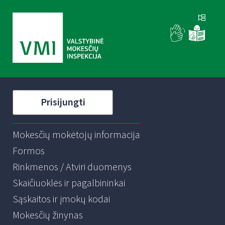
Prisijungti
Mokesčių mokėtojų informacija
Formos
Rinkmenos / Atviri duomenys
Skaičiuoklės ir pagalbininkai
Sąskaitos ir įmokų kodai
Mokesčių žinynas