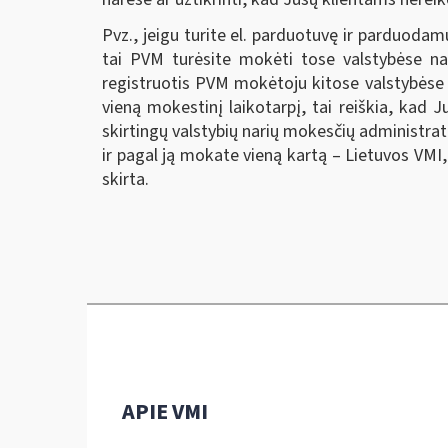
Pvz., jeigu turite el. parduotuvę ir parduodamu
tai PVM turėsite mokėti tose valstybėse nar
registruotis PVM mokėtoju kitose valstybėse na
vieną mokestinį laikotarpį, tai reiškia, kad J
skirtingų valstybių narių mokesčių administra
ir pagal ją mokate vieną kartą – Lietuvos VMI
skirta.
APIE VMI