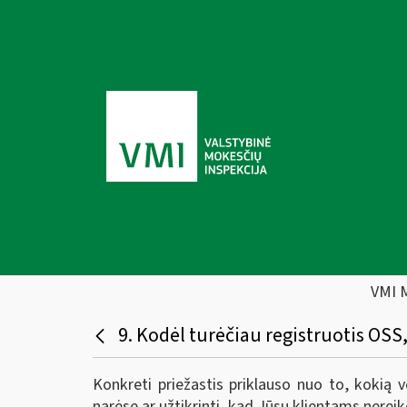
VMI 
9. Kodėl turėčiau registruotis OSS,
Konkreti priežastis priklauso nuo to, kokią 
narėse ar užtikrinti, kad Jūsų klientams nerei