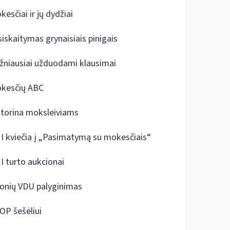
kesčiai ir jų dydžiai
siskaitymas grynaisiais pinigais
žniausiai užduodami klausimai
kesčių ABC
ktorina moksleiviams
I kviečia į „Pasimatymą su mokesčiais“
I turto aukcionai
onių VDU palyginimas
OP šešėliui