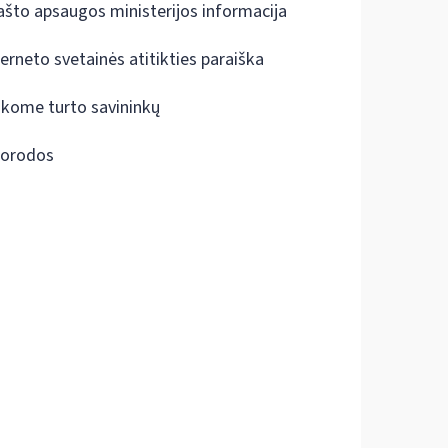
ašto apsaugos ministerijos informacija
terneto svetainės atitikties paraiška
škome turto savininkų
orodos