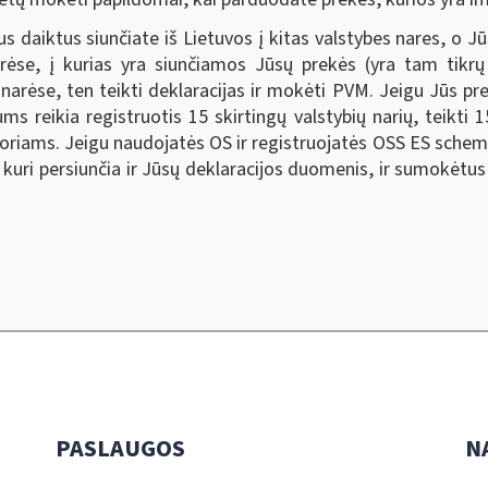
s daiktus siunčiate iš Lietuvos į kitas valstybes nares, o J
ėse, į kurias yra siunčiamos Jūsų prekės (yra tam tikrų 
rėse, ten teikti deklaracijas ir mokėti PVM. Jeigu Jūs prek
ums reikia registruotis 15 skirtingų valstybių narių, teikt
toriams. Jeigu naudojatės OS ir registruojatės OSS ES schem
, kuri persiunčia ir Jūsų deklaracijos duomenis, ir sumokėt
PASLAUGOS
N