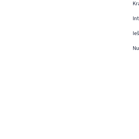
Kr
In
Ie
Nu