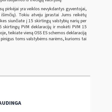
ūsų pirkėjai yra veiklos nevykdantys gyventojai,
išimčių). Tokiu atveju įprastai Jums reikėtų
es siunčiate į 15 skirtingų valstybių narių per
i 15 skirtingų PVM deklaracijų ir mokėti PVM 15
oje, teikiate vieną OSS ES schemos deklaraciją
us pinigus toms valstybėms narėms, kurioms tai
AUDINGA