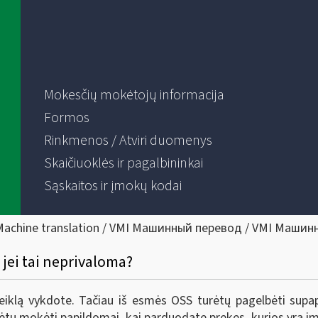
Mokesčių mokėtojų informacija
Formos
Rinkmenos / Atviri duomenys
Skaičiuoklės ir pagalbininkai
Sąskaitos ir įmokų kodai
Machine translation / VMI Машинный перевод / VMI Машин
 jei tai neprivaloma?
veiklą vykdote. Tačiau iš esmės OSS turėtų pagelbėti supap
kėtų mokėti papildomai, kai parduodate prekes, kurios yra im