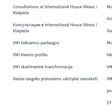
Consultations at International House Vilnius /
Mo
Klaipėda
At
Консультации в International House Vilnius /
Klaipėda
Da
VMI teikiamos paslaugos
Mo
VMI kliento profilis
Vi
VMI skaitmeninė transformacija
VM
Vienas langelis prievolėms valstybei sumokėti
VM
Įm
ST