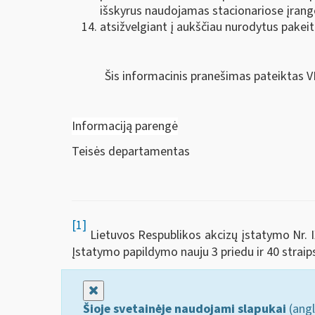
išskyrus naudojamas stacionariose įrang
atsižvelgiant į aukščiau nurodytus pakeiti
Šis informacinis pranešimas pateiktas V
Informaciją parengė
Teisės departamentas
[1]
Lietuvos Respublikos akcizų įstatymo Nr. IX-
Įstatymo papildymo nauju 3 priedu ir 40 straip
Uždaryti
Šioje svetainėje naudojami slapukai
(angl