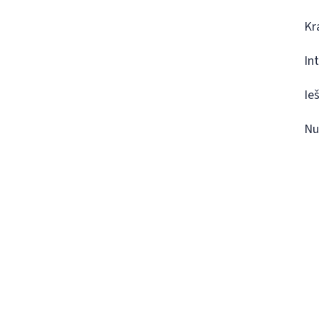
Kr
In
Ie
Nu