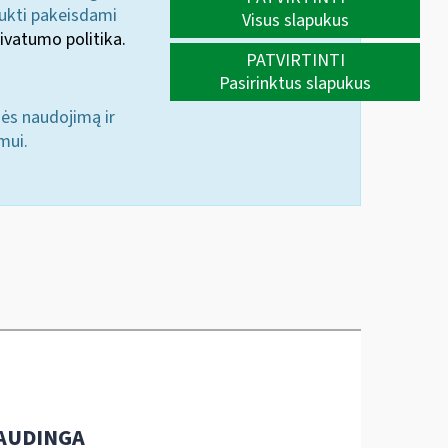
aukti pakeisdami
Visus slapukus
ivatumo politika.
PATVIRTINTI
Pasirinktus slapukus
nės naudojimą ir
mui.
AUDINGA