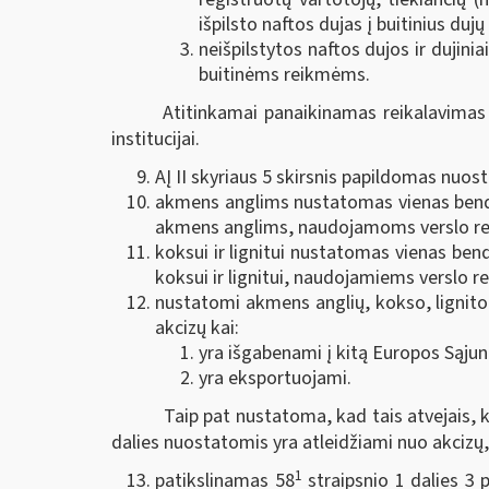
išpilsto naftos dujas į buitinius dujų
neišpilstytos naftos dujos ir dujinia
buitinėms reikmėms.
Atitinkamai panaikinamas reikalavimas 
institucijai.
AĮ II skyriaus 5 skirsnis papildomas nuos
akmens anglims nustatomas vienas bendra
akmens anglims, naudojamoms verslo reik
koksui ir lignitui nustatomas vienas ben
koksui ir lignitui, naudojamiems verslo re
nustatomi akmens anglių, kokso, lignito ir
akcizų kai:
yra išgabenami į kitą Europos Sąjun
yra eksportuojami.
Taip pat nustatoma, kad tais atvejais, k
dalies nuostatomis yra atleidžiami nuo akcizų, 
1
patikslinamas 58
straipsnio 1 dalies 3 