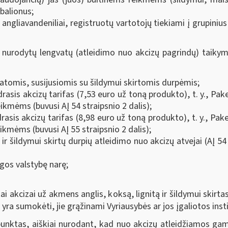
 balionus;
i angliavandeniliai, registruotų vartotojų tiekiami į grupinius 
nurodytų lengvatų (atleidimo nuo akcizų pagrindų) taikymo 
tatomis, susijusiomis su šildymui skirtomis durpėmis;
sis akcizų tarifas (7,53 euro už toną produkto), t. y., Pak
mėms (buvusi AĮ 54 straipsnio 2 dalis);
drasis akcizų tarifas (8,98 euro už toną produkto), t. y., P
ikmėms (buvusi AĮ 55 straipsnio 2 dalis);
 šildymui skirtų durpių atleidimo nuo akcizų atvejai (AĮ 54 s
gos valstybę narę;
ai akcizai už akmens anglis, koksą, lignitą ir šildymui skirta
yra sumokėti, jie grąžinami Vyriausybės ar jos įgaliotos inst
punktas, aiškiai nurodant, kad nuo akcizų atleidžiamos gam