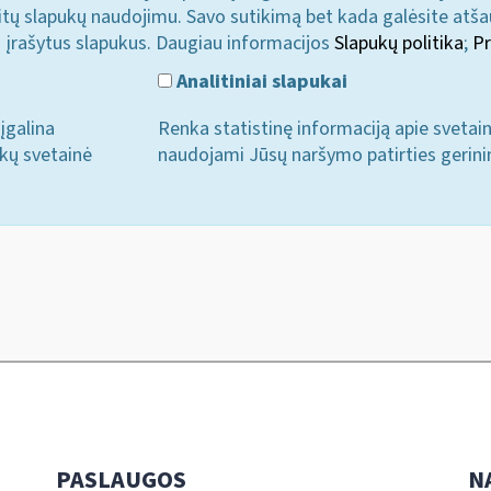
u kitų slapukų naudojimu. Savo sutikimą bet kada galėsite atš
i įrašytus slapukus. Daugiau informacijos
Slapukų politika
;
Pr
Analitiniai slapukai
įgalina
Renka statistinę informaciją apie svetai
ukų svetainė
naudojami Jūsų naršymo patirties gerini
PASLAUGOS
N