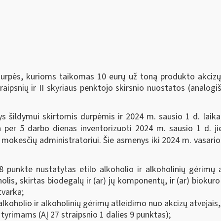
durpės, kurioms taikomas 10 eurų už toną produkto akciz
raipsnių ir II skyriaus penktojo skirsnio nuostatos (analo
 šildymui skirtomis durpėmis ir 2024 m. sausio 1 d. laikant
 per 5 darbo dienas inventorizuoti 2024 m. sausio 1 d. ji
i mokesčių administratoriui. Šie asmenys iki 2024 m. vasario
 punkte nustatytas etilo alkoholio ir alkoholinių gėrimų a
olis, skirtas biodegalų ir (ar) jų komponentų, ir (ar) bioku
tvarka;
 alkoholio ir alkoholinių gėrimų atleidimo nuo akcizų atvejai
 tyrimams (AĮ 27 straipsnio 1 dalies 9 punktas);