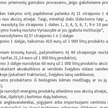
inos priemonių gamybos procesams, jeigu galutiniame produ
ies taikymo sritį papildomai patenka AĮ 21 straipsnio 1 da
o nuo akcizų atvejai. Taigi, minėtoji dalis išdėstoma taip:
nurodytą šio straipsnio 1 dalies 1, 3, 4, 5, 6, 7, 9
ir 10
pun
kymo tvarką nustato Vyriausybė ar jos įgaliota institucija“;
 nurodytiems AĮ 37 straipsnio 1 ir 2 dalyje:
snio 1 dalyje, taikomas 410 eurų už 1 000 litrų produkto ak
tiniam krosnių kurui), pažymėtiems AĮ 44 straipsnyje nust
tarifas 21,14 euro už 1 000 litrų produkto);
o 3 dalyje nurodytas 60 eurų už 1 000 litrų produkto akcizų 
įskaitant akvakultūros ar verslinės žvejybos vidaus vand
e (įskaitant traktorius), žvejybos laivų varikliuose;
ams produktams iš biologinės kilmės medžiagų ar su jų p
);
je nurodyti energinių produktų atleidimo nuo akcizų atvejai, t
iai, išpilstyti į buitinius dujų balionus;
niai angliavandeniliai, įsigyjami arba importuojami centrin
(naudojančių) jas (juos) buitinėms reikmėms (šildymui, mais