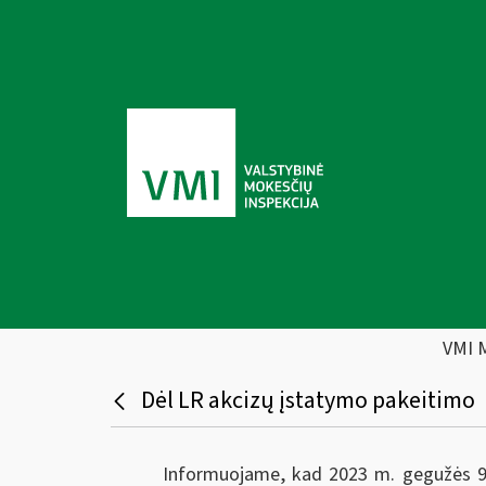
VMI 
Dėl LR akcizų įstatymo pakeitimo
Informuojame, kad 2023 m. gegužės 9 d