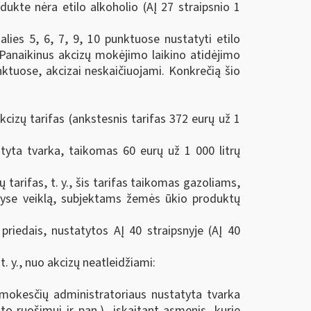
kte nėra etilo alkoholio (AĮ 27 straipsnio 1
lies 5, 6, 7, 9, 10 punktuose nustatyti etilo
 „Panaikinus akcizų mokėjimo laikino atidėjimo
ktuose, akcizai neskaičiuojami. Konkrečią šio
cizų tarifas (ankstesnis tarifas 372 eurų už 1
atyta tvarka, taikomas 60 eurų už 1 000 litrų
tarifas, t. y., šis tarifas taikomas gazoliams,
enyse veiklą, subjektams žemės ūkio produktų
riedais, nustatytos AĮ 40 straipsnyje (AĮ 40
. y., nuo akcizų neatleidžiami:
io mokesčių administratoriaus nustatyta tvarka
to ruošimui ir pan.), įskaitant asmenis, kurie