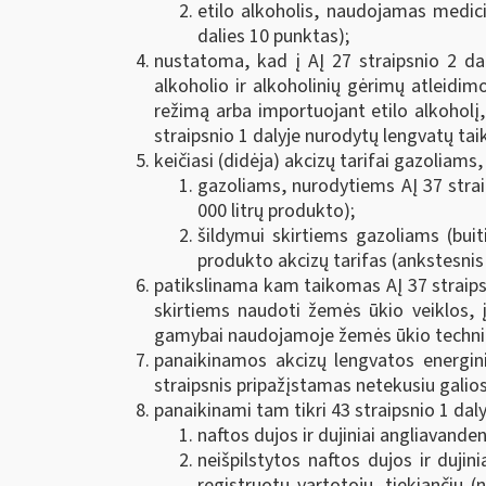
etilo alkoholis, naudojamas medic
dalies 10 punktas);
nustatoma, kad į AĮ 27 straipsnio 2 dal
alkoholio ir alkoholinių gėrimų atleidim
režimą arba importuojant etilo alkoholį, 
straipsnio 1 dalyje nurodytų lengvatų tai
keičiasi (didėja) akcizų tarifai gazoliams,
gazoliams, nurodytiems AĮ 37 straip
000 litrų produkto);
šildymui skirtiems gazoliams (bui
produkto akcizų tarifas (ankstesnis 
patikslinama kam taikomas AĮ 37 straipsni
skirtiems naudoti žemės ūkio veiklos, 
gamybai naudojamoje žemės ūkio technikoj
panaikinamos akcizų lengvatos energini
straipsnis pripažįstamas netekusiu galios
panaikinami tam tikri 43 straipsnio 1 daly
naftos dujos ir dujiniai angliavandenil
neišpilstytos naftos dujos ir duji
registruotų vartotojų, tiekiančių 