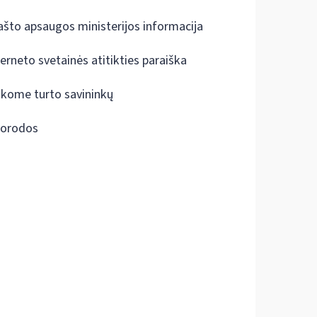
ašto apsaugos ministerijos informacija
terneto svetainės atitikties paraiška
škome turto savininkų
orodos