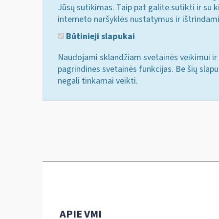
Jūsų sutikimas. Taip pat galite sutikti ir s
interneto naršyklės nustatymus ir ištrindam
Būtinieji slapukai
Naudojami sklandžiam svetainės veikimui ir 
pagrindines svetainės funkcijas. Be šių slap
negali tinkamai veikti.
APIE VMI