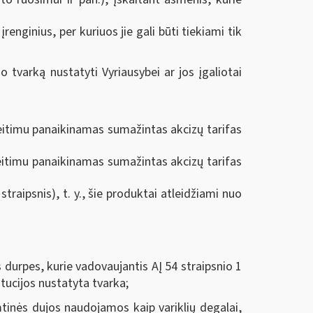
įrenginius, per kuriuos jie gali būti tiekiami tik
tvarką nustatyti Vyriausybei ar jos įgaliotai
eitimu panaikinamas sumažintas akcizų tarifas
akeitimu panaikinamas sumažintas akcizų tarifas
traipsnis), t. y., šie produktai atleidžiami nuo
s durpes, kurie vadovaujantis AĮ 54 straipsnio 1
itucijos nustatyta tvarka;
tinės dujos naudojamos kaip variklių degalai,