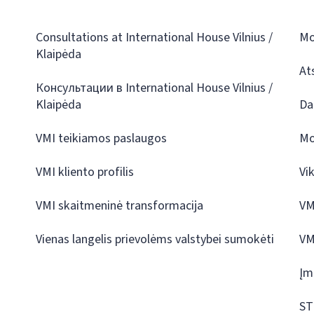
Consultations at International House Vilnius /
Mo
Klaipėda
At
Консультации в International House Vilnius /
Klaipėda
Da
VMI teikiamos paslaugos
Mo
VMI kliento profilis
Vi
VMI skaitmeninė transformacija
VM
Vienas langelis prievolėms valstybei sumokėti
VM
Įm
ST