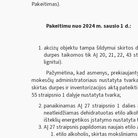
Pakeitimas).
Pakeitimu nuo 2024 m. sausio 1 d.:
akcizų objektu tampa šildymui skirtos 
durpes taikomos tik AĮ 20, 21, 22, 43 st
lignitui).
Pažymėtina, kad asmenys, prekiaujantys
mokesčių administratoriaus nustatyta tvarka
skirtas durpes ir inventorizacijos aktą pateikt
55 straipsnio 1 dalyje nustatyta tvarka;
panaikinamas AĮ 27 straipsnio 1 dalies 8
neatleidžiamas dehidratuotas etilo alkoh
išteklių energetikos įstatymo nustatyta 
AĮ 27 straipsnis papildomas naujais etilo
etilo alkoholis, skirtas moksliniams