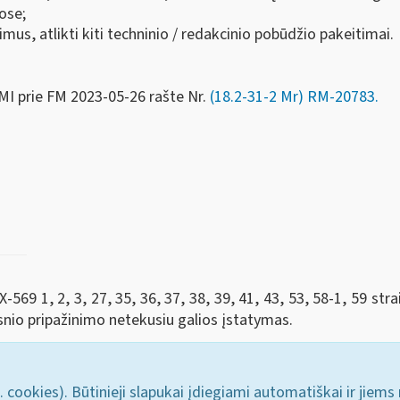
ose;
mus, atlikti kiti techninio / redakcinio pobūdžio pakeitimai.
MI prie FM
2023-05-26 rašte Nr.
(18.2-31-2 Mr) RM-20783
.
569 1, 2, 3, 27, 35, 36, 37, 38, 39, 41, 43, 53, 58-1, 59 stra
snio pripažinimo netekusiu galios įstatymas.
. cookies). Būtinieji slapukai įdiegiami automatiškai ir jiems