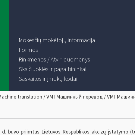
Mokesčių mokėtojų informacija
Formos
Rinkmenos / Atviri duomenys
Skaičiuoklės ir pagalbininkai
Sąskaitos ir įmokų kodai
Machine translation / VMI Машинный перевод / VMI Машин
. buvo priimtas Lietuvos Respublikos akcizų įstatymo (tol