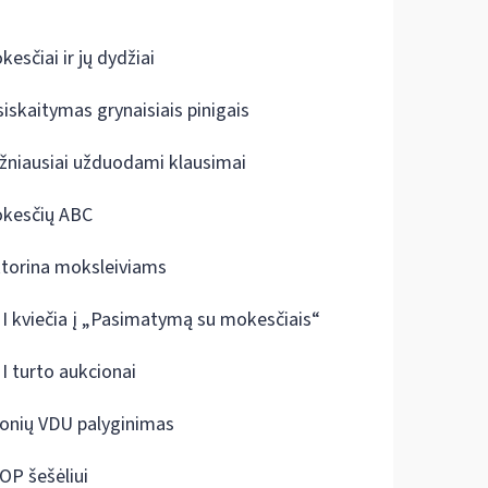
kesčiai ir jų dydžiai
siskaitymas grynaisiais pinigais
žniausiai užduodami klausimai
kesčių ABC
ktorina moksleiviams
I kviečia į „Pasimatymą su mokesčiais“
I turto aukcionai
onių VDU palyginimas
OP šešėliui