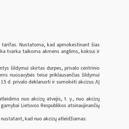
ų tarifas. Nustatoma, kad apmokestinant šias
giška tvarka taikoma akmens anglims, koksui ir
ys šildymui skirtas durpes, privalo centrinio
ems nuosavybės teise priklausančias šildymui
 15 d. privalo deklaruoti ir sumokėti akcizus AĮ
tleidimo nuo akcizų atvejis, t. y., nuo akcizų
ro gamybai Lietuvos Respublikos atsinaujinančių
s, nustatant, kad nuo akcizų atleidžiamas: