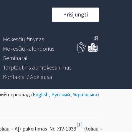
Prisijungti
Mokesčių žinynas
Mokesčių kalendorius
Seminarai
Tarptautinis apmokestinimas
Kontaktai / Apklausa
ний переклад (
English
,
Русский
,
Українська
)
[1]
iau - AĮ) pakeitimas Nr. XIV-1933
(toliau -